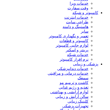
خدمات ویزا
وقت سفارت
کامپیوتر و شبکه
خدمات اینترنت
طراحی سایت
هاستینگ و دامنه
سایر
تعمیر و نگهداری کامپیوتر
کامپیوتر و قطعات
لوازم جانبی کامپیوتر
پرینتر و اسکنر
خدمات شبکه
نرم افزار کامپیوتر
پزشکی و زیبایی
خدمات دندانپزشکی
خدمات درمانی و مراقبتی
سمعک
کاشت و ترمیم مو
تغذیه و رژیم غذایی
لوازم آرایشی و بهداشتی
سالن آرایش و زیبایی
کلینیک زیبایی
تجهیزات پزشکی