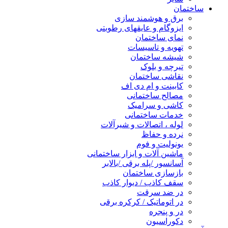
ساختمان
برق و هوشمند سازی
ایزوگام و عایقهای رطوبتی
نمای ساختمان
تهویه و تاسیسات
شیشه ساختمان
تیرچه و بلوک
نقاشی ساختمان
کابینت و ام دی اف
مصالح ساختمانی
کاشی و سرامیک
خدمات ساختمانی
لوله ، اتصالات و شیرآلات
نرده و حفاظ
یونولیت و فوم
ماشین آلات و ابزار ساختمانی
آسانسور /پله برقی /بالابر
بازسازی ساختمان
سقف کاذب / دیوار کاذب
در ضد سرقت
در اتوماتیک / کرکره برقی
در و پنجره
دکوراسیون