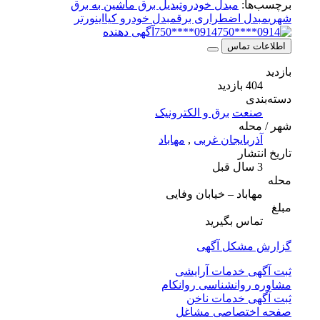
برچسب‌ها:
مبدل خودرو
تبدیل برق ماشین به برق
شهری
مبدل اضطراری برق
مبدل خودرو کیا
اینورتر
0914****750
آگهی دهنده
اطلاعات تماس
بازدید
404 بازدید
دسته‌بندی
صنعت
برق و الکترونیک
شهر / محله
آذربایجان غربی
,
مهاباد
تاریخ انتشار
3 سال قبل
محله
مهاباد – خیابان وفایی
مبلغ
تماس بگیرید
گزارش مشکل آگهی
ثبت آگهی خدمات آرایشی
مشاوره روانشناسی روانکام
ثبت آگهی خدمات ناخن
صفحه اختصاصی مشاغل