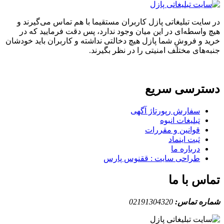
ایت تبلیغاتی پازل کاربران مستقیما با هم تماس می‌گیرند و
واسطه‌ای در این میان وجود ندارد، پس دقت فرمایید که در
 و فروشِ شما پازل هیچ دخالتی نداشته و کاربران باید خودشان
های مختلف امنیتی را در نظر بگیرند.
ترسی سریع
سفارش رپورتاژ آگهی
تبلیغات انبوه
قوانین و مقررات
ثبت اینماد
درباره ما
طراحی سایت : ققنوس پارس
س با ما
ه تماس:
02191304320