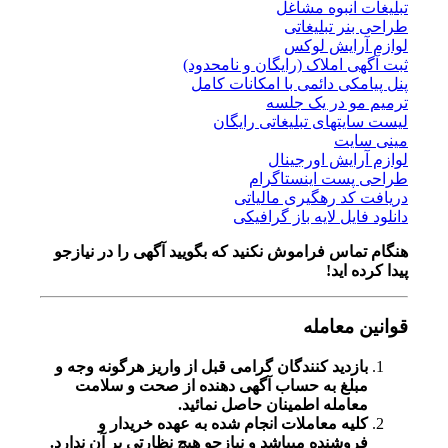
تبلیغات انبوه مشاغل
طراحی بنر تبلیغاتی
لوازم آرایش لوکس
ثبت آگهی املاک (رایگان و نامحدود)
پنل پیامکی دائمی با امکانات کامل
ترمیم مو در یک جلسه
لیست سایتهای تبلیغاتی رایگان
مینی سایت
لوازم آرایش اورجینال
طراحی پست اینستاگرام
دریافت کد رهگیری مالیاتی
دانلود فایل لایه باز گرافیکی
هنگام تماس فراموش نکنید که بگویید آگهی را در
نیازجو
پیدا کرده اید!
قوانین معامله
بازدید کنندگان گرامی قبل از واریز هرگونه وجه و
مبلغ به حساب آگهی دهنده از صحت و سلامت
معامله اطمینان حاصل نمائید.
کلیه معاملات انجام شده به عهده خریدار و
فروشنده میباشد و نیازجو هیچ نظارتی بر آن ندارد.