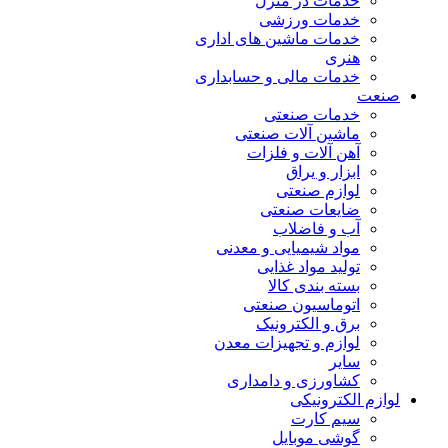
خدمات در منزل
خدمات ورزشی
خدمات ماشین های اداری
هنری
خدمات مالی و حسابداری
صنعت
خدمات صنعتی
ماشین آلات صنعتی
آهن آلات و فلزات
ابزار و یراق
لوازم صنعتی
ضایعات صنعتی
آب و فاضلاب
مواد شیمیایی و معدنی
تولید مواد غذایی
بسته بندی کالا
اتوماسیون صنعتی
برق و الکترونیک
لوازم و تجهیزات معدن
سایر
کشاورزی و دامداری
لوازم الکترونیکی
سیم کارت
گوشی موبایل