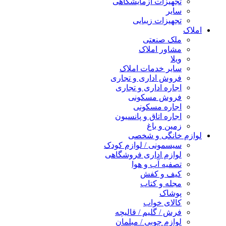
تجهیزات آزمایشگاهی
سایر
تجهیزات زیبایی
املاک
ملک صنعتی
مشاور املاک
ویلا
سایر خدمات املاک
فروش اداری و تجاری
اجاره اداری و تجاری
فروش مسکونی
اجاره مسکونی
اجاره اتاق و پانسیون
زمین و باغ
لوازم خانگی و شخصی
سیسمونی / لوازم کودک
لوازم اداری فروشگاهی
تصفیه آب و هوا
کیف و کفش
مجله و کتاب
پوشاک
کالای خواب
فرش / گلیم / قالیچه
لوازم چوبی / مبلمان