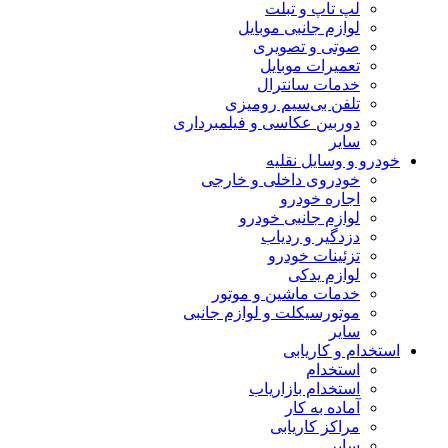
لپ تاپ و تبلت
لوازم جانبی موبایل
صوتی و تصویری
تعمیرات موبایل
خدمات سانترال
تلفن بی‌سیم رومیزی
دوربین عکاسی و فیلمبرداری
سایر
خودرو و وسایل نقلیه
خودروی داخلی و خارجی
اجاره خودرو
لوازم جانبی خودرو
دزدگیر و ردیاب
تزئینات خودرو
لوازم یدکی
خدمات ماشین و موتور
موتورسیکلت و لوازم جانبی
سایر
استخدام و کاریابی
استخدام
استخدام بازاریاب
آماده به کار
مراکز کاریابی
سایر