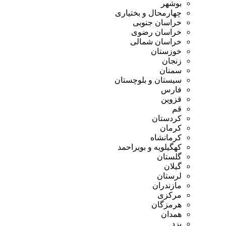
بوشهر
چهارمحال و بختیاری
خراسان جنوبی
خراسان رضوی
خراسان شمالی
خوزستان
زنجان
سمنان
سیستان و بلوچستان
فارس
قزوین
قم
کردستان
کرمان
کرمانشاه
کهگیلویه و بویراحمد
گلستان
گیلان
لرستان
مازندران
مرکزی
هرمزگان
همدان
یزد