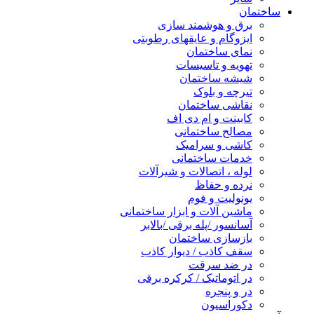
ساختمان
برق و هوشمند سازی
ایزوگام و عایقهای رطوبتی
نمای ساختمان
تهویه و تاسیسات
شیشه ساختمان
تیرچه و بلوک
نقاشی ساختمان
کابینت و ام دی اف
مصالح ساختمانی
کاشی و سرامیک
خدمات ساختمانی
لوله ، اتصالات و شیرآلات
نرده و حفاظ
یونولیت و فوم
ماشین آلات و ابزار ساختمانی
آسانسور /پله برقی /بالابر
بازسازی ساختمان
سقف کاذب / دیوار کاذب
در ضد سرقت
در اتوماتیک / کرکره برقی
در و پنجره
دکوراسیون