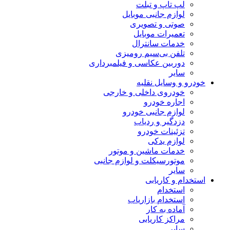
لپ تاپ و تبلت
لوازم جانبی موبایل
صوتی و تصویری
تعمیرات موبایل
خدمات سانترال
تلفن بی‌سیم رومیزی
دوربین عکاسی و فیلمبرداری
سایر
خودرو و وسایل نقلیه
خودروی داخلی و خارجی
اجاره خودرو
لوازم جانبی خودرو
دزدگیر و ردیاب
تزئینات خودرو
لوازم یدکی
خدمات ماشین و موتور
موتورسیکلت و لوازم جانبی
سایر
استخدام و کاریابی
استخدام
استخدام بازاریاب
آماده به کار
مراکز کاریابی
سایر