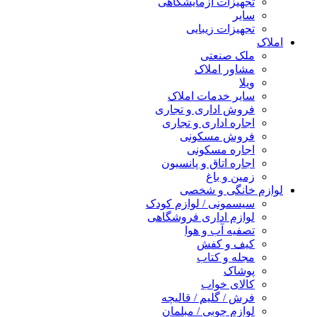
تجهیزات آزمایشگاهی
سایر
تجهیزات زیبایی
املاک
ملک صنعتی
مشاور املاک
ویلا
سایر خدمات املاک
فروش اداری و تجاری
اجاره اداری و تجاری
فروش مسکونی
اجاره مسکونی
اجاره اتاق و پانسیون
زمین و باغ
لوازم خانگی و شخصی
سیسمونی / لوازم کودک
لوازم اداری فروشگاهی
تصفیه آب و هوا
کیف و کفش
مجله و کتاب
پوشاک
کالای خواب
فرش / گلیم / قالیچه
لوازم چوبی / مبلمان