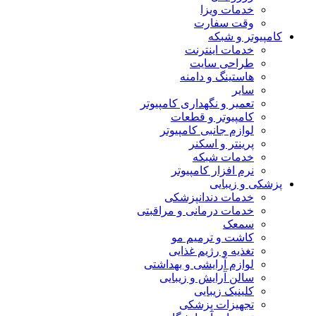
خدمات ویزا
وقت سفارت
کامپیوتر و شبکه
خدمات اینترنت
طراحی سایت
هاستینگ و دامنه
سایر
تعمیر و نگهداری کامپیوتر
کامپیوتر و قطعات
لوازم جانبی کامپیوتر
پرینتر و اسکنر
خدمات شبکه
نرم افزار کامپیوتر
پزشکی و زیبایی
خدمات دندانپزشکی
خدمات درمانی و مراقبتی
سمعک
کاشت و ترمیم مو
تغذیه و رژیم غذایی
لوازم آرایشی و بهداشتی
سالن آرایش و زیبایی
کلینیک زیبایی
تجهیزات پزشکی