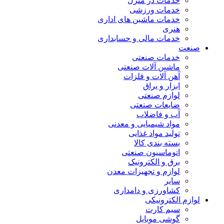
خدمات در منزل
خدمات ورزشی
خدمات ماشین های اداری
هنری
خدمات مالی و حسابداری
صنعت
خدمات صنعتی
ماشین آلات صنعتی
آهن آلات و فلزات
ابزار و یراق
لوازم صنعتی
ضایعات صنعتی
آب و فاضلاب
مواد شیمیایی و معدنی
تولید مواد غذایی
بسته بندی کالا
اتوماسیون صنعتی
برق و الکترونیک
لوازم و تجهیزات معدن
سایر
کشاورزی و دامداری
لوازم الکترونیکی
سیم کارت
گوشی موبایل