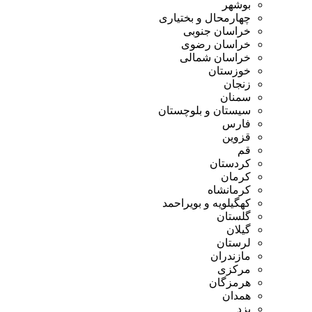
بوشهر
چهارمحال و بختیاری
خراسان جنوبی
خراسان رضوی
خراسان شمالی
خوزستان
زنجان
سمنان
سیستان و بلوچستان
فارس
قزوین
قم
کردستان
کرمان
کرمانشاه
کهگیلویه و بویراحمد
گلستان
گیلان
لرستان
مازندران
مرکزی
هرمزگان
همدان
یزد