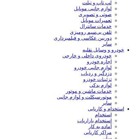
لپ تاپ و تبلت
لوازم جانبی موبایل
صوتی و تصویری
تعمیرات موبایل
خدمات سانترال
تلفن بی‌سیم رومیزی
دوربین عکاسی و فیلمبرداری
سایر
خودرو و وسایل نقلیه
خودروی داخلی و خارجی
اجاره خودرو
لوازم جانبی خودرو
دزدگیر و ردیاب
تزئینات خودرو
لوازم یدکی
خدمات ماشین و موتور
موتورسیکلت و لوازم جانبی
سایر
استخدام و کاریابی
استخدام
استخدام بازاریاب
آماده به کار
مراکز کاریابی
سایر