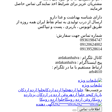
مشتریان عزیز برای شرایط اخذ نمایندگی تماس حاصل
فرمایند
دارای شناسه بهداشت و غذا دارو
ارسال از درب تولیدی به تمام نقاط ایران همه روزه از
طریق اتوبوس ، باربری ، پست و تیپاکس
شماره تماس جهت سفارش:
09361984747
09120624002
09139528614
کانال تلگرام : ardakanhalva
پیج اینستاگرام : ardakanhalva
ارتباط مستقیم با ما در تلگرام :
arb4610
تبلیغات ویژه
برچسب‌ها:
حلوا ارده
حلوا ارده اردکان
حلوا ارده اردکان
بارپاز
کنجد حلوا ارده
روغن ارده در اردکان یزد
ارده
روبیکا
روغن ارده روبیکا
حلوا ارده روبیکا
0916****292
آگهی دهنده
اطلاعات تماس