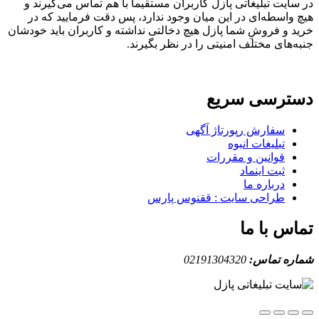
ایت تبلیغاتی پازل کاربران مستقیما با هم تماس می‌گیرند و
واسطه‌ای در این میان وجود ندارد، پس دقت فرمایید که در
 و فروشِ شما پازل هیچ دخالتی نداشته و کاربران باید خودشان
های مختلف امنیتی را در نظر بگیرند.
ترسی سریع
سفارش رپورتاژ آگهی
تبلیغات انبوه
قوانین و مقررات
ثبت اینماد
درباره ما
طراحی سایت : ققنوس پارس
س با ما
ه تماس:
02191304320