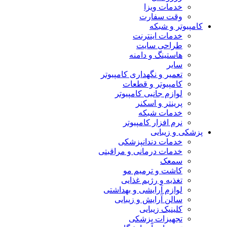
خدمات ویزا
وقت سفارت
کامپیوتر و شبکه
خدمات اینترنت
طراحی سایت
هاستینگ و دامنه
سایر
تعمیر و نگهداری کامپیوتر
کامپیوتر و قطعات
لوازم جانبی کامپیوتر
پرینتر و اسکنر
خدمات شبکه
نرم افزار کامپیوتر
پزشکی و زیبایی
خدمات دندانپزشکی
خدمات درمانی و مراقبتی
سمعک
کاشت و ترمیم مو
تغذیه و رژیم غذایی
لوازم آرایشی و بهداشتی
سالن آرایش و زیبایی
کلینیک زیبایی
تجهیزات پزشکی