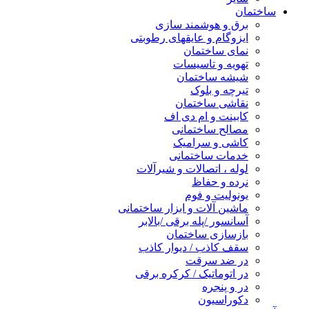
ساختمان
برق و هوشمند سازی
ایزوگام و عایقهای رطوبتی
نمای ساختمان
تهویه و تاسیسات
شیشه ساختمان
تیرچه و بلوک
نقاشی ساختمان
کابینت و ام دی اف
مصالح ساختمانی
کاشی و سرامیک
خدمات ساختمانی
لوله ، اتصالات و شیرآلات
نرده و حفاظ
یونولیت و فوم
ماشین آلات و ابزار ساختمانی
آسانسور /پله برقی /بالابر
بازسازی ساختمان
سقف کاذب / دیوار کاذب
در ضد سرقت
در اتوماتیک / کرکره برقی
در و پنجره
دکوراسیون