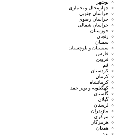
بوشهر
چهارمحال و بختیاری
خراسان جنوبی
خراسان رضوی
خراسان شمالی
خوزستان
زنجان
سمنان
سیستان و بلوچستان
فارس
قزوین
قم
کردستان
کرمان
کرمانشاه
کهگیلویه و بویراحمد
گلستان
گیلان
لرستان
مازندران
مرکزی
هرمزگان
همدان
یزد