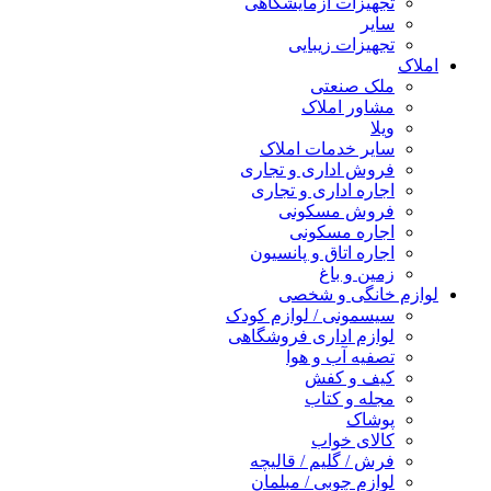
تجهیزات آزمایشگاهی
سایر
تجهیزات زیبایی
املاک
ملک صنعتی
مشاور املاک
ویلا
سایر خدمات املاک
فروش اداری و تجاری
اجاره اداری و تجاری
فروش مسکونی
اجاره مسکونی
اجاره اتاق و پانسیون
زمین و باغ
لوازم خانگی و شخصی
سیسمونی / لوازم کودک
لوازم اداری فروشگاهی
تصفیه آب و هوا
کیف و کفش
مجله و کتاب
پوشاک
کالای خواب
فرش / گلیم / قالیچه
لوازم چوبی / مبلمان