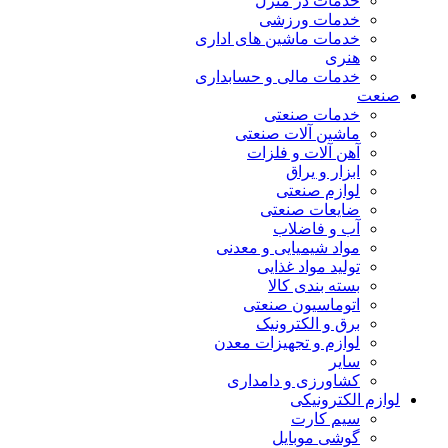
خدمات در منزل
خدمات ورزشی
خدمات ماشین های اداری
هنری
خدمات مالی و حسابداری
صنعت
خدمات صنعتی
ماشین آلات صنعتی
آهن آلات و فلزات
ابزار و یراق
لوازم صنعتی
ضایعات صنعتی
آب و فاضلاب
مواد شیمیایی و معدنی
تولید مواد غذایی
بسته بندی کالا
اتوماسیون صنعتی
برق و الکترونیک
لوازم و تجهیزات معدن
سایر
کشاورزی و دامداری
لوازم الکترونیکی
سیم کارت
گوشی موبایل