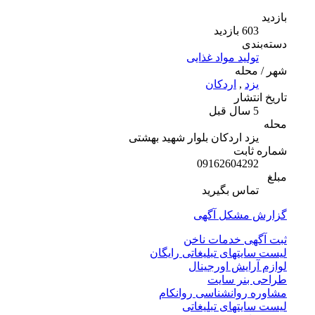
بازدید
603 بازدید
دسته‌بندی
تولید مواد غذایی
شهر / محله
یزد
,
اردکان
تاریخ انتشار
5 سال قبل
محله
یزد اردکان بلوار شهید بهشتی
شماره ثابت
09162604292
مبلغ
تماس بگیرید
گزارش مشکل آگهی
ثبت آگهی خدمات ناخن
لیست سایتهای تبلیغاتی رایگان
لوازم آرایش اورجینال
طراحی بنر سایت
مشاوره روانشناسی روانکام
لیست سایتهای تبلیغاتی