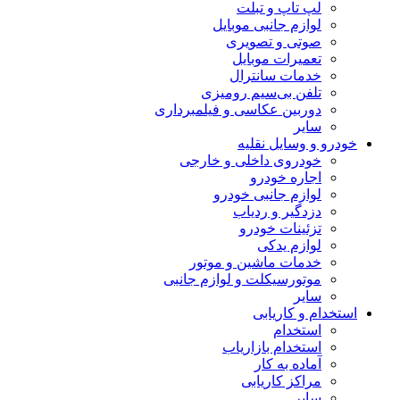
لپ تاپ و تبلت
لوازم جانبی موبایل
صوتی و تصویری
تعمیرات موبایل
خدمات سانترال
تلفن بی‌سیم رومیزی
دوربین عکاسی و فیلمبرداری
سایر
خودرو و وسایل نقلیه
خودروی داخلی و خارجی
اجاره خودرو
لوازم جانبی خودرو
دزدگیر و ردیاب
تزئینات خودرو
لوازم یدکی
خدمات ماشین و موتور
موتورسیکلت و لوازم جانبی
سایر
استخدام و کاریابی
استخدام
استخدام بازاریاب
آماده به کار
مراکز کاریابی
سایر