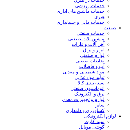
خدمات در منزل
خدمات ورزشی
خدمات ماشین های اداری
هنری
خدمات مالی و حسابداری
صنعت
خدمات صنعتی
ماشین آلات صنعتی
آهن آلات و فلزات
ابزار و یراق
لوازم صنعتی
ضایعات صنعتی
آب و فاضلاب
مواد شیمیایی و معدنی
تولید مواد غذایی
بسته بندی کالا
اتوماسیون صنعتی
برق و الکترونیک
لوازم و تجهیزات معدن
سایر
کشاورزی و دامداری
لوازم الکترونیکی
سیم کارت
گوشی موبایل