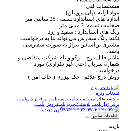
مشخصات فنی:
مواد اولیه: (پلی پروپیلن)
اندازه های استاندارد تسمه : 25 سانتی متر
ضخامت تسمه: 2 میلی متر
رنگ های استاندارد : سفید و زرد
نکته: رنگ سفارش می تواند بنا به درخواست
مشتری بر اساس تیراژ به صورت سفارشی
باشد.
علائم قابل درج : لوگو و نام شرکت متقاضی و
شماره سریال (حتی غیر تکراری) مورد
درخواست
روش درج علائم : حک لیزری ( چاپ امن )
تبلیغات ویژه
برچسب‌ها:
پلمپ امنیتی
پلمپ ایمنی
پلمپ پرفراژ دار
پلمپ
پرفراژدار
پلمپ پلاستیکی
خرید پلمپ
فروش پلمپ
0990****580
آگهی دهنده
اطلاعات تماس
بازدید