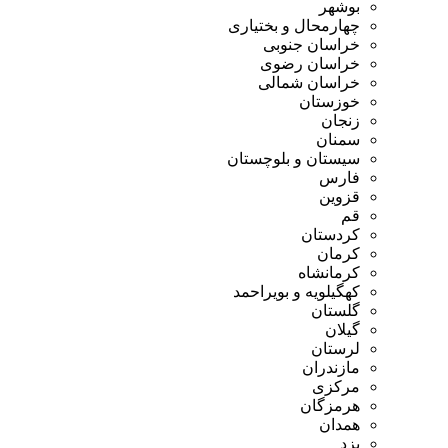
بوشهر
چهارمحال و بختیاری
خراسان جنوبی
خراسان رضوی
خراسان شمالی
خوزستان
زنجان
سمنان
سیستان و بلوچستان
فارس
قزوین
قم
کردستان
کرمان
کرمانشاه
کهگیلویه و بویراحمد
گلستان
گیلان
لرستان
مازندران
مرکزی
هرمزگان
همدان
یزد