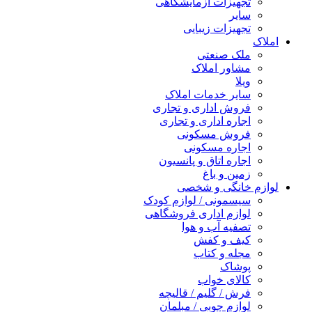
تجهیزات آزمایشگاهی
سایر
تجهیزات زیبایی
املاک
ملک صنعتی
مشاور املاک
ویلا
سایر خدمات املاک
فروش اداری و تجاری
اجاره اداری و تجاری
فروش مسکونی
اجاره مسکونی
اجاره اتاق و پانسیون
زمین و باغ
لوازم خانگی و شخصی
سیسمونی / لوازم کودک
لوازم اداری فروشگاهی
تصفیه آب و هوا
کیف و کفش
مجله و کتاب
پوشاک
کالای خواب
فرش / گلیم / قالیچه
لوازم چوبی / مبلمان