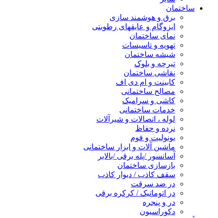
ساختمان
برق و هوشمند سازی
ایزوگام و عایقهای رطوبتی
نمای ساختمان
تهویه و تاسیسات
شیشه ساختمان
تیرچه و بلوک
نقاشی ساختمان
کابینت و ام دی اف
مصالح ساختمانی
کاشی و سرامیک
خدمات ساختمانی
لوله ، اتصالات و شیرآلات
نرده و حفاظ
یونولیت و فوم
ماشین آلات و ابزار ساختمانی
آسانسور /پله برقی /بالابر
بازسازی ساختمان
سقف کاذب / دیوار کاذب
در ضد سرقت
در اتوماتیک / کرکره برقی
در و پنجره
دکوراسیون