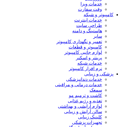
خدمات ویزا
وقت سفارت
کامپیوتر و شبکه
خدمات اینترنت
طراحی سایت
هاستینگ و دامنه
سایر
تعمیر و نگهداری کامپیوتر
کامپیوتر و قطعات
لوازم جانبی کامپیوتر
پرینتر و اسکنر
خدمات شبکه
نرم افزار کامپیوتر
پزشکی و زیبایی
خدمات دندانپزشکی
خدمات درمانی و مراقبتی
سمعک
کاشت و ترمیم مو
تغذیه و رژیم غذایی
لوازم آرایشی و بهداشتی
سالن آرایش و زیبایی
کلینیک زیبایی
تجهیزات پزشکی