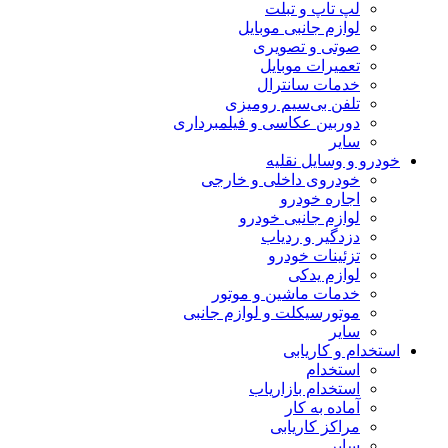
لپ تاپ و تبلت
لوازم جانبی موبایل
صوتی و تصویری
تعمیرات موبایل
خدمات سانترال
تلفن بی‌سیم رومیزی
دوربین عکاسی و فیلمبرداری
سایر
خودرو و وسایل نقلیه
خودروی داخلی و خارجی
اجاره خودرو
لوازم جانبی خودرو
دزدگیر و ردیاب
تزئینات خودرو
لوازم یدکی
خدمات ماشین و موتور
موتورسیکلت و لوازم جانبی
سایر
استخدام و کاریابی
استخدام
استخدام بازاریاب
آماده به کار
مراکز کاریابی
سایر