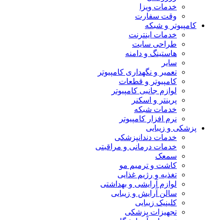
خدمات ویزا
وقت سفارت
کامپیوتر و شبکه
خدمات اینترنت
طراحی سایت
هاستینگ و دامنه
سایر
تعمیر و نگهداری کامپیوتر
کامپیوتر و قطعات
لوازم جانبی کامپیوتر
پرینتر و اسکنر
خدمات شبکه
نرم افزار کامپیوتر
پزشکی و زیبایی
خدمات دندانپزشکی
خدمات درمانی و مراقبتی
سمعک
کاشت و ترمیم مو
تغذیه و رژیم غذایی
لوازم آرایشی و بهداشتی
سالن آرایش و زیبایی
کلینیک زیبایی
تجهیزات پزشکی