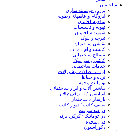
ساختمان
برق و هوشمند سازی
ایزوگام و عایقهای رطوبتی
نمای ساختمان
تهویه و تاسیسات
شیشه ساختمان
تیرچه و بلوک
نقاشی ساختمان
کابینت و ام دی اف
مصالح ساختمانی
کاشی و سرامیک
خدمات ساختمانی
لوله ، اتصالات و شیرآلات
نرده و حفاظ
یونولیت و فوم
ماشین آلات و ابزار ساختمانی
آسانسور /پله برقی /بالابر
بازسازی ساختمان
سقف کاذب / دیوار کاذب
در ضد سرقت
در اتوماتیک / کرکره برقی
در و پنجره
دکوراسیون