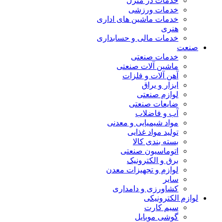
خدمات در منزل
خدمات ورزشی
خدمات ماشین های اداری
هنری
خدمات مالی و حسابداری
صنعت
خدمات صنعتی
ماشین آلات صنعتی
آهن آلات و فلزات
ابزار و یراق
لوازم صنعتی
ضایعات صنعتی
آب و فاضلاب
مواد شیمیایی و معدنی
تولید مواد غذایی
بسته بندی کالا
اتوماسیون صنعتی
برق و الکترونیک
لوازم و تجهیزات معدن
سایر
کشاورزی و دامداری
لوازم الکترونیکی
سیم کارت
گوشی موبایل