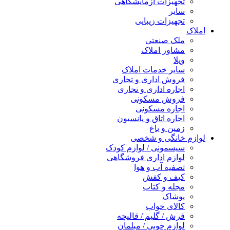
تجهیزات آزمایشگاهی
سایر
تجهیزات زیبایی
املاک
ملک صنعتی
مشاور املاک
ویلا
سایر خدمات املاک
فروش اداری و تجاری
اجاره اداری و تجاری
فروش مسکونی
اجاره مسکونی
اجاره اتاق و پانسیون
زمین و باغ
لوازم خانگی و شخصی
سیسمونی / لوازم کودک
لوازم اداری فروشگاهی
تصفیه آب و هوا
کیف و کفش
مجله و کتاب
پوشاک
کالای خواب
فرش / گلیم / قالیچه
لوازم چوبی / مبلمان