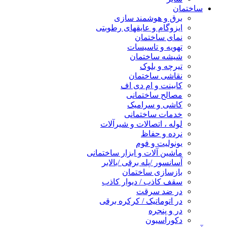
ساختمان
برق و هوشمند سازی
ایزوگام و عایقهای رطوبتی
نمای ساختمان
تهویه و تاسیسات
شیشه ساختمان
تیرچه و بلوک
نقاشی ساختمان
کابینت و ام دی اف
مصالح ساختمانی
کاشی و سرامیک
خدمات ساختمانی
لوله ، اتصالات و شیرآلات
نرده و حفاظ
یونولیت و فوم
ماشین آلات و ابزار ساختمانی
آسانسور /پله برقی /بالابر
بازسازی ساختمان
سقف کاذب / دیوار کاذب
در ضد سرقت
در اتوماتیک / کرکره برقی
در و پنجره
دکوراسیون