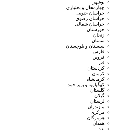
بوشهر
چهارمحال و بختیاری
خراسان جنوبی
خراسان رضوی
خراسان شمالی
خوزستان
زنجان
سمنان
سیستان و بلوچستان
فارس
قزوین
قم
کردستان
کرمان
کرمانشاه
کهگیلویه و بویراحمد
گلستان
گیلان
لرستان
مازندران
مرکزی
هرمزگان
همدان
یزد