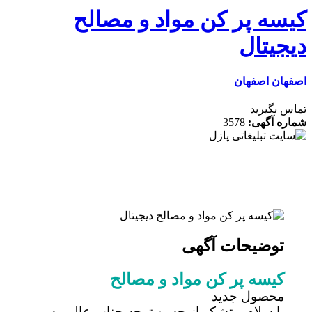
سه پر کن مواد و مصالح
جیتال
ان
اصفهان
 بگیرید
ه آگهی:
3578
توضیحات آگهی
کیسه پر کن مواد و مصالح
محصول جدید
با سلام و تشکر از حسن توجه جناب عالی به