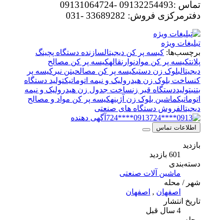
تماس :09132254493 -09131064724
دفترمرکزی فروش: 33689282 -031
تبلیغات ویژه
برچسب‌ها:
کیسه پر کن دیجیتال
سازنده دستگاه پچینگ
پلانت
کیسه پر کن مواد
نوارنقاله
کیسه پر کن مصالح
دیجیتال
بلوک زن دستی
کیسه پر کن مصالح
بتن نیر
کیسه پر
کن
ساخت بلوک زن هیدرولیک و نیمه اتوماتیک
تولید دستگاه
بتنی
تولیددستگاه قبر زن
ساخت جدول زن هیدرولیک و نیمه
اتوماتیک
ماشین بلوک زن آژینه
کیسه پر کن مواد و مصالح
دیجیتال
فروش دستگاه های صنعتی
0913****724
آگهی دهنده
اطلاعات تماس
بازدید
601 بازدید
دسته‌بندی
ماشین آلات صنعتی
شهر / محله
اصفهان
,
اصفهان
تاریخ انتشار
4 سال قبل
محله