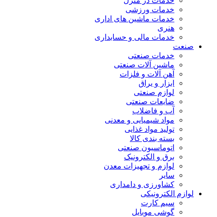
خدمات در منزل
خدمات ورزشی
خدمات ماشین های اداری
هنری
خدمات مالی و حسابداری
صنعت
خدمات صنعتی
ماشین آلات صنعتی
آهن آلات و فلزات
ابزار و یراق
لوازم صنعتی
ضایعات صنعتی
آب و فاضلاب
مواد شیمیایی و معدنی
تولید مواد غذایی
بسته بندی کالا
اتوماسیون صنعتی
برق و الکترونیک
لوازم و تجهیزات معدن
سایر
کشاورزی و دامداری
لوازم الکترونیکی
سیم کارت
گوشی موبایل