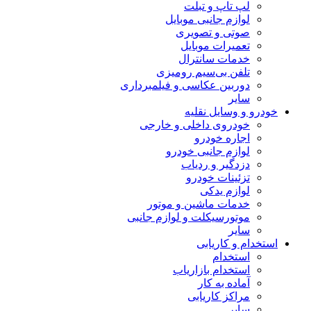
لپ تاپ و تبلت
لوازم جانبی موبایل
صوتی و تصویری
تعمیرات موبایل
خدمات سانترال
تلفن بی‌سیم رومیزی
دوربین عکاسی و فیلمبرداری
سایر
خودرو و وسایل نقلیه
خودروی داخلی و خارجی
اجاره خودرو
لوازم جانبی خودرو
دزدگیر و ردیاب
تزئینات خودرو
لوازم یدکی
خدمات ماشین و موتور
موتورسیکلت و لوازم جانبی
سایر
استخدام و کاریابی
استخدام
استخدام بازاریاب
آماده به کار
مراکز کاریابی
سایر