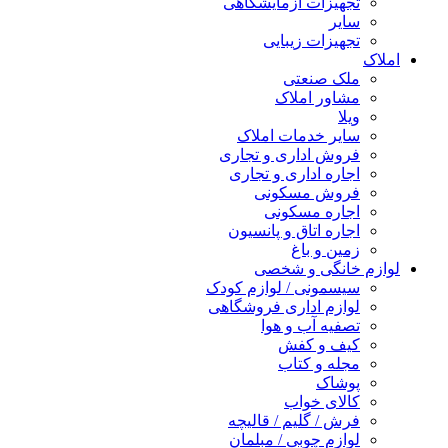
تجهیزات آزمایشگاهی
سایر
تجهیزات زیبایی
املاک
ملک صنعتی
مشاور املاک
ویلا
سایر خدمات املاک
فروش اداری و تجاری
اجاره اداری و تجاری
فروش مسکونی
اجاره مسکونی
اجاره اتاق و پانسیون
زمین و باغ
لوازم خانگی و شخصی
سیسمونی / لوازم کودک
لوازم اداری فروشگاهی
تصفیه آب و هوا
کیف و کفش
مجله و کتاب
پوشاک
کالای خواب
فرش / گلیم / قالیچه
لوازم چوبی / مبلمان