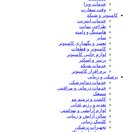
خدمات ویزا
وقت سفارت
کامپیوتر و شبکه
خدمات اینترنت
طراحی سایت
هاستینگ و دامنه
سایر
تعمیر و نگهداری کامپیوتر
کامپیوتر و قطعات
لوازم جانبی کامپیوتر
پرینتر و اسکنر
خدمات شبکه
نرم افزار کامپیوتر
پزشکی و زیبایی
خدمات دندانپزشکی
خدمات درمانی و مراقبتی
سمعک
کاشت و ترمیم مو
تغذیه و رژیم غذایی
لوازم آرایشی و بهداشتی
سالن آرایش و زیبایی
کلینیک زیبایی
تجهیزات پزشکی