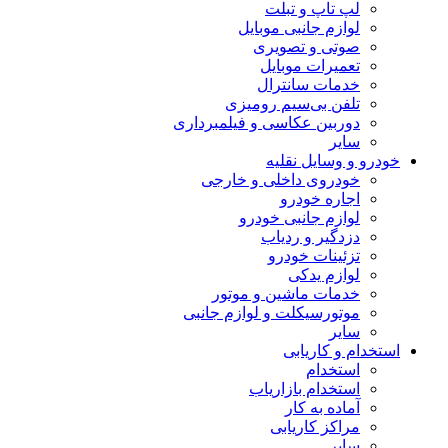
لپ تاپ و تبلت
لوازم جانبی موبایل
صوتی و تصویری
تعمیرات موبایل
خدمات سانترال
تلفن بی‌سیم رومیزی
دوربین عکاسی و فیلمبرداری
سایر
خودرو و وسایل نقلیه
خودروی داخلی و خارجی
اجاره خودرو
لوازم جانبی خودرو
دزدگیر و ردیاب
تزئینات خودرو
لوازم یدکی
خدمات ماشین و موتور
موتورسیکلت و لوازم جانبی
سایر
استخدام و کاریابی
استخدام
استخدام بازاریاب
آماده به کار
مراکز کاریابی
سایر