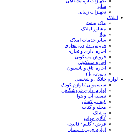
تجهیزات آزمایشگاهی
سایر
تجهیزات زیبایی
املاک
ملک صنعتی
مشاور املاک
ویلا
سایر خدمات املاک
فروش اداری و تجاری
اجاره اداری و تجاری
فروش مسکونی
اجاره مسکونی
اجاره اتاق و پانسیون
زمین و باغ
لوازم خانگی و شخصی
سیسمونی / لوازم کودک
لوازم اداری فروشگاهی
تصفیه آب و هوا
کیف و کفش
مجله و کتاب
پوشاک
کالای خواب
فرش / گلیم / قالیچه
لوازم چوبی / مبلمان