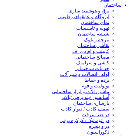
ساختمان
برق و هوشمند سازی
ایزوگام و عایقهای رطوبتی
نمای ساختمان
تهویه و تاسیسات
شیشه ساختمان
تیرچه و بلوک
نقاشی ساختمان
کابینت و ام دی اف
مصالح ساختمانی
کاشی و سرامیک
خدمات ساختمانی
لوله ، اتصالات و شیرآلات
نرده و حفاظ
یونولیت و فوم
ماشین آلات و ابزار ساختمانی
آسانسور /پله برقی /بالابر
بازسازی ساختمان
سقف کاذب / دیوار کاذب
در ضد سرقت
در اتوماتیک / کرکره برقی
در و پنجره
دکوراسیون