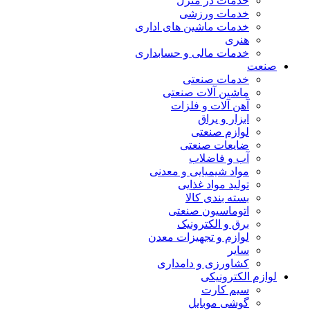
خدمات در منزل
خدمات ورزشی
خدمات ماشین های اداری
هنری
خدمات مالی و حسابداری
صنعت
خدمات صنعتی
ماشین آلات صنعتی
آهن آلات و فلزات
ابزار و یراق
لوازم صنعتی
ضایعات صنعتی
آب و فاضلاب
مواد شیمیایی و معدنی
تولید مواد غذایی
بسته بندی کالا
اتوماسیون صنعتی
برق و الکترونیک
لوازم و تجهیزات معدن
سایر
کشاورزی و دامداری
لوازم الکترونیکی
سیم کارت
گوشی موبایل