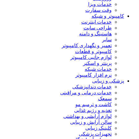
خدمات ویزا
وقت سفارت
کامپیوتر و شبکه
خدمات اینترنت
طراحی سایت
هاستینگ و دامنه
سایر
تعمیر و نگهداری کامپیوتر
کامپیوتر و قطعات
لوازم جانبی کامپیوتر
پرینتر و اسکنر
خدمات شبکه
نرم افزار کامپیوتر
پزشکی و زیبایی
خدمات دندانپزشکی
خدمات درمانی و مراقبتی
سمعک
کاشت و ترمیم مو
تغذیه و رژیم غذایی
لوازم آرایشی و بهداشتی
سالن آرایش و زیبایی
کلینیک زیبایی
تجهیزات پزشکی