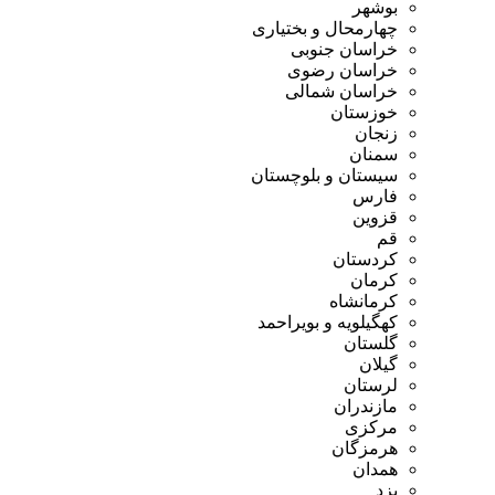
بوشهر
چهارمحال و بختیاری
خراسان جنوبی
خراسان رضوی
خراسان شمالی
خوزستان
زنجان
سمنان
سیستان و بلوچستان
فارس
قزوین
قم
کردستان
کرمان
کرمانشاه
کهگیلویه و بویراحمد
گلستان
گیلان
لرستان
مازندران
مرکزی
هرمزگان
همدان
یزد