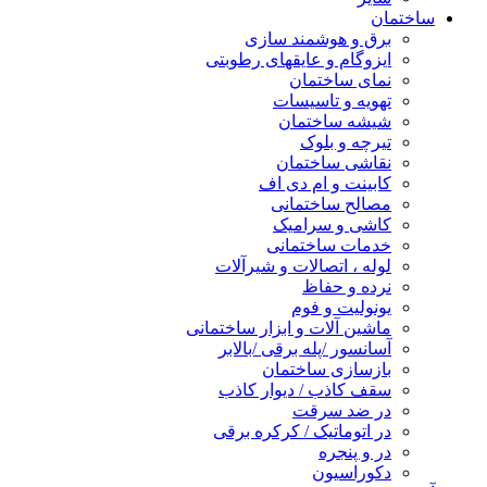
ساختمان
برق و هوشمند سازی
ایزوگام و عایقهای رطوبتی
نمای ساختمان
تهویه و تاسیسات
شیشه ساختمان
تیرچه و بلوک
نقاشی ساختمان
کابینت و ام دی اف
مصالح ساختمانی
کاشی و سرامیک
خدمات ساختمانی
لوله ، اتصالات و شیرآلات
نرده و حفاظ
یونولیت و فوم
ماشین آلات و ابزار ساختمانی
آسانسور /پله برقی /بالابر
بازسازی ساختمان
سقف کاذب / دیوار کاذب
در ضد سرقت
در اتوماتیک / کرکره برقی
در و پنجره
دکوراسیون