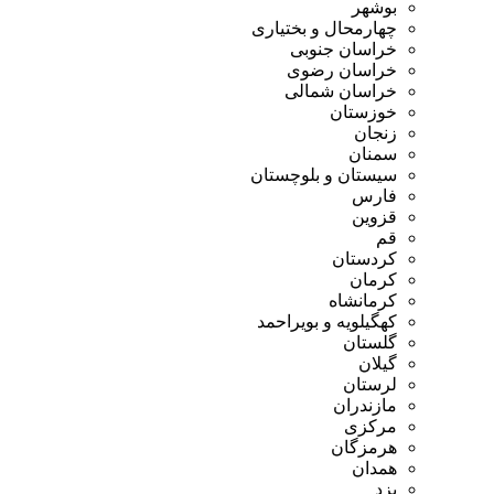
بوشهر
چهارمحال و بختیاری
خراسان جنوبی
خراسان رضوی
خراسان شمالی
خوزستان
زنجان
سمنان
سیستان و بلوچستان
فارس
قزوین
قم
کردستان
کرمان
کرمانشاه
کهگیلویه و بویراحمد
گلستان
گیلان
لرستان
مازندران
مرکزی
هرمزگان
همدان
یزد