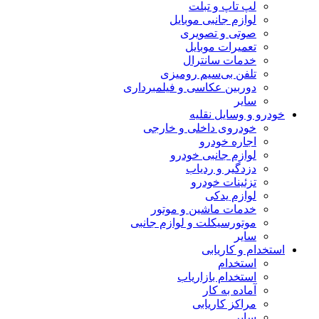
لپ تاپ و تبلت
لوازم جانبی موبایل
صوتی و تصویری
تعمیرات موبایل
خدمات سانترال
تلفن بی‌سیم رومیزی
دوربین عکاسی و فیلمبرداری
سایر
خودرو و وسایل نقلیه
خودروی داخلی و خارجی
اجاره خودرو
لوازم جانبی خودرو
دزدگیر و ردیاب
تزئینات خودرو
لوازم یدکی
خدمات ماشین و موتور
موتورسیکلت و لوازم جانبی
سایر
استخدام و کاریابی
استخدام
استخدام بازاریاب
آماده به کار
مراکز کاریابی
سایر