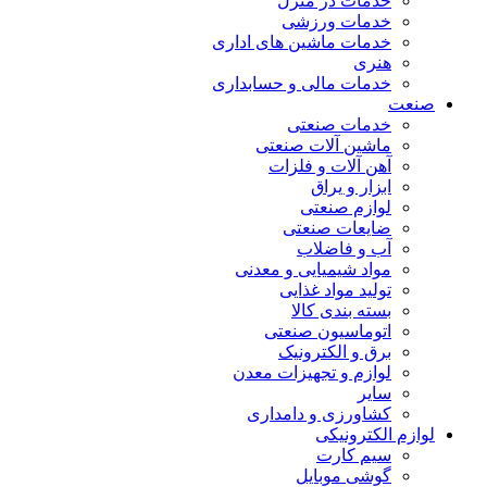
خدمات در منزل
خدمات ورزشی
خدمات ماشین های اداری
هنری
خدمات مالی و حسابداری
صنعت
خدمات صنعتی
ماشین آلات صنعتی
آهن آلات و فلزات
ابزار و یراق
لوازم صنعتی
ضایعات صنعتی
آب و فاضلاب
مواد شیمیایی و معدنی
تولید مواد غذایی
بسته بندی کالا
اتوماسیون صنعتی
برق و الکترونیک
لوازم و تجهیزات معدن
سایر
کشاورزی و دامداری
لوازم الکترونیکی
سیم کارت
گوشی موبایل