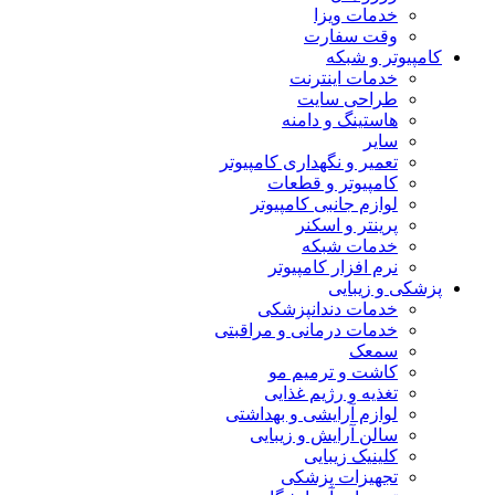
خدمات ویزا
وقت سفارت
کامپیوتر و شبکه
خدمات اینترنت
طراحی سایت
هاستینگ و دامنه
سایر
تعمیر و نگهداری کامپیوتر
کامپیوتر و قطعات
لوازم جانبی کامپیوتر
پرینتر و اسکنر
خدمات شبکه
نرم افزار کامپیوتر
پزشکی و زیبایی
خدمات دندانپزشکی
خدمات درمانی و مراقبتی
سمعک
کاشت و ترمیم مو
تغذیه و رژیم غذایی
لوازم آرایشی و بهداشتی
سالن آرایش و زیبایی
کلینیک زیبایی
تجهیزات پزشکی