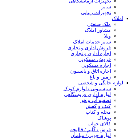
تجهیزات آزمایشگاهی
سایر
تجهیزات زیبایی
املاک
ملک صنعتی
مشاور املاک
ویلا
سایر خدمات املاک
فروش اداری و تجاری
اجاره اداری و تجاری
فروش مسکونی
اجاره مسکونی
اجاره اتاق و پانسیون
زمین و باغ
لوازم خانگی و شخصی
سیسمونی / لوازم کودک
لوازم اداری فروشگاهی
تصفیه آب و هوا
کیف و کفش
مجله و کتاب
پوشاک
کالای خواب
فرش / گلیم / قالیچه
لوازم چوبی / مبلمان