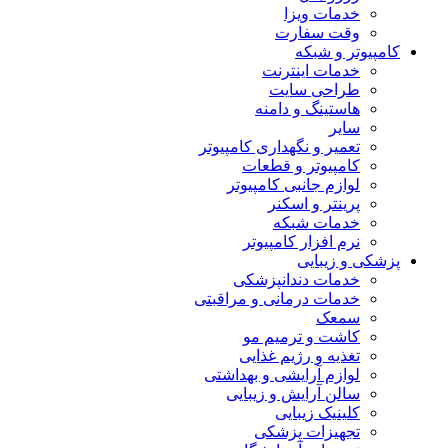
خدمات ویزا
وقت سفارت
کامپیوتر و شبکه
خدمات اینترنت
طراحی سایت
هاستینگ و دامنه
سایر
تعمیر و نگهداری کامپیوتر
کامپیوتر و قطعات
لوازم جانبی کامپیوتر
پرینتر و اسکنر
خدمات شبکه
نرم افزار کامپیوتر
پزشکی و زیبایی
خدمات دندانپزشکی
خدمات درمانی و مراقبتی
سمعک
کاشت و ترمیم مو
تغذیه و رژیم غذایی
لوازم آرایشی و بهداشتی
سالن آرایش و زیبایی
کلینیک زیبایی
تجهیزات پزشکی