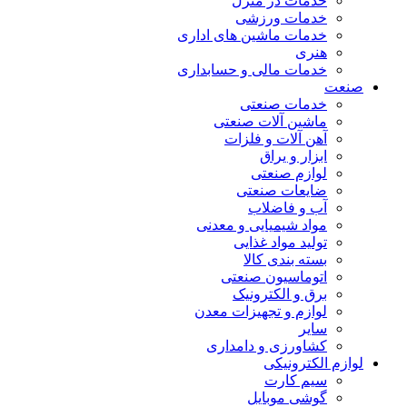
خدمات در منزل
خدمات ورزشی
خدمات ماشین های اداری
هنری
خدمات مالی و حسابداری
صنعت
خدمات صنعتی
ماشین آلات صنعتی
آهن آلات و فلزات
ابزار و یراق
لوازم صنعتی
ضایعات صنعتی
آب و فاضلاب
مواد شیمیایی و معدنی
تولید مواد غذایی
بسته بندی کالا
اتوماسیون صنعتی
برق و الکترونیک
لوازم و تجهیزات معدن
سایر
کشاورزی و دامداری
لوازم الکترونیکی
سیم کارت
گوشی موبایل