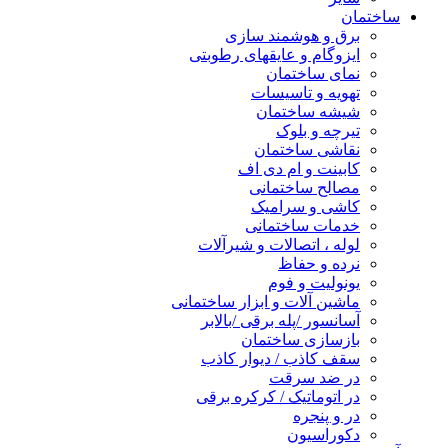
ساختمان
برق و هوشمند سازی
ایزوگام و عایقهای رطوبتی
نمای ساختمان
تهویه و تاسیسات
شیشه ساختمان
تیرچه و بلوک
نقاشی ساختمان
کابینت و ام دی اف
مصالح ساختمانی
کاشی و سرامیک
خدمات ساختمانی
لوله ، اتصالات و شیرآلات
نرده و حفاظ
یونولیت و فوم
ماشین آلات و ابزار ساختمانی
آسانسور /پله برقی /بالابر
بازسازی ساختمان
سقف کاذب / دیوار کاذب
در ضد سرقت
در اتوماتیک / کرکره برقی
در و پنجره
دکوراسیون