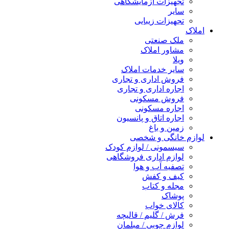
تجهیزات آزمایشگاهی
سایر
تجهیزات زیبایی
املاک
ملک صنعتی
مشاور املاک
ویلا
سایر خدمات املاک
فروش اداری و تجاری
اجاره اداری و تجاری
فروش مسکونی
اجاره مسکونی
اجاره اتاق و پانسیون
زمین و باغ
لوازم خانگی و شخصی
سیسمونی / لوازم کودک
لوازم اداری فروشگاهی
تصفیه آب و هوا
کیف و کفش
مجله و کتاب
پوشاک
کالای خواب
فرش / گلیم / قالیچه
لوازم چوبی / مبلمان