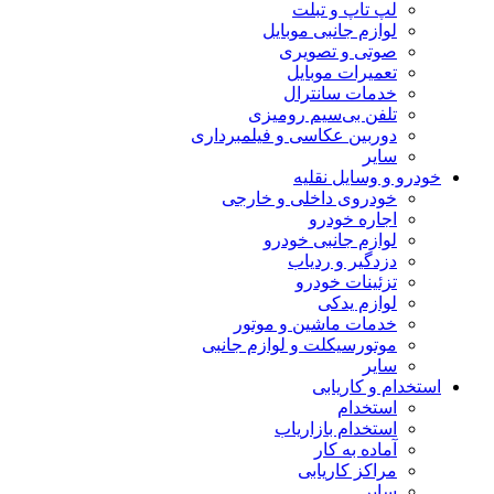
لپ تاپ و تبلت
لوازم جانبی موبایل
صوتی و تصویری
تعمیرات موبایل
خدمات سانترال
تلفن بی‌سیم رومیزی
دوربین عکاسی و فیلمبرداری
سایر
خودرو و وسایل نقلیه
خودروی داخلی و خارجی
اجاره خودرو
لوازم جانبی خودرو
دزدگیر و ردیاب
تزئینات خودرو
لوازم یدکی
خدمات ماشین و موتور
موتورسیکلت و لوازم جانبی
سایر
استخدام و کاریابی
استخدام
استخدام بازاریاب
آماده به کار
مراکز کاریابی
سایر