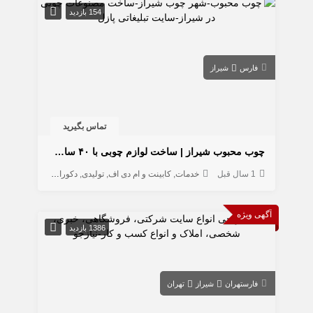
154 بازدید
فارس
شیراز
تماس بگیرید
چوب محبوب شیراز | ساخت لوازم چوبی با ۴۰ سال تجربه استادکار دهقانی
1 سال قبل
خدمات
کابینت و ام دی اف
تولیدی
دکوراسیون
آگهی ویژه
1386 بازدید
فارس
تهران
شیراز
تهران