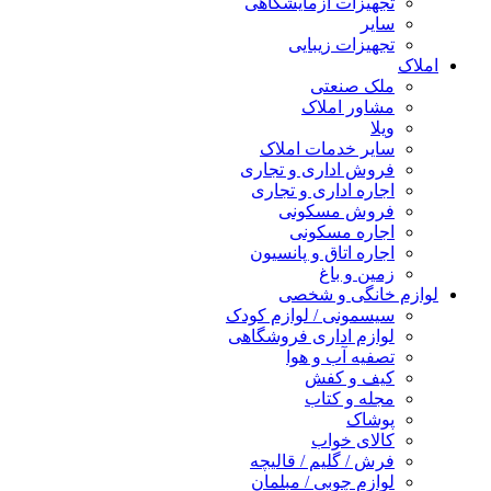
تجهیزات آزمایشگاهی
سایر
تجهیزات زیبایی
املاک
ملک صنعتی
مشاور املاک
ویلا
سایر خدمات املاک
فروش اداری و تجاری
اجاره اداری و تجاری
فروش مسکونی
اجاره مسکونی
اجاره اتاق و پانسیون
زمین و باغ
لوازم خانگی و شخصی
سیسمونی / لوازم کودک
لوازم اداری فروشگاهی
تصفیه آب و هوا
کیف و کفش
مجله و کتاب
پوشاک
کالای خواب
فرش / گلیم / قالیچه
لوازم چوبی / مبلمان