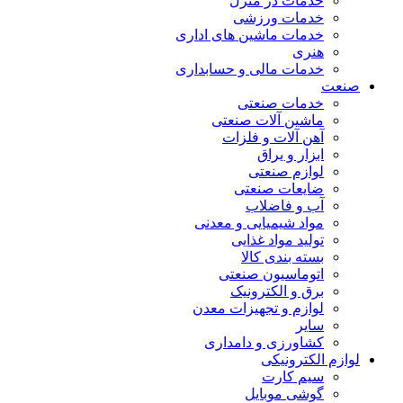
خدمات در منزل
خدمات ورزشی
خدمات ماشین های اداری
هنری
خدمات مالی و حسابداری
صنعت
خدمات صنعتی
ماشین آلات صنعتی
آهن آلات و فلزات
ابزار و یراق
لوازم صنعتی
ضایعات صنعتی
آب و فاضلاب
مواد شیمیایی و معدنی
تولید مواد غذایی
بسته بندی کالا
اتوماسیون صنعتی
برق و الکترونیک
لوازم و تجهیزات معدن
سایر
کشاورزی و دامداری
لوازم الکترونیکی
سیم کارت
گوشی موبایل