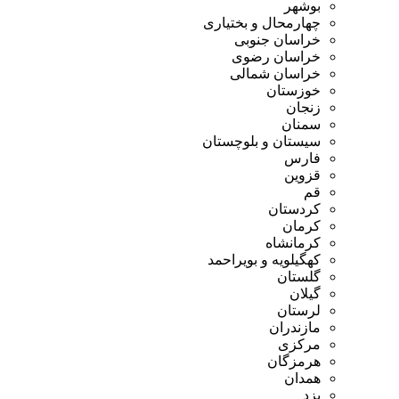
بوشهر
چهارمحال و بختیاری
خراسان جنوبی
خراسان رضوی
خراسان شمالی
خوزستان
زنجان
سمنان
سیستان و بلوچستان
فارس
قزوین
قم
کردستان
کرمان
کرمانشاه
کهگیلویه و بویراحمد
گلستان
گیلان
لرستان
مازندران
مرکزی
هرمزگان
همدان
یزد