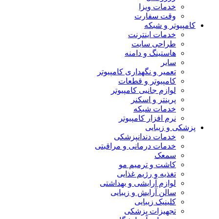
خدمات ویزا
وقت سفارت
کامپیوتر و شبکه
خدمات اینترنت
طراحی سایت
هاستینگ و دامنه
سایر
تعمیر و نگهداری کامپیوتر
کامپیوتر و قطعات
لوازم جانبی کامپیوتر
پرینتر و اسکنر
خدمات شبکه
نرم افزار کامپیوتر
پزشکی و زیبایی
خدمات دندانپزشکی
خدمات درمانی و مراقبتی
سمعک
کاشت و ترمیم مو
تغذیه و رژیم غذایی
لوازم آرایشی و بهداشتی
سالن آرایش و زیبایی
کلینیک زیبایی
تجهیزات پزشکی