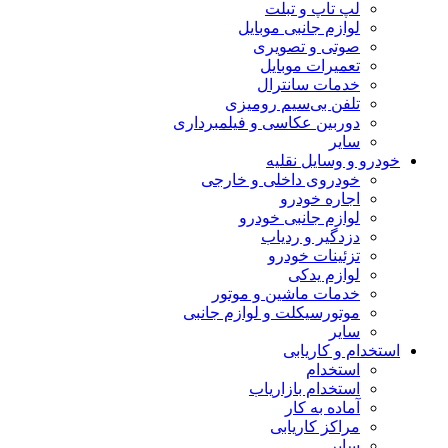
لپ تاپ و تبلت
لوازم جانبی موبایل
صوتی و تصویری
تعمیرات موبایل
خدمات سانترال
تلفن بی‌سیم رومیزی
دوربین عکاسی و فیلمبرداری
سایر
خودرو و وسایل نقلیه
خودروی داخلی و خارجی
اجاره خودرو
لوازم جانبی خودرو
دزدگیر و ردیاب
تزئینات خودرو
لوازم یدکی
خدمات ماشین و موتور
موتورسیکلت و لوازم جانبی
سایر
استخدام و کاریابی
استخدام
استخدام بازاریاب
آماده به کار
مراکز کاریابی
سایر