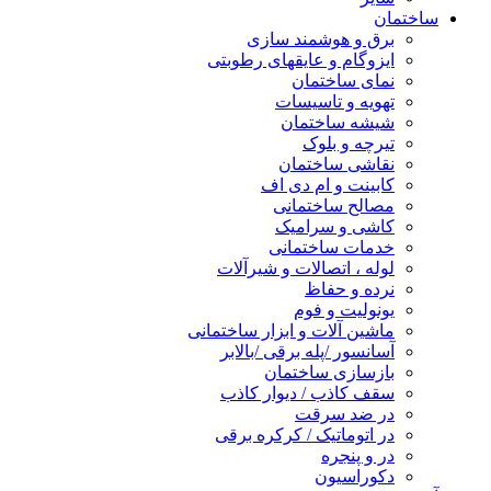
ساختمان
برق و هوشمند سازی
ایزوگام و عایقهای رطوبتی
نمای ساختمان
تهویه و تاسیسات
شیشه ساختمان
تیرچه و بلوک
نقاشی ساختمان
کابینت و ام دی اف
مصالح ساختمانی
کاشی و سرامیک
خدمات ساختمانی
لوله ، اتصالات و شیرآلات
نرده و حفاظ
یونولیت و فوم
ماشین آلات و ابزار ساختمانی
آسانسور /پله برقی /بالابر
بازسازی ساختمان
سقف کاذب / دیوار کاذب
در ضد سرقت
در اتوماتیک / کرکره برقی
در و پنجره
دکوراسیون