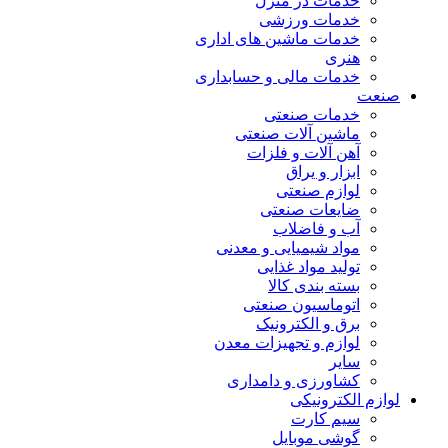
خدمات در منزل
خدمات ورزشی
خدمات ماشین های اداری
هنری
خدمات مالی و حسابداری
صنعت
خدمات صنعتی
ماشین آلات صنعتی
آهن آلات و فلزات
ابزار و یراق
لوازم صنعتی
ضایعات صنعتی
آب و فاضلاب
مواد شیمیایی و معدنی
تولید مواد غذایی
بسته بندی کالا
اتوماسیون صنعتی
برق و الکترونیک
لوازم و تجهیزات معدن
سایر
کشاورزی و دامداری
لوازم الکترونیکی
سیم کارت
گوشی موبایل