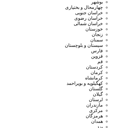
بوشهر
چهارمحال و بختیاری
خراسان جنوبی
خراسان رضوی
خراسان شمالی
خوزستان
زنجان
سمنان
سیستان و بلوچستان
فارس
قزوین
قم
کردستان
کرمان
کرمانشاه
کهگیلویه و بویراحمد
گلستان
گیلان
لرستان
مازندران
مرکزی
هرمزگان
همدان
یزد