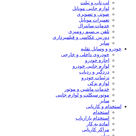
لپ تاپ و تبلت
لوازم جانبی موبایل
صوتی و تصویری
تعمیرات موبایل
خدمات سانترال
تلفن بی‌سیم رومیزی
دوربین عکاسی و فیلمبرداری
سایر
خودرو و وسایل نقلیه
خودروی داخلی و خارجی
اجاره خودرو
لوازم جانبی خودرو
دزدگیر و ردیاب
تزئینات خودرو
لوازم یدکی
خدمات ماشین و موتور
موتورسیکلت و لوازم جانبی
سایر
استخدام و کاریابی
استخدام
استخدام بازاریاب
آماده به کار
مراکز کاریابی
سایر