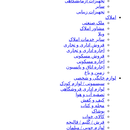
تجهیزات آزمایشگاهی
سایر
تجهیزات زیبایی
املاک
ملک صنعتی
مشاور املاک
ویلا
سایر خدمات املاک
فروش اداری و تجاری
اجاره اداری و تجاری
فروش مسکونی
اجاره مسکونی
اجاره اتاق و پانسیون
زمین و باغ
لوازم خانگی و شخصی
سیسمونی / لوازم کودک
لوازم اداری فروشگاهی
تصفیه آب و هوا
کیف و کفش
مجله و کتاب
پوشاک
کالای خواب
فرش / گلیم / قالیچه
لوازم چوبی / مبلمان