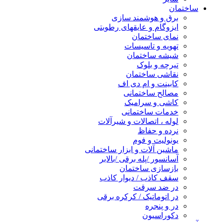
ساختمان
برق و هوشمند سازی
ایزوگام و عایقهای رطوبتی
نمای ساختمان
تهویه و تاسیسات
شیشه ساختمان
تیرچه و بلوک
نقاشی ساختمان
کابینت و ام دی اف
مصالح ساختمانی
کاشی و سرامیک
خدمات ساختمانی
لوله ، اتصالات و شیرآلات
نرده و حفاظ
یونولیت و فوم
ماشین آلات و ابزار ساختمانی
آسانسور /پله برقی /بالابر
بازسازی ساختمان
سقف کاذب / دیوار کاذب
در ضد سرقت
در اتوماتیک / کرکره برقی
در و پنجره
دکوراسیون