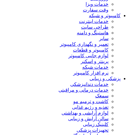
خدمات ویزا
وقت سفارت
کامپیوتر و شبکه
خدمات اینترنت
طراحی سایت
هاستینگ و دامنه
سایر
تعمیر و نگهداری کامپیوتر
کامپیوتر و قطعات
لوازم جانبی کامپیوتر
پرینتر و اسکنر
خدمات شبکه
نرم افزار کامپیوتر
پزشکی و زیبایی
خدمات دندانپزشکی
خدمات درمانی و مراقبتی
سمعک
کاشت و ترمیم مو
تغذیه و رژیم غذایی
لوازم آرایشی و بهداشتی
سالن آرایش و زیبایی
کلینیک زیبایی
تجهیزات پزشکی