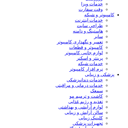
خدمات ویزا
وقت سفارت
کامپیوتر و شبکه
خدمات اینترنت
طراحی سایت
هاستینگ و دامنه
سایر
تعمیر و نگهداری کامپیوتر
کامپیوتر و قطعات
لوازم جانبی کامپیوتر
پرینتر و اسکنر
خدمات شبکه
نرم افزار کامپیوتر
پزشکی و زیبایی
خدمات دندانپزشکی
خدمات درمانی و مراقبتی
سمعک
کاشت و ترمیم مو
تغذیه و رژیم غذایی
لوازم آرایشی و بهداشتی
سالن آرایش و زیبایی
کلینیک زیبایی
تجهیزات پزشکی