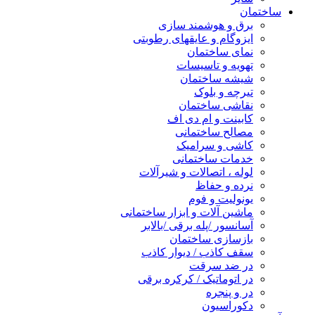
ساختمان
برق و هوشمند سازی
ایزوگام و عایقهای رطوبتی
نمای ساختمان
تهویه و تاسیسات
شیشه ساختمان
تیرچه و بلوک
نقاشی ساختمان
کابینت و ام دی اف
مصالح ساختمانی
کاشی و سرامیک
خدمات ساختمانی
لوله ، اتصالات و شیرآلات
نرده و حفاظ
یونولیت و فوم
ماشین آلات و ابزار ساختمانی
آسانسور /پله برقی /بالابر
بازسازی ساختمان
سقف کاذب / دیوار کاذب
در ضد سرقت
در اتوماتیک / کرکره برقی
در و پنجره
دکوراسیون