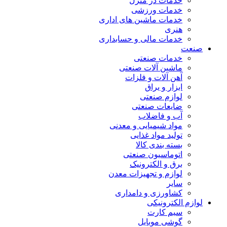
خدمات در منزل
خدمات ورزشی
خدمات ماشین های اداری
هنری
خدمات مالی و حسابداری
صنعت
خدمات صنعتی
ماشین آلات صنعتی
آهن آلات و فلزات
ابزار و یراق
لوازم صنعتی
ضایعات صنعتی
آب و فاضلاب
مواد شیمیایی و معدنی
تولید مواد غذایی
بسته بندی کالا
اتوماسیون صنعتی
برق و الکترونیک
لوازم و تجهیزات معدن
سایر
کشاورزی و دامداری
لوازم الکترونیکی
سیم کارت
گوشی موبایل