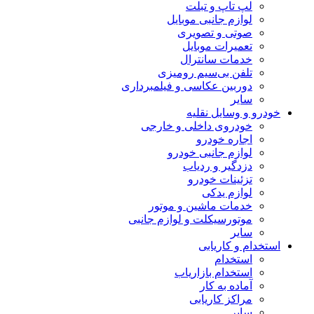
لپ تاپ و تبلت
لوازم جانبی موبایل
صوتی و تصویری
تعمیرات موبایل
خدمات سانترال
تلفن بی‌سیم رومیزی
دوربین عکاسی و فیلمبرداری
سایر
خودرو و وسایل نقلیه
خودروی داخلی و خارجی
اجاره خودرو
لوازم جانبی خودرو
دزدگیر و ردیاب
تزئینات خودرو
لوازم یدکی
خدمات ماشین و موتور
موتورسیکلت و لوازم جانبی
سایر
استخدام و کاریابی
استخدام
استخدام بازاریاب
آماده به کار
مراکز کاریابی
سایر