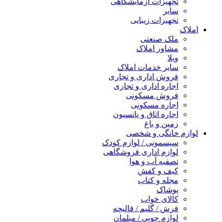
تجهیزات آزمایشگاهی
سایر
تجهیزات زیبایی
املاک
ملک صنعتی
مشاور املاک
ویلا
سایر خدمات املاک
فروش اداری و تجاری
اجاره اداری و تجاری
فروش مسکونی
اجاره مسکونی
اجاره اتاق و پانسیون
زمین و باغ
لوازم خانگی و شخصی
سیسمونی / لوازم کودک
لوازم اداری فروشگاهی
تصفیه آب و هوا
کیف و کفش
مجله و کتاب
پوشاک
کالای خواب
فرش / گلیم / قالیچه
لوازم چوبی / مبلمان