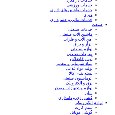
خدمات در منزل
خدمات ورزشی
خدمات ماشین های اداری
هنری
خدمات مالی و حسابداری
صنعت
خدمات صنعتی
ماشین آلات صنعتی
آهن آلات و فلزات
ابزار و یراق
لوازم صنعتی
ضایعات صنعتی
آب و فاضلاب
مواد شیمیایی و معدنی
تولید مواد غذایی
بسته بندی کالا
اتوماسیون صنعتی
برق و الکترونیک
لوازم و تجهیزات معدن
سایر
کشاورزی و دامداری
لوازم الکترونیکی
سیم کارت
گوشی موبایل