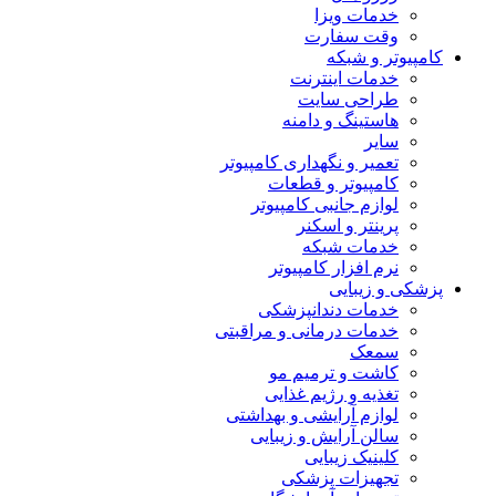
خدمات ویزا
وقت سفارت
کامپیوتر و شبکه
خدمات اینترنت
طراحی سایت
هاستینگ و دامنه
سایر
تعمیر و نگهداری کامپیوتر
کامپیوتر و قطعات
لوازم جانبی کامپیوتر
پرینتر و اسکنر
خدمات شبکه
نرم افزار کامپیوتر
پزشکی و زیبایی
خدمات دندانپزشکی
خدمات درمانی و مراقبتی
سمعک
کاشت و ترمیم مو
تغذیه و رژیم غذایی
لوازم آرایشی و بهداشتی
سالن آرایش و زیبایی
کلینیک زیبایی
تجهیزات پزشکی