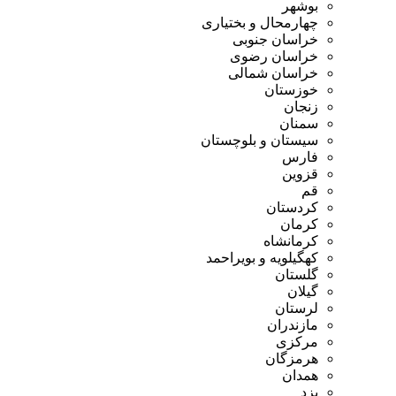
بوشهر
چهارمحال و بختیاری
خراسان جنوبی
خراسان رضوی
خراسان شمالی
خوزستان
زنجان
سمنان
سیستان و بلوچستان
فارس
قزوین
قم
کردستان
کرمان
کرمانشاه
کهگیلویه و بویراحمد
گلستان
گیلان
لرستان
مازندران
مرکزی
هرمزگان
همدان
یزد