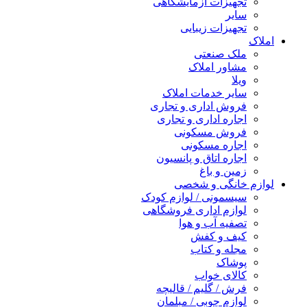
تجهیزات آزمایشگاهی
سایر
تجهیزات زیبایی
املاک
ملک صنعتی
مشاور املاک
ویلا
سایر خدمات املاک
فروش اداری و تجاری
اجاره اداری و تجاری
فروش مسکونی
اجاره مسکونی
اجاره اتاق و پانسیون
زمین و باغ
لوازم خانگی و شخصی
سیسمونی / لوازم کودک
لوازم اداری فروشگاهی
تصفیه آب و هوا
کیف و کفش
مجله و کتاب
پوشاک
کالای خواب
فرش / گلیم / قالیچه
لوازم چوبی / مبلمان