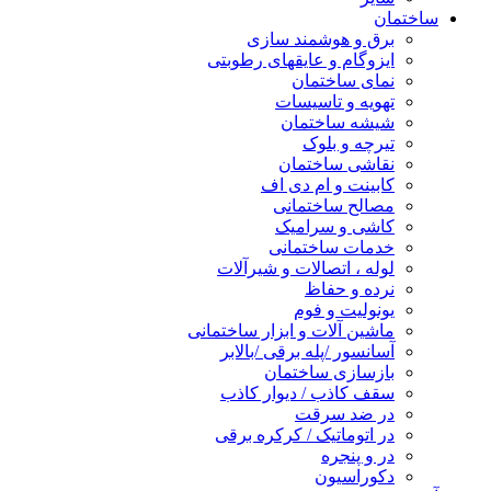
ساختمان
برق و هوشمند سازی
ایزوگام و عایقهای رطوبتی
نمای ساختمان
تهویه و تاسیسات
شیشه ساختمان
تیرچه و بلوک
نقاشی ساختمان
کابینت و ام دی اف
مصالح ساختمانی
کاشی و سرامیک
خدمات ساختمانی
لوله ، اتصالات و شیرآلات
نرده و حفاظ
یونولیت و فوم
ماشین آلات و ابزار ساختمانی
آسانسور /پله برقی /بالابر
بازسازی ساختمان
سقف کاذب / دیوار کاذب
در ضد سرقت
در اتوماتیک / کرکره برقی
در و پنجره
دکوراسیون