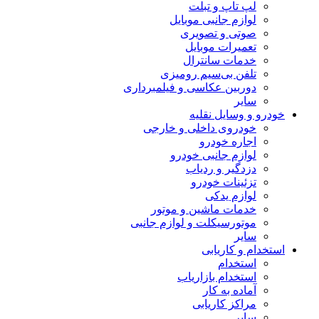
لپ تاپ و تبلت
لوازم جانبی موبایل
صوتی و تصویری
تعمیرات موبایل
خدمات سانترال
تلفن بی‌سیم رومیزی
دوربین عکاسی و فیلمبرداری
سایر
خودرو و وسایل نقلیه
خودروی داخلی و خارجی
اجاره خودرو
لوازم جانبی خودرو
دزدگیر و ردیاب
تزئینات خودرو
لوازم یدکی
خدمات ماشین و موتور
موتورسیکلت و لوازم جانبی
سایر
استخدام و کاریابی
استخدام
استخدام بازاریاب
آماده به کار
مراکز کاریابی
سایر