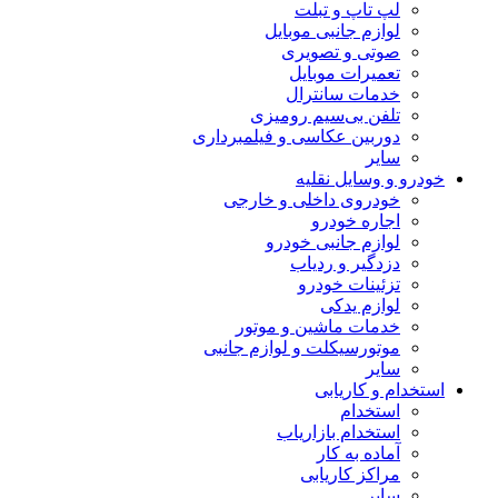
لپ تاپ و تبلت
لوازم جانبی موبایل
صوتی و تصویری
تعمیرات موبایل
خدمات سانترال
تلفن بی‌سیم رومیزی
دوربین عکاسی و فیلمبرداری
سایر
خودرو و وسایل نقلیه
خودروی داخلی و خارجی
اجاره خودرو
لوازم جانبی خودرو
دزدگیر و ردیاب
تزئینات خودرو
لوازم یدکی
خدمات ماشین و موتور
موتورسیکلت و لوازم جانبی
سایر
استخدام و کاریابی
استخدام
استخدام بازاریاب
آماده به کار
مراکز کاریابی
سایر