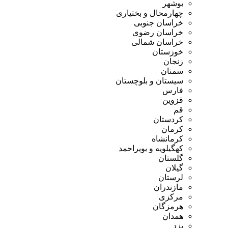
بوشهر
چهارمحال و بختیاری
خراسان جنوبی
خراسان رضوی
خراسان شمالی
خوزستان
زنجان
سمنان
سیستان و بلوچستان
فارس
قزوین
قم
کردستان
کرمان
کرمانشاه
کهگیلویه و بویراحمد
گلستان
گیلان
لرستان
مازندران
مرکزی
هرمزگان
همدان
یزد