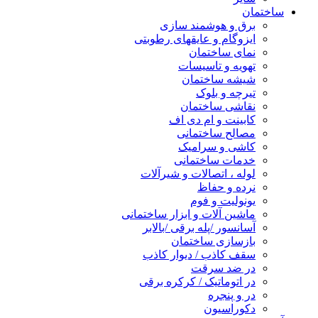
ساختمان
برق و هوشمند سازی
ایزوگام و عایقهای رطوبتی
نمای ساختمان
تهویه و تاسیسات
شیشه ساختمان
تیرچه و بلوک
نقاشی ساختمان
کابینت و ام دی اف
مصالح ساختمانی
کاشی و سرامیک
خدمات ساختمانی
لوله ، اتصالات و شیرآلات
نرده و حفاظ
یونولیت و فوم
ماشین آلات و ابزار ساختمانی
آسانسور /پله برقی /بالابر
بازسازی ساختمان
سقف کاذب / دیوار کاذب
در ضد سرقت
در اتوماتیک / کرکره برقی
در و پنجره
دکوراسیون