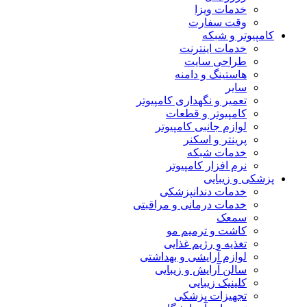
خدمات ویزا
وقت سفارت
کامپیوتر و شبکه
خدمات اینترنت
طراحی سایت
هاستینگ و دامنه
سایر
تعمیر و نگهداری کامپیوتر
کامپیوتر و قطعات
لوازم جانبی کامپیوتر
پرینتر و اسکنر
خدمات شبکه
نرم افزار کامپیوتر
پزشکی و زیبایی
خدمات دندانپزشکی
خدمات درمانی و مراقبتی
سمعک
کاشت و ترمیم مو
تغذیه و رژیم غذایی
لوازم آرایشی و بهداشتی
سالن آرایش و زیبایی
کلینیک زیبایی
تجهیزات پزشکی