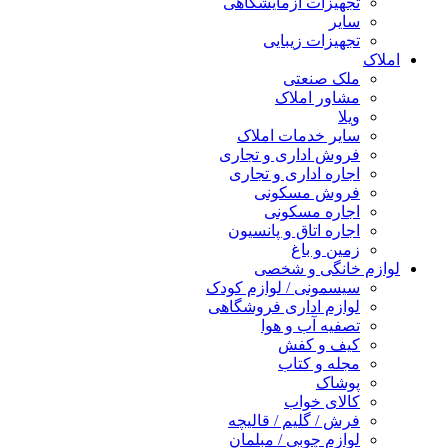
تجهیزات آزمایشگاهی
سایر
تجهیزات زیبایی
املاک
ملک صنعتی
مشاور املاک
ویلا
سایر خدمات املاک
فروش اداری و تجاری
اجاره اداری و تجاری
فروش مسکونی
اجاره مسکونی
اجاره اتاق و پانسیون
زمین و باغ
لوازم خانگی و شخصی
سیسمونی / لوازم کودک
لوازم اداری فروشگاهی
تصفیه آب و هوا
کیف و کفش
مجله و کتاب
پوشاک
کالای خواب
فرش / گلیم / قالیچه
لوازم چوبی / مبلمان