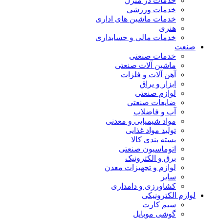
خدمات در منزل
خدمات ورزشی
خدمات ماشین های اداری
هنری
خدمات مالی و حسابداری
صنعت
خدمات صنعتی
ماشین آلات صنعتی
آهن آلات و فلزات
ابزار و یراق
لوازم صنعتی
ضایعات صنعتی
آب و فاضلاب
مواد شیمیایی و معدنی
تولید مواد غذایی
بسته بندی کالا
اتوماسیون صنعتی
برق و الکترونیک
لوازم و تجهیزات معدن
سایر
کشاورزی و دامداری
لوازم الکترونیکی
سیم کارت
گوشی موبایل