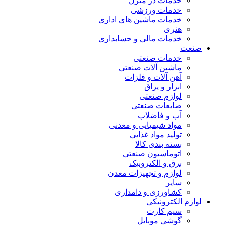
خدمات در منزل
خدمات ورزشی
خدمات ماشین های اداری
هنری
خدمات مالی و حسابداری
صنعت
خدمات صنعتی
ماشین آلات صنعتی
آهن آلات و فلزات
ابزار و یراق
لوازم صنعتی
ضایعات صنعتی
آب و فاضلاب
مواد شیمیایی و معدنی
تولید مواد غذایی
بسته بندی کالا
اتوماسیون صنعتی
برق و الکترونیک
لوازم و تجهیزات معدن
سایر
کشاورزی و دامداری
لوازم الکترونیکی
سیم کارت
گوشی موبایل