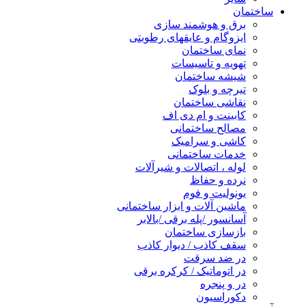
ساختمان
برق و هوشمند سازی
ایزوگام و عایقهای رطوبتی
نمای ساختمان
تهویه و تاسیسات
شیشه ساختمان
تیرچه و بلوک
نقاشی ساختمان
کابینت و ام دی اف
مصالح ساختمانی
کاشی و سرامیک
خدمات ساختمانی
لوله ، اتصالات و شیرآلات
نرده و حفاظ
یونولیت و فوم
ماشین آلات و ابزار ساختمانی
آسانسور /پله برقی /بالابر
بازسازی ساختمان
سقف کاذب / دیوار کاذب
در ضد سرقت
در اتوماتیک / کرکره برقی
در و پنجره
دکوراسیون