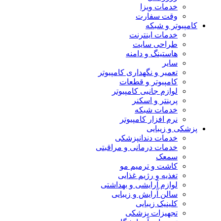
خدمات ویزا
وقت سفارت
کامپیوتر و شبکه
خدمات اینترنت
طراحی سایت
هاستینگ و دامنه
سایر
تعمیر و نگهداری کامپیوتر
کامپیوتر و قطعات
لوازم جانبی کامپیوتر
پرینتر و اسکنر
خدمات شبکه
نرم افزار کامپیوتر
پزشکی و زیبایی
خدمات دندانپزشکی
خدمات درمانی و مراقبتی
سمعک
کاشت و ترمیم مو
تغذیه و رژیم غذایی
لوازم آرایشی و بهداشتی
سالن آرایش و زیبایی
کلینیک زیبایی
تجهیزات پزشکی