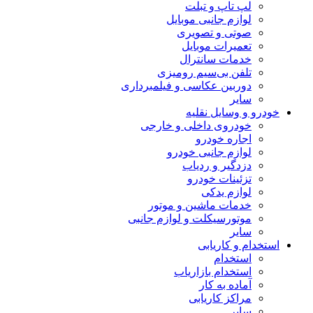
لپ تاپ و تبلت
لوازم جانبی موبایل
صوتی و تصویری
تعمیرات موبایل
خدمات سانترال
تلفن بی‌سیم رومیزی
دوربین عکاسی و فیلمبرداری
سایر
خودرو و وسایل نقلیه
خودروی داخلی و خارجی
اجاره خودرو
لوازم جانبی خودرو
دزدگیر و ردیاب
تزئینات خودرو
لوازم یدکی
خدمات ماشین و موتور
موتورسیکلت و لوازم جانبی
سایر
استخدام و کاریابی
استخدام
استخدام بازاریاب
آماده به کار
مراکز کاریابی
سایر