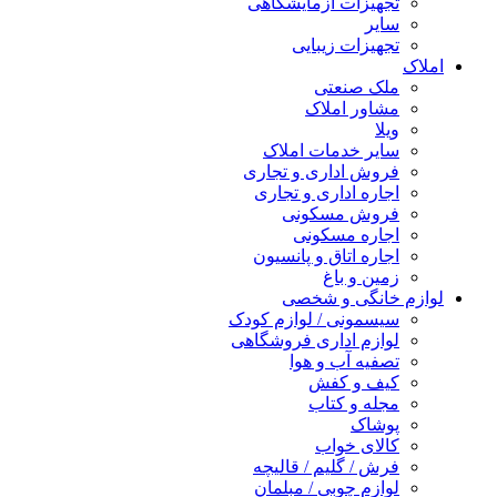
تجهیزات آزمایشگاهی
سایر
تجهیزات زیبایی
املاک
ملک صنعتی
مشاور املاک
ویلا
سایر خدمات املاک
فروش اداری و تجاری
اجاره اداری و تجاری
فروش مسکونی
اجاره مسکونی
اجاره اتاق و پانسیون
زمین و باغ
لوازم خانگی و شخصی
سیسمونی / لوازم کودک
لوازم اداری فروشگاهی
تصفیه آب و هوا
کیف و کفش
مجله و کتاب
پوشاک
کالای خواب
فرش / گلیم / قالیچه
لوازم چوبی / مبلمان