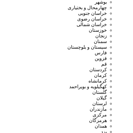
بوشهر
چهارمحال و بختیاری
خراسان جنوبی
خراسان رضوی
خراسان شمالی
خوزستان
زنجان
سمنان
سیستان و بلوچستان
فارس
قزوین
قم
کردستان
کرمان
کرمانشاه
کهگیلویه و بویراحمد
گلستان
گیلان
لرستان
مازندران
مرکزی
هرمزگان
همدان
یزد