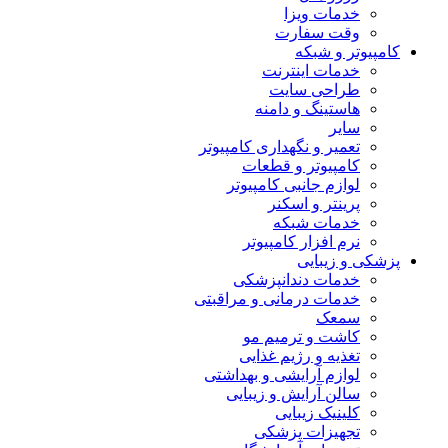
خدمات ویزا
وقت سفارت
کامپیوتر و شبکه
خدمات اینترنت
طراحی سایت
هاستینگ و دامنه
سایر
تعمیر و نگهداری کامپیوتر
کامپیوتر و قطعات
لوازم جانبی کامپیوتر
پرینتر و اسکنر
خدمات شبکه
نرم افزار کامپیوتر
پزشکی و زیبایی
خدمات دندانپزشکی
خدمات درمانی و مراقبتی
سمعک
کاشت و ترمیم مو
تغذیه و رژیم غذایی
لوازم آرایشی و بهداشتی
سالن آرایش و زیبایی
کلینیک زیبایی
تجهیزات پزشکی