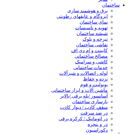
ساختمان
برق و هوشمند سازی
ایزوگام و عایقهای رطوبتی
نمای ساختمان
تهویه و تاسیسات
شیشه ساختمان
تیرچه و بلوک
نقاشی ساختمان
کابینت و ام دی اف
مصالح ساختمانی
کاشی و سرامیک
خدمات ساختمانی
لوله ، اتصالات و شیرآلات
نرده و حفاظ
یونولیت و فوم
ماشین آلات و ابزار ساختمانی
آسانسور /پله برقی /بالابر
بازسازی ساختمان
سقف کاذب / دیوار کاذب
در ضد سرقت
در اتوماتیک / کرکره برقی
در و پنجره
دکوراسیون