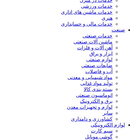
خدمات در منزل
خدمات ورزشی
خدمات ماشین های اداری
هنری
خدمات مالی و حسابداری
صنعت
خدمات صنعتی
ماشین آلات صنعتی
آهن آلات و فلزات
ابزار و یراق
لوازم صنعتی
ضایعات صنعتی
آب و فاضلاب
مواد شیمیایی و معدنی
تولید مواد غذایی
بسته بندی کالا
اتوماسیون صنعتی
برق و الکترونیک
لوازم و تجهیزات معدن
سایر
کشاورزی و دامداری
لوازم الکترونیکی
سیم کارت
گوشی موبایل