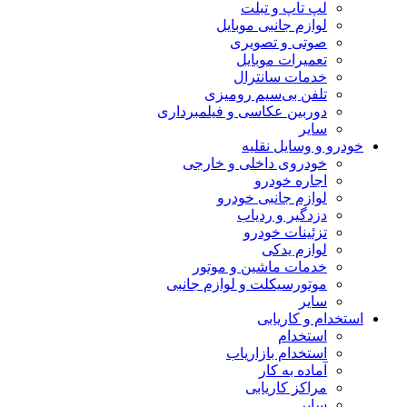
لپ تاپ و تبلت
لوازم جانبی موبایل
صوتی و تصویری
تعمیرات موبایل
خدمات سانترال
تلفن بی‌سیم رومیزی
دوربین عکاسی و فیلمبرداری
سایر
خودرو و وسایل نقلیه
خودروی داخلی و خارجی
اجاره خودرو
لوازم جانبی خودرو
دزدگیر و ردیاب
تزئینات خودرو
لوازم یدکی
خدمات ماشین و موتور
موتورسیکلت و لوازم جانبی
سایر
استخدام و کاریابی
استخدام
استخدام بازاریاب
آماده به کار
مراکز کاریابی
سایر