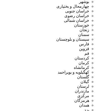
بوشهر
چهارمحال و بختیاری
خراسان جنوبی
خراسان رضوی
خراسان شمالی
خوزستان
زنجان
سمنان
سیستان و بلوچستان
فارس
قزوین
قم
کردستان
کرمان
کرمانشاه
کهگیلویه و بویراحمد
گلستان
گیلان
لرستان
مازندران
مرکزی
هرمزگان
همدان
یزد