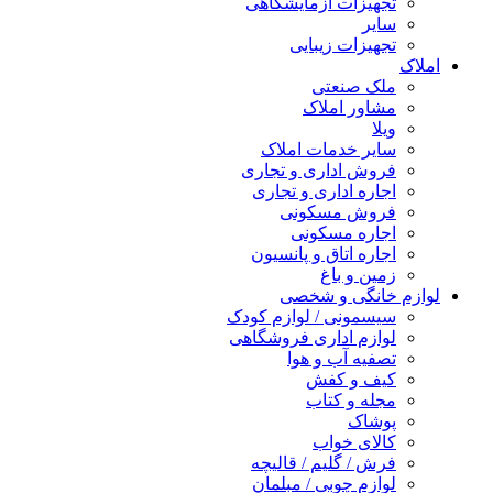
تجهیزات آزمایشگاهی
سایر
تجهیزات زیبایی
املاک
ملک صنعتی
مشاور املاک
ویلا
سایر خدمات املاک
فروش اداری و تجاری
اجاره اداری و تجاری
فروش مسکونی
اجاره مسکونی
اجاره اتاق و پانسیون
زمین و باغ
لوازم خانگی و شخصی
سیسمونی / لوازم کودک
لوازم اداری فروشگاهی
تصفیه آب و هوا
کیف و کفش
مجله و کتاب
پوشاک
کالای خواب
فرش / گلیم / قالیچه
لوازم چوبی / مبلمان