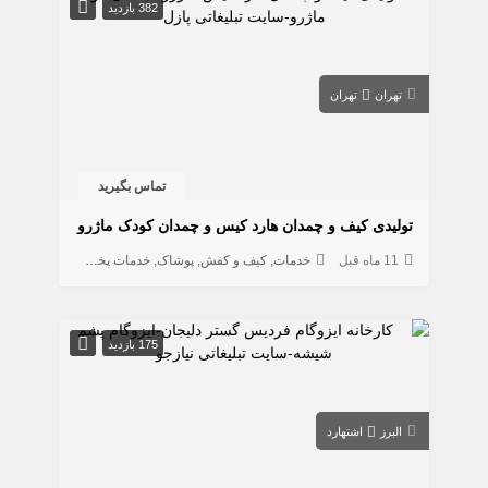
382 بازدید
تهران
تهران
تماس بگیرید
تولیدی کیف و چمدان هارد کیس و چمدان کودک ماژرو
11 ماه قبل
خدمات
کیف و کفش
پوشاک
خدمات پخش و توزیع
لوازم 
175 بازدید
البرز
اشتهارد