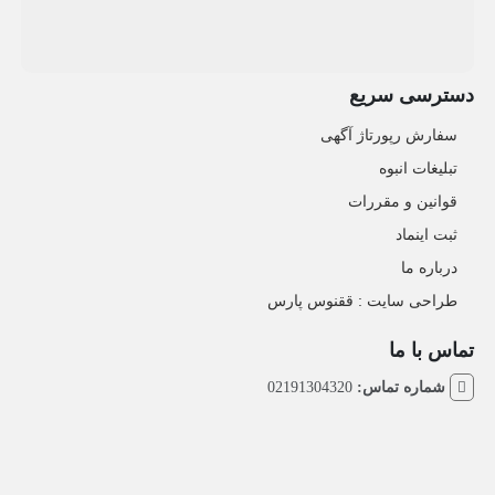
دسترسی سریع
سفارش رپورتاژ آگهی
تبلیغات انبوه
قوانین و مقررات
ثبت اینماد
درباره ما
طراحی سایت : ققنوس پارس
تماس با ما
شماره تماس:
02191304320