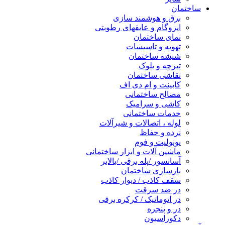
ساختمان
برق و هوشمند سازی
ایزوگام و عایقهای رطوبتی
نمای ساختمان
تهویه و تاسیسات
شیشه ساختمان
تیرچه و بلوک
نقاشی ساختمان
کابینت و ام دی اف
مصالح ساختمانی
کاشی و سرامیک
خدمات ساختمانی
لوله ، اتصالات و شیرآلات
نرده و حفاظ
یونولیت و فوم
ماشین آلات و ابزار ساختمانی
آسانسور /پله برقی /بالابر
بازسازی ساختمان
سقف کاذب / دیوار کاذب
در ضد سرقت
در اتوماتیک / کرکره برقی
در و پنجره
دکوراسیون