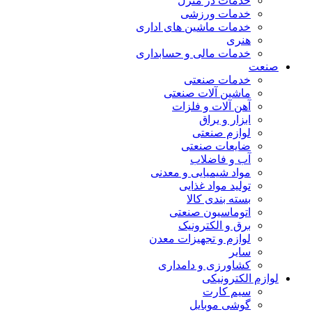
خدمات در منزل
خدمات ورزشی
خدمات ماشین های اداری
هنری
خدمات مالی و حسابداری
صنعت
خدمات صنعتی
ماشین آلات صنعتی
آهن آلات و فلزات
ابزار و یراق
لوازم صنعتی
ضایعات صنعتی
آب و فاضلاب
مواد شیمیایی و معدنی
تولید مواد غذایی
بسته بندی کالا
اتوماسیون صنعتی
برق و الکترونیک
لوازم و تجهیزات معدن
سایر
کشاورزی و دامداری
لوازم الکترونیکی
سیم کارت
گوشی موبایل