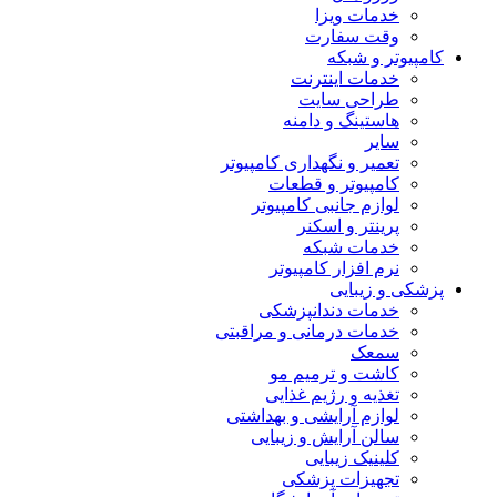
خدمات ویزا
وقت سفارت
کامپیوتر و شبکه
خدمات اینترنت
طراحی سایت
هاستینگ و دامنه
سایر
تعمیر و نگهداری کامپیوتر
کامپیوتر و قطعات
لوازم جانبی کامپیوتر
پرینتر و اسکنر
خدمات شبکه
نرم افزار کامپیوتر
پزشکی و زیبایی
خدمات دندانپزشکی
خدمات درمانی و مراقبتی
سمعک
کاشت و ترمیم مو
تغذیه و رژیم غذایی
لوازم آرایشی و بهداشتی
سالن آرایش و زیبایی
کلینیک زیبایی
تجهیزات پزشکی