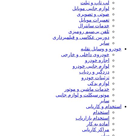
لپ تاپ و تبلت
لوازم جانبی موبایل
صوتی و تصویری
تعمیرات موبایل
خدمات سانترال
تلفن بی‌سیم رومیزی
دوربین عکاسی و فیلمبرداری
سایر
خودرو و وسایل نقلیه
خودروی داخلی و خارجی
اجاره خودرو
لوازم جانبی خودرو
دزدگیر و ردیاب
تزئینات خودرو
لوازم یدکی
خدمات ماشین و موتور
موتورسیکلت و لوازم جانبی
سایر
استخدام و کاریابی
استخدام
استخدام بازاریاب
آماده به کار
مراکز کاریابی
سایر