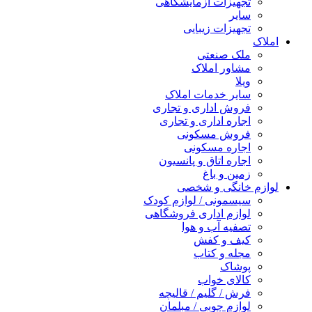
تجهیزات آزمایشگاهی
سایر
تجهیزات زیبایی
املاک
ملک صنعتی
مشاور املاک
ویلا
سایر خدمات املاک
فروش اداری و تجاری
اجاره اداری و تجاری
فروش مسکونی
اجاره مسکونی
اجاره اتاق و پانسیون
زمین و باغ
لوازم خانگی و شخصی
سیسمونی / لوازم کودک
لوازم اداری فروشگاهی
تصفیه آب و هوا
کیف و کفش
مجله و کتاب
پوشاک
کالای خواب
فرش / گلیم / قالیچه
لوازم چوبی / مبلمان