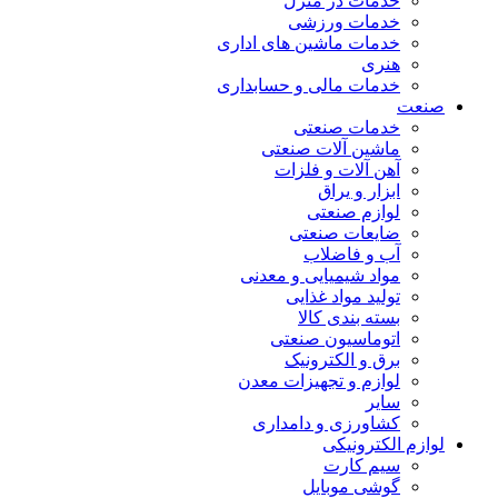
خدمات در منزل
خدمات ورزشی
خدمات ماشین های اداری
هنری
خدمات مالی و حسابداری
صنعت
خدمات صنعتی
ماشین آلات صنعتی
آهن آلات و فلزات
ابزار و یراق
لوازم صنعتی
ضایعات صنعتی
آب و فاضلاب
مواد شیمیایی و معدنی
تولید مواد غذایی
بسته بندی کالا
اتوماسیون صنعتی
برق و الکترونیک
لوازم و تجهیزات معدن
سایر
کشاورزی و دامداری
لوازم الکترونیکی
سیم کارت
گوشی موبایل