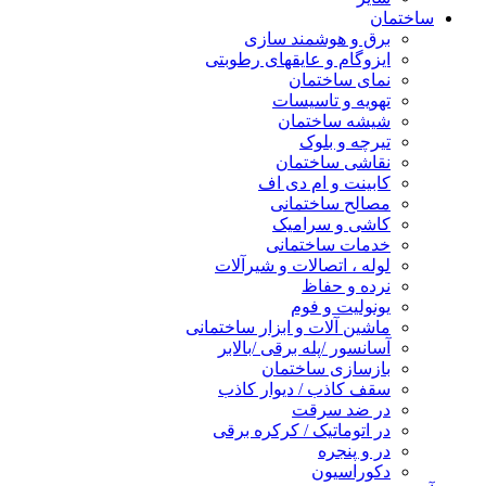
ساختمان
برق و هوشمند سازی
ایزوگام و عایقهای رطوبتی
نمای ساختمان
تهویه و تاسیسات
شیشه ساختمان
تیرچه و بلوک
نقاشی ساختمان
کابینت و ام دی اف
مصالح ساختمانی
کاشی و سرامیک
خدمات ساختمانی
لوله ، اتصالات و شیرآلات
نرده و حفاظ
یونولیت و فوم
ماشین آلات و ابزار ساختمانی
آسانسور /پله برقی /بالابر
بازسازی ساختمان
سقف کاذب / دیوار کاذب
در ضد سرقت
در اتوماتیک / کرکره برقی
در و پنجره
دکوراسیون