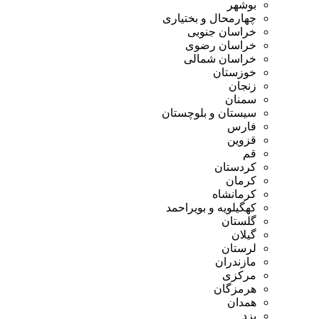
بوشهر
چهارمحال و بختیاری
خراسان جنوبی
خراسان رضوی
خراسان شمالی
خوزستان
زنجان
سمنان
سیستان و بلوچستان
فارس
قزوین
قم
کردستان
کرمان
کرمانشاه
کهگیلویه و بویراحمد
گلستان
گیلان
لرستان
مازندران
مرکزی
هرمزگان
همدان
یزد