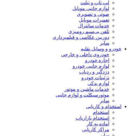
لپ تاپ و تبلت
لوازم جانبی موبایل
صوتی و تصویری
تعمیرات موبایل
خدمات سانترال
تلفن بی‌سیم رومیزی
دوربین عکاسی و فیلمبرداری
سایر
خودرو و وسایل نقلیه
خودروی داخلی و خارجی
اجاره خودرو
لوازم جانبی خودرو
دزدگیر و ردیاب
تزئینات خودرو
لوازم یدکی
خدمات ماشین و موتور
موتورسیکلت و لوازم جانبی
سایر
استخدام و کاریابی
استخدام
استخدام بازاریاب
آماده به کار
مراکز کاریابی
سایر