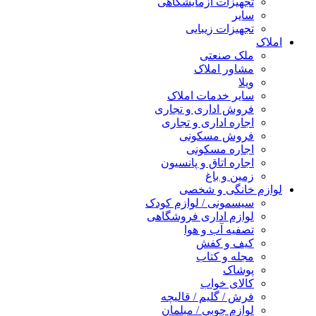
تجهیزات آزمایشگاهی
سایر
تجهیزات زیبایی
املاک
ملک صنعتی
مشاور املاک
ویلا
سایر خدمات املاک
فروش اداری و تجاری
اجاره اداری و تجاری
فروش مسکونی
اجاره مسکونی
اجاره اتاق و پانسیون
زمین و باغ
لوازم خانگی و شخصی
سیسمونی / لوازم کودک
لوازم اداری فروشگاهی
تصفیه آب و هوا
کیف و کفش
مجله و کتاب
پوشاک
کالای خواب
فرش / گلیم / قالیچه
لوازم چوبی / مبلمان