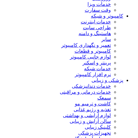
خدمات ویزا
وقت سفارت
کامپیوتر و شبکه
خدمات اینترنت
طراحی سایت
هاستینگ و دامنه
سایر
تعمیر و نگهداری کامپیوتر
کامپیوتر و قطعات
لوازم جانبی کامپیوتر
پرینتر و اسکنر
خدمات شبکه
نرم افزار کامپیوتر
پزشکی و زیبایی
خدمات دندانپزشکی
خدمات درمانی و مراقبتی
سمعک
کاشت و ترمیم مو
تغذیه و رژیم غذایی
لوازم آرایشی و بهداشتی
سالن آرایش و زیبایی
کلینیک زیبایی
تجهیزات پزشکی