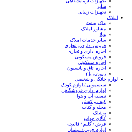
تجهیزات آزمایشگاهی
سایر
تجهیزات زیبایی
املاک
ملک صنعتی
مشاور املاک
ویلا
سایر خدمات املاک
فروش اداری و تجاری
اجاره اداری و تجاری
فروش مسکونی
اجاره مسکونی
اجاره اتاق و پانسیون
زمین و باغ
لوازم خانگی و شخصی
سیسمونی / لوازم کودک
لوازم اداری فروشگاهی
تصفیه آب و هوا
کیف و کفش
مجله و کتاب
پوشاک
کالای خواب
فرش / گلیم / قالیچه
لوازم چوبی / مبلمان