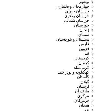
بوشهر
چهارمحال و بختیاری
خراسان جنوبی
خراسان رضوی
خراسان شمالی
خوزستان
زنجان
سمنان
سیستان و بلوچستان
فارس
قزوین
قم
کردستان
کرمان
کرمانشاه
کهگیلویه و بویراحمد
گلستان
گیلان
لرستان
مازندران
مرکزی
هرمزگان
همدان
یزد