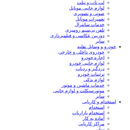
لپ تاپ و تبلت
لوازم جانبی موبایل
صوتی و تصویری
تعمیرات موبایل
خدمات سانترال
تلفن بی‌سیم رومیزی
دوربین عکاسی و فیلمبرداری
سایر
خودرو و وسایل نقلیه
خودروی داخلی و خارجی
اجاره خودرو
لوازم جانبی خودرو
دزدگیر و ردیاب
تزئینات خودرو
لوازم یدکی
خدمات ماشین و موتور
موتورسیکلت و لوازم جانبی
سایر
استخدام و کاریابی
استخدام
استخدام بازاریاب
آماده به کار
مراکز کاریابی
سایر