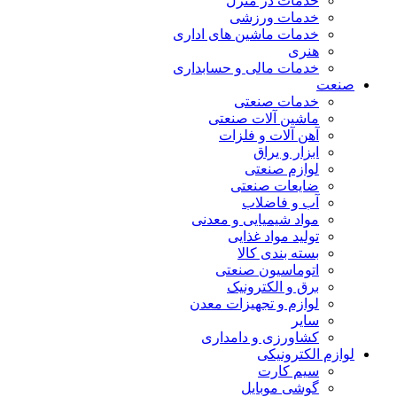
خدمات در منزل
خدمات ورزشی
خدمات ماشین های اداری
هنری
خدمات مالی و حسابداری
صنعت
خدمات صنعتی
ماشین آلات صنعتی
آهن آلات و فلزات
ابزار و یراق
لوازم صنعتی
ضایعات صنعتی
آب و فاضلاب
مواد شیمیایی و معدنی
تولید مواد غذایی
بسته بندی کالا
اتوماسیون صنعتی
برق و الکترونیک
لوازم و تجهیزات معدن
سایر
کشاورزی و دامداری
لوازم الکترونیکی
سیم کارت
گوشی موبایل