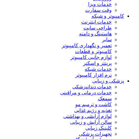
خدمات ویزا
وقت سفارت
کامپیوتر و شبکه
خدمات اینترنت
طراحی سایت
هاستینگ و دامنه
سایر
تعمیر و نگهداری کامپیوتر
کامپیوتر و قطعات
لوازم جانبی کامپیوتر
پرینتر و اسکنر
خدمات شبکه
نرم افزار کامپیوتر
پزشکی و زیبایی
خدمات دندانپزشکی
خدمات درمانی و مراقبتی
سمعک
کاشت و ترمیم مو
تغذیه و رژیم غذایی
لوازم آرایشی و بهداشتی
سالن آرایش و زیبایی
کلینیک زیبایی
تجهیزات پزشکی