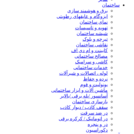
ساختمان
برق و هوشمند سازی
ایزوگام و عایقهای رطوبتی
نمای ساختمان
تهویه و تاسیسات
شیشه ساختمان
تیرچه و بلوک
نقاشی ساختمان
کابینت و ام دی اف
مصالح ساختمانی
کاشی و سرامیک
خدمات ساختمانی
لوله ، اتصالات و شیرآلات
نرده و حفاظ
یونولیت و فوم
ماشین آلات و ابزار ساختمانی
آسانسور /پله برقی /بالابر
بازسازی ساختمان
سقف کاذب / دیوار کاذب
در ضد سرقت
در اتوماتیک / کرکره برقی
در و پنجره
دکوراسیون