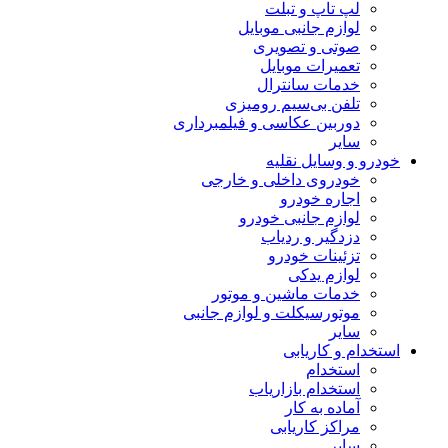
لپ تاپ و تبلت
لوازم جانبی موبایل
صوتی و تصویری
تعمیرات موبایل
خدمات سانترال
تلفن بی‌سیم رومیزی
دوربین عکاسی و فیلمبرداری
سایر
خودرو و وسایل نقلیه
خودروی داخلی و خارجی
اجاره خودرو
لوازم جانبی خودرو
دزدگیر و ردیاب
تزئینات خودرو
لوازم یدکی
خدمات ماشین و موتور
موتورسیکلت و لوازم جانبی
سایر
استخدام و کاریابی
استخدام
استخدام بازاریاب
آماده به کار
مراکز کاریابی
سایر