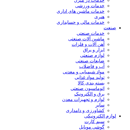
خدمات در منزل
خدمات ورزشی
خدمات ماشین های اداری
هنری
خدمات مالی و حسابداری
صنعت
خدمات صنعتی
ماشین آلات صنعتی
آهن آلات و فلزات
ابزار و یراق
لوازم صنعتی
ضایعات صنعتی
آب و فاضلاب
مواد شیمیایی و معدنی
تولید مواد غذایی
بسته بندی کالا
اتوماسیون صنعتی
برق و الکترونیک
لوازم و تجهیزات معدن
سایر
کشاورزی و دامداری
لوازم الکترونیکی
سیم کارت
گوشی موبایل