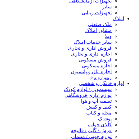
تجهیزات آزمایشگاهی
سایر
تجهیزات زیبایی
املاک
ملک صنعتی
مشاور املاک
ویلا
سایر خدمات املاک
فروش اداری و تجاری
اجاره اداری و تجاری
فروش مسکونی
اجاره مسکونی
اجاره اتاق و پانسیون
زمین و باغ
لوازم خانگی و شخصی
سیسمونی / لوازم کودک
لوازم اداری فروشگاهی
تصفیه آب و هوا
کیف و کفش
مجله و کتاب
پوشاک
کالای خواب
فرش / گلیم / قالیچه
لوازم چوبی / مبلمان