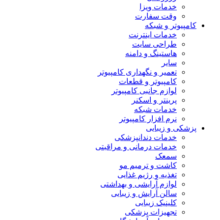
خدمات ویزا
وقت سفارت
کامپیوتر و شبکه
خدمات اینترنت
طراحی سایت
هاستینگ و دامنه
سایر
تعمیر و نگهداری کامپیوتر
کامپیوتر و قطعات
لوازم جانبی کامپیوتر
پرینتر و اسکنر
خدمات شبکه
نرم افزار کامپیوتر
پزشکی و زیبایی
خدمات دندانپزشکی
خدمات درمانی و مراقبتی
سمعک
کاشت و ترمیم مو
تغذیه و رژیم غذایی
لوازم آرایشی و بهداشتی
سالن آرایش و زیبایی
کلینیک زیبایی
تجهیزات پزشکی