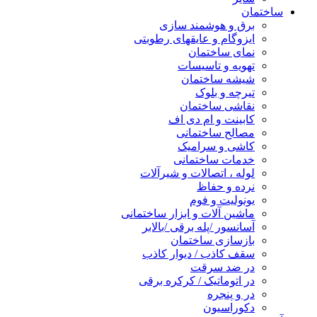
ساختمان
برق و هوشمند سازی
ایزوگام و عایقهای رطوبتی
نمای ساختمان
تهویه و تاسیسات
شیشه ساختمان
تیرچه و بلوک
نقاشی ساختمان
کابینت و ام دی اف
مصالح ساختمانی
کاشی و سرامیک
خدمات ساختمانی
لوله ، اتصالات و شیرآلات
نرده و حفاظ
یونولیت و فوم
ماشین آلات و ابزار ساختمانی
آسانسور /پله برقی /بالابر
بازسازی ساختمان
سقف کاذب / دیوار کاذب
در ضد سرقت
در اتوماتیک / کرکره برقی
در و پنجره
دکوراسیون