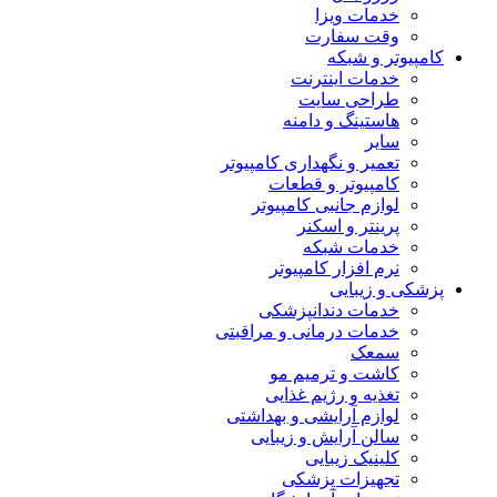
خدمات ویزا
وقت سفارت
کامپیوتر و شبکه
خدمات اینترنت
طراحی سایت
هاستینگ و دامنه
سایر
تعمیر و نگهداری کامپیوتر
کامپیوتر و قطعات
لوازم جانبی کامپیوتر
پرینتر و اسکنر
خدمات شبکه
نرم افزار کامپیوتر
پزشکی و زیبایی
خدمات دندانپزشکی
خدمات درمانی و مراقبتی
سمعک
کاشت و ترمیم مو
تغذیه و رژیم غذایی
لوازم آرایشی و بهداشتی
سالن آرایش و زیبایی
کلینیک زیبایی
تجهیزات پزشکی