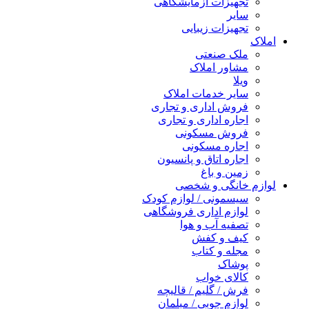
تجهیزات آزمایشگاهی
سایر
تجهیزات زیبایی
املاک
ملک صنعتی
مشاور املاک
ویلا
سایر خدمات املاک
فروش اداری و تجاری
اجاره اداری و تجاری
فروش مسکونی
اجاره مسکونی
اجاره اتاق و پانسیون
زمین و باغ
لوازم خانگی و شخصی
سیسمونی / لوازم کودک
لوازم اداری فروشگاهی
تصفیه آب و هوا
کیف و کفش
مجله و کتاب
پوشاک
کالای خواب
فرش / گلیم / قالیچه
لوازم چوبی / مبلمان