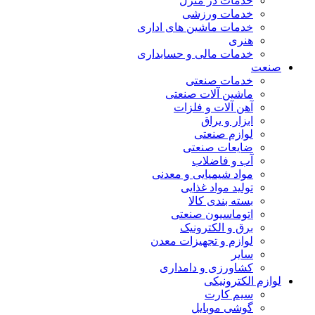
خدمات در منزل
خدمات ورزشی
خدمات ماشین های اداری
هنری
خدمات مالی و حسابداری
صنعت
خدمات صنعتی
ماشین آلات صنعتی
آهن آلات و فلزات
ابزار و یراق
لوازم صنعتی
ضایعات صنعتی
آب و فاضلاب
مواد شیمیایی و معدنی
تولید مواد غذایی
بسته بندی کالا
اتوماسیون صنعتی
برق و الکترونیک
لوازم و تجهیزات معدن
سایر
کشاورزی و دامداری
لوازم الکترونیکی
سیم کارت
گوشی موبایل