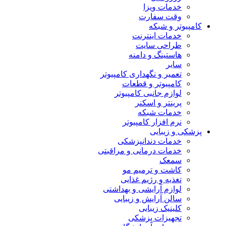
خدمات ویزا
وقت سفارت
کامپیوتر و شبکه
خدمات اینترنت
طراحی سایت
هاستینگ و دامنه
سایر
تعمیر و نگهداری کامپیوتر
کامپیوتر و قطعات
لوازم جانبی کامپیوتر
پرینتر و اسکنر
خدمات شبکه
نرم افزار کامپیوتر
پزشکی و زیبایی
خدمات دندانپزشکی
خدمات درمانی و مراقبتی
سمعک
کاشت و ترمیم مو
تغذیه و رژیم غذایی
لوازم آرایشی و بهداشتی
سالن آرایش و زیبایی
کلینیک زیبایی
تجهیزات پزشکی