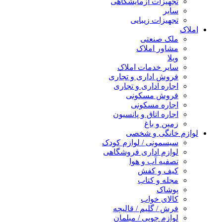
تجهیزات آزمایشگاهی
سایر
تجهیزات زیبایی
املاک
ملک صنعتی
مشاور املاک
ویلا
سایر خدمات املاک
فروش اداری و تجاری
اجاره اداری و تجاری
فروش مسکونی
اجاره مسکونی
اجاره اتاق و پانسیون
زمین و باغ
لوازم خانگی و شخصی
سیسمونی / لوازم کودک
لوازم اداری فروشگاهی
تصفیه آب و هوا
کیف و کفش
مجله و کتاب
پوشاک
کالای خواب
فرش / گلیم / قالیچه
لوازم چوبی / مبلمان