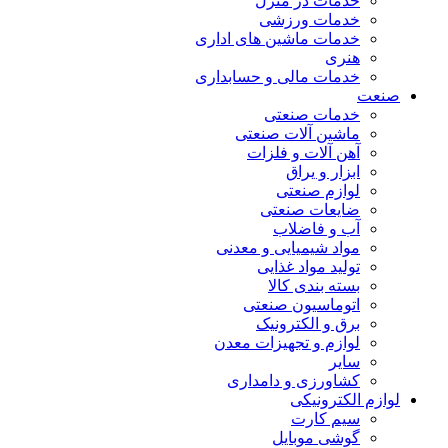
خدمات در منزل
خدمات ورزشی
خدمات ماشین های اداری
هنری
خدمات مالی و حسابداری
صنعت
خدمات صنعتی
ماشین آلات صنعتی
آهن آلات و فلزات
ابزار و یراق
لوازم صنعتی
ضایعات صنعتی
آب و فاضلاب
مواد شیمیایی و معدنی
تولید مواد غذایی
بسته بندی کالا
اتوماسیون صنعتی
برق و الکترونیک
لوازم و تجهیزات معدن
سایر
کشاورزی و دامداری
لوازم الکترونیکی
سیم کارت
گوشی موبایل