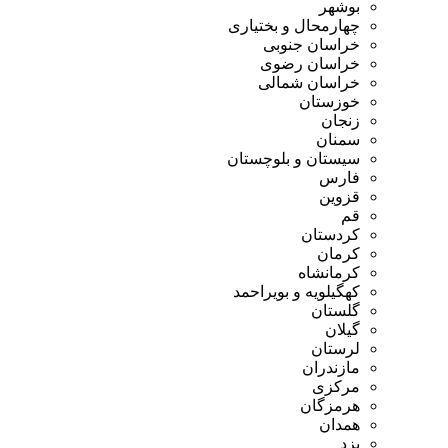
بوشهر
چهارمحال و بختیاری
خراسان جنوبی
خراسان رضوی
خراسان شمالی
خوزستان
زنجان
سمنان
سیستان و بلوچستان
فارس
قزوین
قم
کردستان
کرمان
کرمانشاه
کهگیلویه و بویراحمد
گلستان
گیلان
لرستان
مازندران
مرکزی
هرمزگان
همدان
یزد