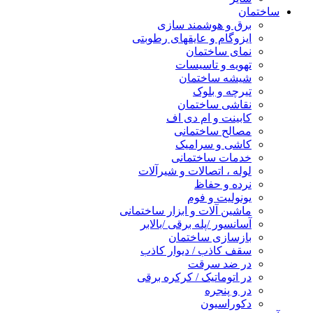
ساختمان
برق و هوشمند سازی
ایزوگام و عایقهای رطوبتی
نمای ساختمان
تهویه و تاسیسات
شیشه ساختمان
تیرچه و بلوک
نقاشی ساختمان
کابینت و ام دی اف
مصالح ساختمانی
کاشی و سرامیک
خدمات ساختمانی
لوله ، اتصالات و شیرآلات
نرده و حفاظ
یونولیت و فوم
ماشین آلات و ابزار ساختمانی
آسانسور /پله برقی /بالابر
بازسازی ساختمان
سقف کاذب / دیوار کاذب
در ضد سرقت
در اتوماتیک / کرکره برقی
در و پنجره
دکوراسیون