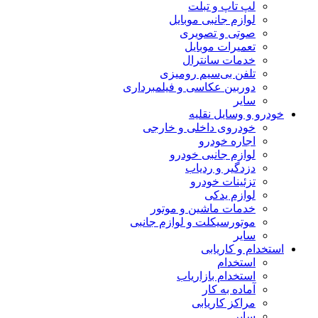
لپ تاپ و تبلت
لوازم جانبی موبایل
صوتی و تصویری
تعمیرات موبایل
خدمات سانترال
تلفن بی‌سیم رومیزی
دوربین عکاسی و فیلمبرداری
سایر
خودرو و وسایل نقلیه
خودروی داخلی و خارجی
اجاره خودرو
لوازم جانبی خودرو
دزدگیر و ردیاب
تزئینات خودرو
لوازم یدکی
خدمات ماشین و موتور
موتورسیکلت و لوازم جانبی
سایر
استخدام و کاریابی
استخدام
استخدام بازاریاب
آماده به کار
مراکز کاریابی
سایر