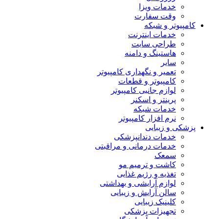
خدمات ویزا
وقت سفارت
کامپیوتر و شبکه
خدمات اینترنت
طراحی سایت
هاستینگ و دامنه
سایر
تعمیر و نگهداری کامپیوتر
کامپیوتر و قطعات
لوازم جانبی کامپیوتر
پرینتر و اسکنر
خدمات شبکه
نرم افزار کامپیوتر
پزشکی و زیبایی
خدمات دندانپزشکی
خدمات درمانی و مراقبتی
سمعک
کاشت و ترمیم مو
تغذیه و رژیم غذایی
لوازم آرایشی و بهداشتی
سالن آرایش و زیبایی
کلینیک زیبایی
تجهیزات پزشکی