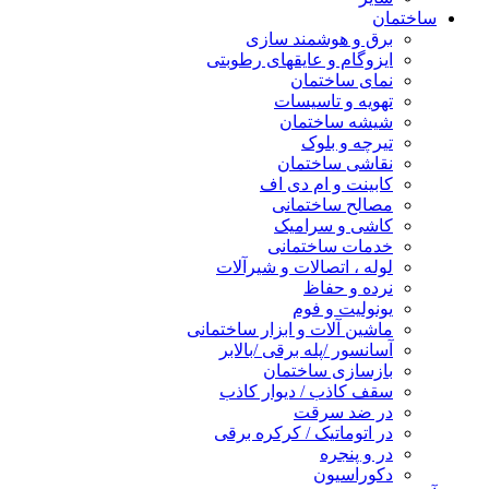
ساختمان
برق و هوشمند سازی
ایزوگام و عایقهای رطوبتی
نمای ساختمان
تهویه و تاسیسات
شیشه ساختمان
تیرچه و بلوک
نقاشی ساختمان
کابینت و ام دی اف
مصالح ساختمانی
کاشی و سرامیک
خدمات ساختمانی
لوله ، اتصالات و شیرآلات
نرده و حفاظ
یونولیت و فوم
ماشین آلات و ابزار ساختمانی
آسانسور /پله برقی /بالابر
بازسازی ساختمان
سقف کاذب / دیوار کاذب
در ضد سرقت
در اتوماتیک / کرکره برقی
در و پنجره
دکوراسیون