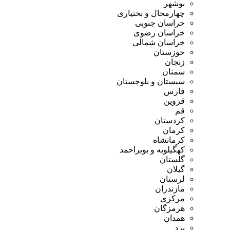
بوشهر
چهارمحال و بختیاری
خراسان جنوبی
خراسان رضوی
خراسان شمالی
خوزستان
زنجان
سمنان
سیستان و بلوچستان
فارس
قزوین
قم
کردستان
کرمان
کرمانشاه
کهگیلویه و بویراحمد
گلستان
گیلان
لرستان
مازندران
مرکزی
هرمزگان
همدان
یزد