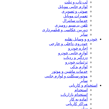
لپ تاپ و تبلت
لوازم جانبی موبایل
صوتی و تصویری
تعمیرات موبایل
خدمات سانترال
تلفن بی‌سیم رومیزی
دوربین عکاسی و فیلمبرداری
سایر
خودرو و وسایل نقلیه
خودروی داخلی و خارجی
اجاره خودرو
لوازم جانبی خودرو
دزدگیر و ردیاب
تزئینات خودرو
لوازم یدکی
خدمات ماشین و موتور
موتورسیکلت و لوازم جانبی
سایر
استخدام و کاریابی
استخدام
استخدام بازاریاب
آماده به کار
مراکز کاریابی
سایر