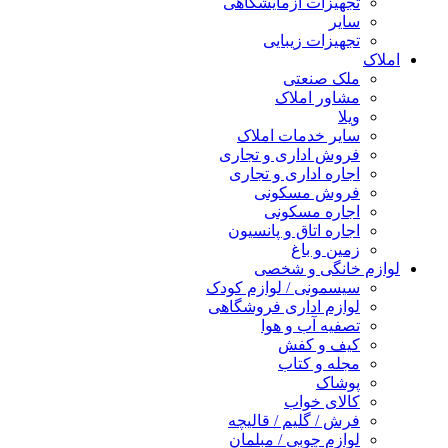
تجهیزات آزمایشگاهی
سایر
تجهیزات زیبایی
املاک
ملک صنعتی
مشاور املاک
ویلا
سایر خدمات املاک
فروش اداری و تجاری
اجاره اداری و تجاری
فروش مسکونی
اجاره مسکونی
اجاره اتاق و پانسیون
زمین و باغ
لوازم خانگی و شخصی
سیسمونی / لوازم کودک
لوازم اداری فروشگاهی
تصفیه آب و هوا
کیف و کفش
مجله و کتاب
پوشاک
کالای خواب
فرش / گلیم / قالیچه
لوازم چوبی / مبلمان