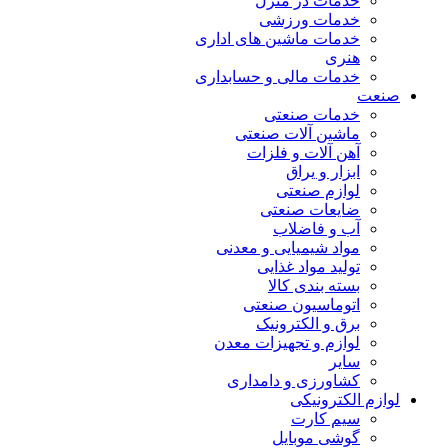
خدمات در منزل
خدمات ورزشی
خدمات ماشین های اداری
هنری
خدمات مالی و حسابداری
صنعت
خدمات صنعتی
ماشین آلات صنعتی
آهن آلات و فلزات
ابزار و یراق
لوازم صنعتی
ضایعات صنعتی
آب و فاضلاب
مواد شیمیایی و معدنی
تولید مواد غذایی
بسته بندی کالا
اتوماسیون صنعتی
برق و الکترونیک
لوازم و تجهیزات معدن
سایر
کشاورزی و دامداری
لوازم الکترونیکی
سیم کارت
گوشی موبایل