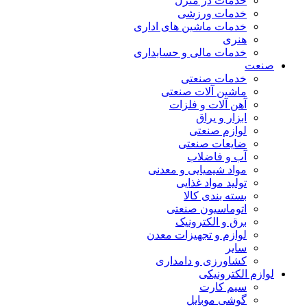
خدمات در منزل
خدمات ورزشی
خدمات ماشین های اداری
هنری
خدمات مالی و حسابداری
صنعت
خدمات صنعتی
ماشین آلات صنعتی
آهن آلات و فلزات
ابزار و یراق
لوازم صنعتی
ضایعات صنعتی
آب و فاضلاب
مواد شیمیایی و معدنی
تولید مواد غذایی
بسته بندی کالا
اتوماسیون صنعتی
برق و الکترونیک
لوازم و تجهیزات معدن
سایر
کشاورزی و دامداری
لوازم الکترونیکی
سیم کارت
گوشی موبایل