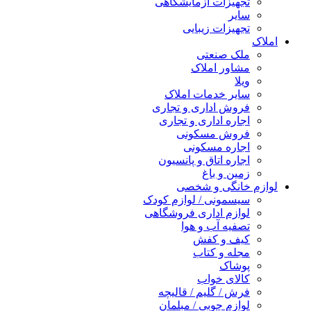
تجهیزات آزمایشگاهی
سایر
تجهیزات زیبایی
املاک
ملک صنعتی
مشاور املاک
ویلا
سایر خدمات املاک
فروش اداری و تجاری
اجاره اداری و تجاری
فروش مسکونی
اجاره مسکونی
اجاره اتاق و پانسیون
زمین و باغ
لوازم خانگی و شخصی
سیسمونی / لوازم کودک
لوازم اداری فروشگاهی
تصفیه آب و هوا
کیف و کفش
مجله و کتاب
پوشاک
کالای خواب
فرش / گلیم / قالیچه
لوازم چوبی / مبلمان