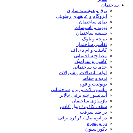
ساختمان
برق و هوشمند سازی
ایزوگام و عایقهای رطوبتی
نمای ساختمان
تهویه و تاسیسات
شیشه ساختمان
تیرچه و بلوک
نقاشی ساختمان
کابینت و ام دی اف
مصالح ساختمانی
کاشی و سرامیک
خدمات ساختمانی
لوله ، اتصالات و شیرآلات
نرده و حفاظ
یونولیت و فوم
ماشین آلات و ابزار ساختمانی
آسانسور /پله برقی /بالابر
بازسازی ساختمان
سقف کاذب / دیوار کاذب
در ضد سرقت
در اتوماتیک / کرکره برقی
در و پنجره
دکوراسیون