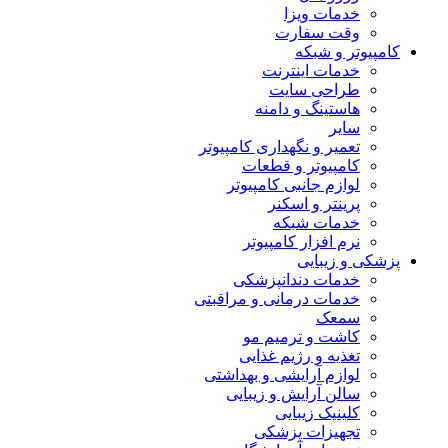
خدمات ویزا
وقت سفارت
کامپیوتر و شبکه
خدمات اینترنت
طراحی سایت
هاستینگ و دامنه
سایر
تعمیر و نگهداری کامپیوتر
کامپیوتر و قطعات
لوازم جانبی کامپیوتر
پرینتر و اسکنر
خدمات شبکه
نرم افزار کامپیوتر
پزشکی و زیبایی
خدمات دندانپزشکی
خدمات درمانی و مراقبتی
سمعک
کاشت و ترمیم مو
تغذیه و رژیم غذایی
لوازم آرایشی و بهداشتی
سالن آرایش و زیبایی
کلینیک زیبایی
تجهیزات پزشکی