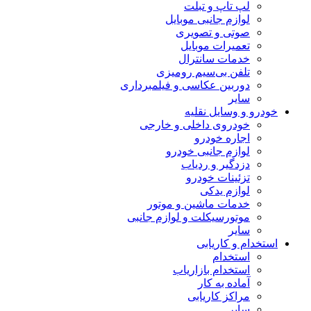
لپ تاپ و تبلت
لوازم جانبی موبایل
صوتی و تصویری
تعمیرات موبایل
خدمات سانترال
تلفن بی‌سیم رومیزی
دوربین عکاسی و فیلمبرداری
سایر
خودرو و وسایل نقلیه
خودروی داخلی و خارجی
اجاره خودرو
لوازم جانبی خودرو
دزدگیر و ردیاب
تزئینات خودرو
لوازم یدکی
خدمات ماشین و موتور
موتورسیکلت و لوازم جانبی
سایر
استخدام و کاریابی
استخدام
استخدام بازاریاب
آماده به کار
مراکز کاریابی
سایر