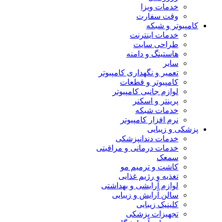
خدمات ویزا
وقت سفارت
کامپیوتر و شبکه
خدمات اینترنت
طراحی سایت
هاستینگ و دامنه
سایر
تعمیر و نگهداری کامپیوتر
کامپیوتر و قطعات
لوازم جانبی کامپیوتر
پرینتر و اسکنر
خدمات شبکه
نرم افزار کامپیوتر
پزشکی و زیبایی
خدمات دندانپزشکی
خدمات درمانی و مراقبتی
سمعک
کاشت و ترمیم مو
تغذیه و رژیم غذایی
لوازم آرایشی و بهداشتی
سالن آرایش و زیبایی
کلینیک زیبایی
تجهیزات پزشکی