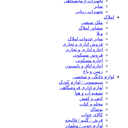
تجهیزات آزمایشگاهی
سایر
تجهیزات زیبایی
املاک
ملک صنعتی
مشاور املاک
ویلا
سایر خدمات املاک
فروش اداری و تجاری
اجاره اداری و تجاری
فروش مسکونی
اجاره مسکونی
اجاره اتاق و پانسیون
زمین و باغ
لوازم خانگی و شخصی
سیسمونی / لوازم کودک
لوازم اداری فروشگاهی
تصفیه آب و هوا
کیف و کفش
مجله و کتاب
پوشاک
کالای خواب
فرش / گلیم / قالیچه
لوازم چوبی / مبلمان