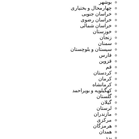
بوشهر
چهارمحال و بختیاری
خراسان جنوبی
خراسان رضوی
خراسان شمالی
خوزستان
زنجان
سمنان
سیستان و بلوچستان
فارس
قزوین
قم
کردستان
کرمان
کرمانشاه
کهگیلویه و بویراحمد
گلستان
گیلان
لرستان
مازندران
مرکزی
هرمزگان
همدان
یزد