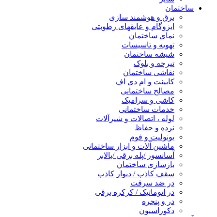
ساختمان
برق و هوشمند سازی
ایزوگام و عایقهای رطوبتی
نمای ساختمان
تهویه و تاسیسات
شیشه ساختمان
تیرچه و بلوک
نقاشی ساختمان
کابینت و ام دی اف
مصالح ساختمانی
کاشی و سرامیک
خدمات ساختمانی
لوله ، اتصالات و شیرآلات
نرده و حفاظ
یونولیت و فوم
ماشین آلات و ابزار ساختمانی
آسانسور /پله برقی /بالابر
بازسازی ساختمان
سقف کاذب / دیوار کاذب
در ضد سرقت
در اتوماتیک / کرکره برقی
در و پنجره
دکوراسیون