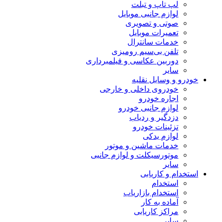
لپ تاپ و تبلت
لوازم جانبی موبایل
صوتی و تصویری
تعمیرات موبایل
خدمات سانترال
تلفن بی‌سیم رومیزی
دوربین عکاسی و فیلمبرداری
سایر
خودرو و وسایل نقلیه
خودروی داخلی و خارجی
اجاره خودرو
لوازم جانبی خودرو
دزدگیر و ردیاب
تزئینات خودرو
لوازم یدکی
خدمات ماشین و موتور
موتورسیکلت و لوازم جانبی
سایر
استخدام و کاریابی
استخدام
استخدام بازاریاب
آماده به کار
مراکز کاریابی
سایر