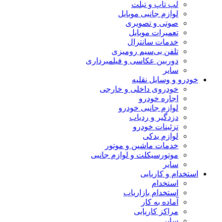
لپ تاپ و تبلت
لوازم جانبی موبایل
صوتی و تصویری
تعمیرات موبایل
خدمات سانترال
تلفن بی‌سیم رومیزی
دوربین عکاسی و فیلمبرداری
سایر
خودرو و وسایل نقلیه
خودروی داخلی و خارجی
اجاره خودرو
لوازم جانبی خودرو
دزدگیر و ردیاب
تزئینات خودرو
لوازم یدکی
خدمات ماشین و موتور
موتورسیکلت و لوازم جانبی
سایر
استخدام و کاریابی
استخدام
استخدام بازاریاب
آماده به کار
مراکز کاریابی
سایر