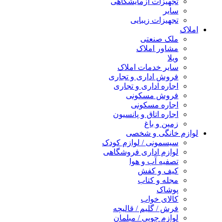
تجهیزات آزمایشگاهی
سایر
تجهیزات زیبایی
املاک
ملک صنعتی
مشاور املاک
ویلا
سایر خدمات املاک
فروش اداری و تجاری
اجاره اداری و تجاری
فروش مسکونی
اجاره مسکونی
اجاره اتاق و پانسیون
زمین و باغ
لوازم خانگی و شخصی
سیسمونی / لوازم کودک
لوازم اداری فروشگاهی
تصفیه آب و هوا
کیف و کفش
مجله و کتاب
پوشاک
کالای خواب
فرش / گلیم / قالیچه
لوازم چوبی / مبلمان