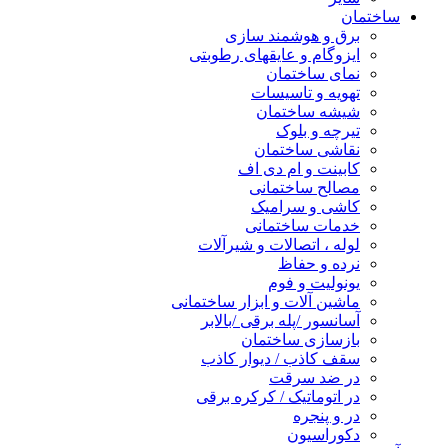
ساختمان
برق و هوشمند سازی
ایزوگام و عایقهای رطوبتی
نمای ساختمان
تهویه و تاسیسات
شیشه ساختمان
تیرچه و بلوک
نقاشی ساختمان
کابینت و ام دی اف
مصالح ساختمانی
کاشی و سرامیک
خدمات ساختمانی
لوله ، اتصالات و شیرآلات
نرده و حفاظ
یونولیت و فوم
ماشین آلات و ابزار ساختمانی
آسانسور /پله برقی /بالابر
بازسازی ساختمان
سقف کاذب / دیوار کاذب
در ضد سرقت
در اتوماتیک / کرکره برقی
در و پنجره
دکوراسیون