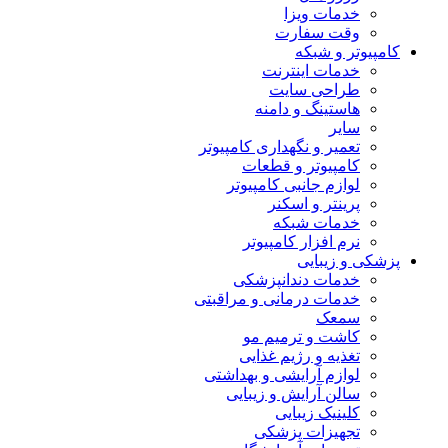
خدمات ویزا
وقت سفارت
کامپیوتر و شبکه
خدمات اینترنت
طراحی سایت
هاستینگ و دامنه
سایر
تعمیر و نگهداری کامپیوتر
کامپیوتر و قطعات
لوازم جانبی کامپیوتر
پرینتر و اسکنر
خدمات شبکه
نرم افزار کامپیوتر
پزشکی و زیبایی
خدمات دندانپزشکی
خدمات درمانی و مراقبتی
سمعک
کاشت و ترمیم مو
تغذیه و رژیم غذایی
لوازم آرایشی و بهداشتی
سالن آرایش و زیبایی
کلینیک زیبایی
تجهیزات پزشکی