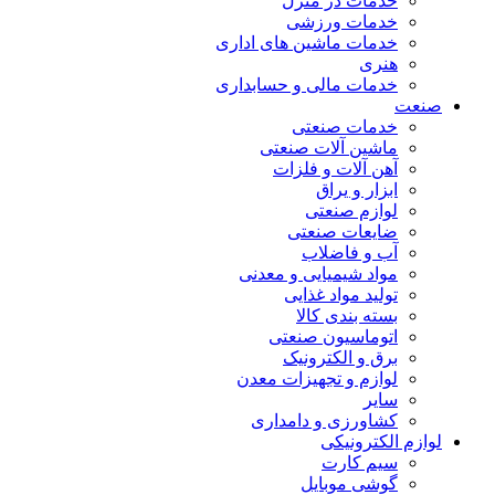
خدمات در منزل
خدمات ورزشی
خدمات ماشین های اداری
هنری
خدمات مالی و حسابداری
صنعت
خدمات صنعتی
ماشین آلات صنعتی
آهن آلات و فلزات
ابزار و یراق
لوازم صنعتی
ضایعات صنعتی
آب و فاضلاب
مواد شیمیایی و معدنی
تولید مواد غذایی
بسته بندی کالا
اتوماسیون صنعتی
برق و الکترونیک
لوازم و تجهیزات معدن
سایر
کشاورزی و دامداری
لوازم الکترونیکی
سیم کارت
گوشی موبایل