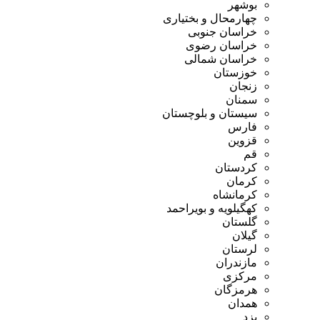
بوشهر
چهارمحال و بختیاری
خراسان جنوبی
خراسان رضوی
خراسان شمالی
خوزستان
زنجان
سمنان
سیستان و بلوچستان
فارس
قزوین
قم
کردستان
کرمان
کرمانشاه
کهگیلویه و بویراحمد
گلستان
گیلان
لرستان
مازندران
مرکزی
هرمزگان
همدان
یزد