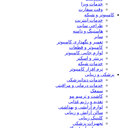
خدمات ویزا
وقت سفارت
کامپیوتر و شبکه
خدمات اینترنت
طراحی سایت
هاستینگ و دامنه
سایر
تعمیر و نگهداری کامپیوتر
کامپیوتر و قطعات
لوازم جانبی کامپیوتر
پرینتر و اسکنر
خدمات شبکه
نرم افزار کامپیوتر
پزشکی و زیبایی
خدمات دندانپزشکی
خدمات درمانی و مراقبتی
سمعک
کاشت و ترمیم مو
تغذیه و رژیم غذایی
لوازم آرایشی و بهداشتی
سالن آرایش و زیبایی
کلینیک زیبایی
تجهیزات پزشکی