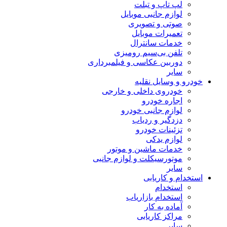
لپ تاپ و تبلت
لوازم جانبی موبایل
صوتی و تصویری
تعمیرات موبایل
خدمات سانترال
تلفن بی‌سیم رومیزی
دوربین عکاسی و فیلمبرداری
سایر
خودرو و وسایل نقلیه
خودروی داخلی و خارجی
اجاره خودرو
لوازم جانبی خودرو
دزدگیر و ردیاب
تزئینات خودرو
لوازم یدکی
خدمات ماشین و موتور
موتورسیکلت و لوازم جانبی
سایر
استخدام و کاریابی
استخدام
استخدام بازاریاب
آماده به کار
مراکز کاریابی
سایر