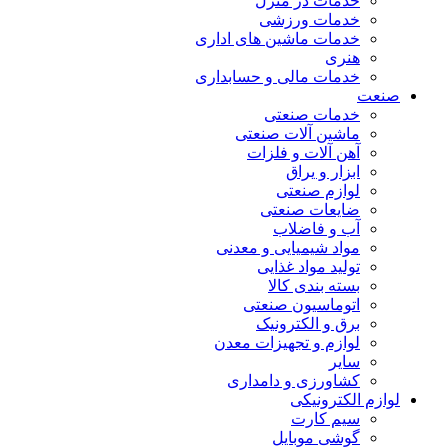
خدمات در منزل
خدمات ورزشی
خدمات ماشین های اداری
هنری
خدمات مالی و حسابداری
صنعت
خدمات صنعتی
ماشین آلات صنعتی
آهن آلات و فلزات
ابزار و یراق
لوازم صنعتی
ضایعات صنعتی
آب و فاضلاب
مواد شیمیایی و معدنی
تولید مواد غذایی
بسته بندی کالا
اتوماسیون صنعتی
برق و الکترونیک
لوازم و تجهیزات معدن
سایر
کشاورزی و دامداری
لوازم الکترونیکی
سیم کارت
گوشی موبایل