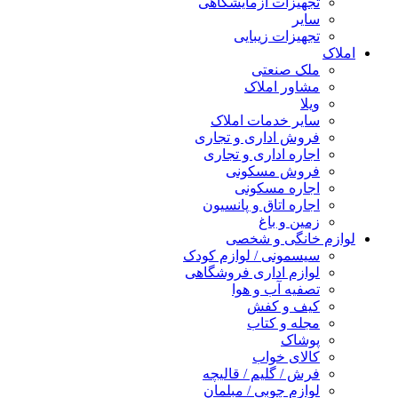
تجهیزات آزمایشگاهی
سایر
تجهیزات زیبایی
املاک
ملک صنعتی
مشاور املاک
ویلا
سایر خدمات املاک
فروش اداری و تجاری
اجاره اداری و تجاری
فروش مسکونی
اجاره مسکونی
اجاره اتاق و پانسیون
زمین و باغ
لوازم خانگی و شخصی
سیسمونی / لوازم کودک
لوازم اداری فروشگاهی
تصفیه آب و هوا
کیف و کفش
مجله و کتاب
پوشاک
کالای خواب
فرش / گلیم / قالیچه
لوازم چوبی / مبلمان