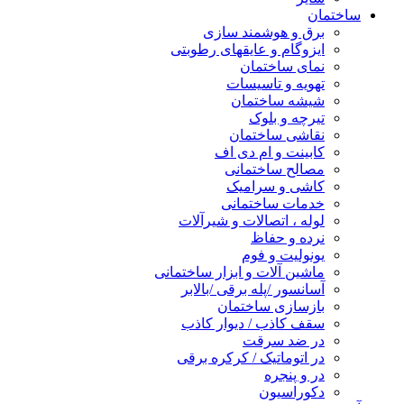
ساختمان
برق و هوشمند سازی
ایزوگام و عایقهای رطوبتی
نمای ساختمان
تهویه و تاسیسات
شیشه ساختمان
تیرچه و بلوک
نقاشی ساختمان
کابینت و ام دی اف
مصالح ساختمانی
کاشی و سرامیک
خدمات ساختمانی
لوله ، اتصالات و شیرآلات
نرده و حفاظ
یونولیت و فوم
ماشین آلات و ابزار ساختمانی
آسانسور /پله برقی /بالابر
بازسازی ساختمان
سقف کاذب / دیوار کاذب
در ضد سرقت
در اتوماتیک / کرکره برقی
در و پنجره
دکوراسیون