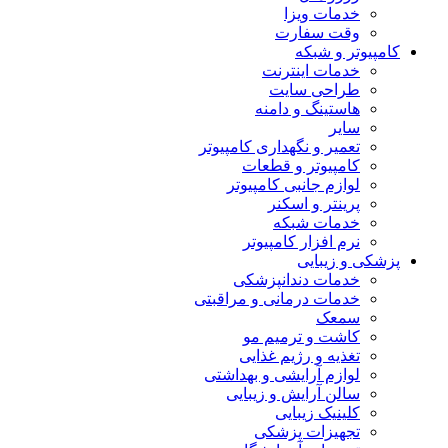
خدمات ویزا
وقت سفارت
کامپیوتر و شبکه
خدمات اینترنت
طراحی سایت
هاستینگ و دامنه
سایر
تعمیر و نگهداری کامپیوتر
کامپیوتر و قطعات
لوازم جانبی کامپیوتر
پرینتر و اسکنر
خدمات شبکه
نرم افزار کامپیوتر
پزشکی و زیبایی
خدمات دندانپزشکی
خدمات درمانی و مراقبتی
سمعک
کاشت و ترمیم مو
تغذیه و رژیم غذایی
لوازم آرایشی و بهداشتی
سالن آرایش و زیبایی
کلینیک زیبایی
تجهیزات پزشکی