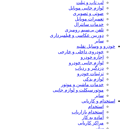
لپ تاپ و تبلت
لوازم جانبی موبایل
صوتی و تصویری
تعمیرات موبایل
خدمات سانترال
تلفن بی‌سیم رومیزی
دوربین عکاسی و فیلمبرداری
سایر
خودرو و وسایل نقلیه
خودروی داخلی و خارجی
اجاره خودرو
لوازم جانبی خودرو
دزدگیر و ردیاب
تزئینات خودرو
لوازم یدکی
خدمات ماشین و موتور
موتورسیکلت و لوازم جانبی
سایر
استخدام و کاریابی
استخدام
استخدام بازاریاب
آماده به کار
مراکز کاریابی
سایر