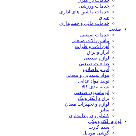
خدمات در منزل
خدمات ورزشی
خدمات ماشین های اداری
هنری
خدمات مالی و حسابداری
صنعت
خدمات صنعتی
ماشین آلات صنعتی
آهن آلات و فلزات
ابزار و یراق
لوازم صنعتی
ضایعات صنعتی
آب و فاضلاب
مواد شیمیایی و معدنی
تولید مواد غذایی
بسته بندی کالا
اتوماسیون صنعتی
برق و الکترونیک
لوازم و تجهیزات معدن
سایر
کشاورزی و دامداری
لوازم الکترونیکی
سیم کارت
گوشی موبایل