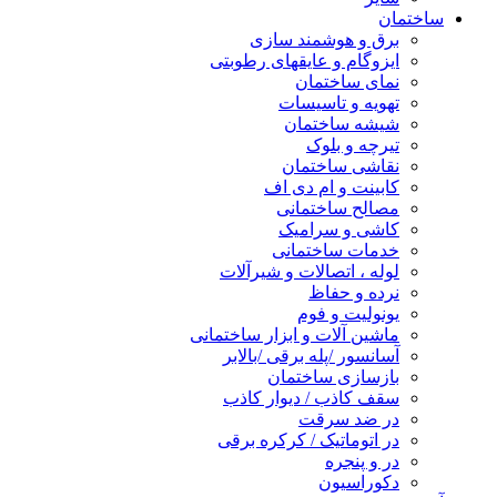
ساختمان
برق و هوشمند سازی
ایزوگام و عایقهای رطوبتی
نمای ساختمان
تهویه و تاسیسات
شیشه ساختمان
تیرچه و بلوک
نقاشی ساختمان
کابینت و ام دی اف
مصالح ساختمانی
کاشی و سرامیک
خدمات ساختمانی
لوله ، اتصالات و شیرآلات
نرده و حفاظ
یونولیت و فوم
ماشین آلات و ابزار ساختمانی
آسانسور /پله برقی /بالابر
بازسازی ساختمان
سقف کاذب / دیوار کاذب
در ضد سرقت
در اتوماتیک / کرکره برقی
در و پنجره
دکوراسیون