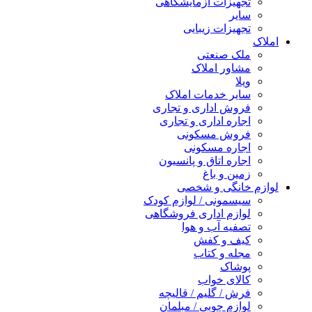
تجهیزات آزمایشگاهی
سایر
تجهیزات زیبایی
املاک
ملک صنعتی
مشاور املاک
ویلا
سایر خدمات املاک
فروش اداری و تجاری
اجاره اداری و تجاری
فروش مسکونی
اجاره مسکونی
اجاره اتاق و پانسیون
زمین و باغ
لوازم خانگی و شخصی
سیسمونی / لوازم کودک
لوازم اداری فروشگاهی
تصفیه آب و هوا
کیف و کفش
مجله و کتاب
پوشاک
کالای خواب
فرش / گلیم / قالیچه
لوازم چوبی / مبلمان