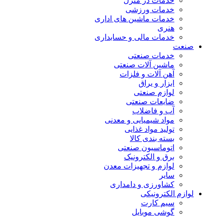
خدمات در منزل
خدمات ورزشی
خدمات ماشین های اداری
هنری
خدمات مالی و حسابداری
صنعت
خدمات صنعتی
ماشین آلات صنعتی
آهن آلات و فلزات
ابزار و یراق
لوازم صنعتی
ضایعات صنعتی
آب و فاضلاب
مواد شیمیایی و معدنی
تولید مواد غذایی
بسته بندی کالا
اتوماسیون صنعتی
برق و الکترونیک
لوازم و تجهیزات معدن
سایر
کشاورزی و دامداری
لوازم الکترونیکی
سیم کارت
گوشی موبایل