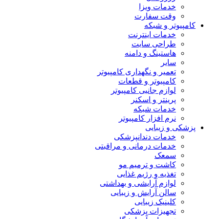
خدمات ویزا
وقت سفارت
کامپیوتر و شبکه
خدمات اینترنت
طراحی سایت
هاستینگ و دامنه
سایر
تعمیر و نگهداری کامپیوتر
کامپیوتر و قطعات
لوازم جانبی کامپیوتر
پرینتر و اسکنر
خدمات شبکه
نرم افزار کامپیوتر
پزشکی و زیبایی
خدمات دندانپزشکی
خدمات درمانی و مراقبتی
سمعک
کاشت و ترمیم مو
تغذیه و رژیم غذایی
لوازم آرایشی و بهداشتی
سالن آرایش و زیبایی
کلینیک زیبایی
تجهیزات پزشکی