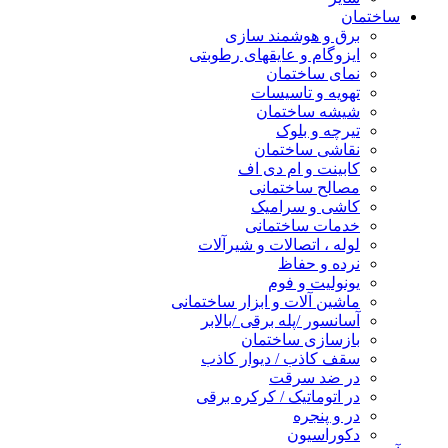
ساختمان
برق و هوشمند سازی
ایزوگام و عایقهای رطوبتی
نمای ساختمان
تهویه و تاسیسات
شیشه ساختمان
تیرچه و بلوک
نقاشی ساختمان
کابینت و ام دی اف
مصالح ساختمانی
کاشی و سرامیک
خدمات ساختمانی
لوله ، اتصالات و شیرآلات
نرده و حفاظ
یونولیت و فوم
ماشین آلات و ابزار ساختمانی
آسانسور /پله برقی /بالابر
بازسازی ساختمان
سقف کاذب / دیوار کاذب
در ضد سرقت
در اتوماتیک / کرکره برقی
در و پنجره
دکوراسیون