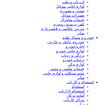
لپ تاپ و تبلت
لوازم جانبی موبایل
صوتی و تصویری
تعمیرات موبایل
خدمات سانترال
تلفن بی‌سیم رومیزی
دوربین عکاسی و فیلمبرداری
سایر
خودرو و وسایل نقلیه
خودروی داخلی و خارجی
اجاره خودرو
لوازم جانبی خودرو
دزدگیر و ردیاب
تزئینات خودرو
لوازم یدکی
خدمات ماشین و موتور
موتورسیکلت و لوازم جانبی
سایر
استخدام و کاریابی
استخدام
استخدام بازاریاب
آماده به کار
مراکز کاریابی
سایر