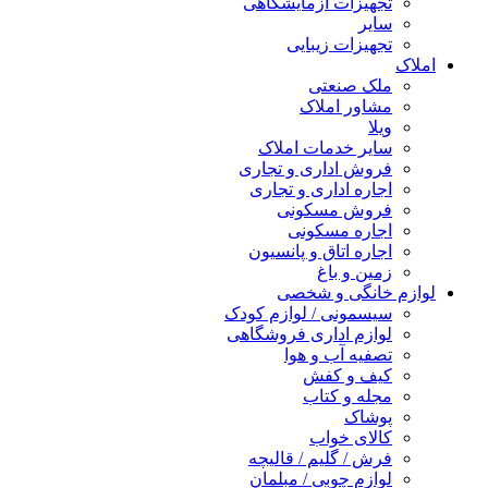
تجهیزات آزمایشگاهی
سایر
تجهیزات زیبایی
املاک
ملک صنعتی
مشاور املاک
ویلا
سایر خدمات املاک
فروش اداری و تجاری
اجاره اداری و تجاری
فروش مسکونی
اجاره مسکونی
اجاره اتاق و پانسیون
زمین و باغ
لوازم خانگی و شخصی
سیسمونی / لوازم کودک
لوازم اداری فروشگاهی
تصفیه آب و هوا
کیف و کفش
مجله و کتاب
پوشاک
کالای خواب
فرش / گلیم / قالیچه
لوازم چوبی / مبلمان