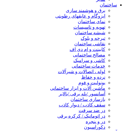
ساختمان
برق و هوشمند سازی
ایزوگام و عایقهای رطوبتی
نمای ساختمان
تهویه و تاسیسات
شیشه ساختمان
تیرچه و بلوک
نقاشی ساختمان
کابینت و ام دی اف
مصالح ساختمانی
کاشی و سرامیک
خدمات ساختمانی
لوله ، اتصالات و شیرآلات
نرده و حفاظ
یونولیت و فوم
ماشین آلات و ابزار ساختمانی
آسانسور /پله برقی /بالابر
بازسازی ساختمان
سقف کاذب / دیوار کاذب
در ضد سرقت
در اتوماتیک / کرکره برقی
در و پنجره
دکوراسیون