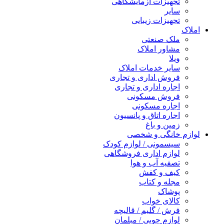
تجهیزات آزمایشگاهی
سایر
تجهیزات زیبایی
املاک
ملک صنعتی
مشاور املاک
ویلا
سایر خدمات املاک
فروش اداری و تجاری
اجاره اداری و تجاری
فروش مسکونی
اجاره مسکونی
اجاره اتاق و پانسیون
زمین و باغ
لوازم خانگی و شخصی
سیسمونی / لوازم کودک
لوازم اداری فروشگاهی
تصفیه آب و هوا
کیف و کفش
مجله و کتاب
پوشاک
کالای خواب
فرش / گلیم / قالیچه
لوازم چوبی / مبلمان