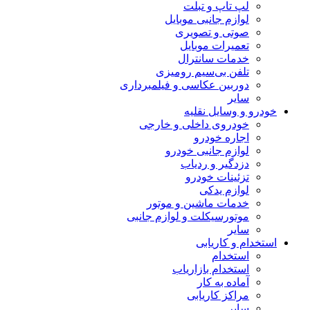
لپ تاپ و تبلت
لوازم جانبی موبایل
صوتی و تصویری
تعمیرات موبایل
خدمات سانترال
تلفن بی‌سیم رومیزی
دوربین عکاسی و فیلمبرداری
سایر
خودرو و وسایل نقلیه
خودروی داخلی و خارجی
اجاره خودرو
لوازم جانبی خودرو
دزدگیر و ردیاب
تزئینات خودرو
لوازم یدکی
خدمات ماشین و موتور
موتورسیکلت و لوازم جانبی
سایر
استخدام و کاریابی
استخدام
استخدام بازاریاب
آماده به کار
مراکز کاریابی
سایر