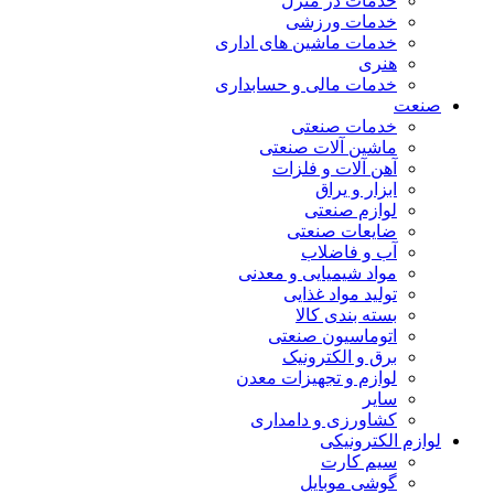
خدمات در منزل
خدمات ورزشی
خدمات ماشین های اداری
هنری
خدمات مالی و حسابداری
صنعت
خدمات صنعتی
ماشین آلات صنعتی
آهن آلات و فلزات
ابزار و یراق
لوازم صنعتی
ضایعات صنعتی
آب و فاضلاب
مواد شیمیایی و معدنی
تولید مواد غذایی
بسته بندی کالا
اتوماسیون صنعتی
برق و الکترونیک
لوازم و تجهیزات معدن
سایر
کشاورزی و دامداری
لوازم الکترونیکی
سیم کارت
گوشی موبایل