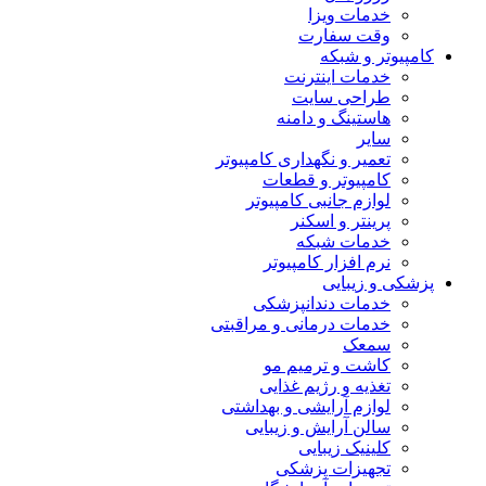
خدمات ویزا
وقت سفارت
کامپیوتر و شبکه
خدمات اینترنت
طراحی سایت
هاستینگ و دامنه
سایر
تعمیر و نگهداری کامپیوتر
کامپیوتر و قطعات
لوازم جانبی کامپیوتر
پرینتر و اسکنر
خدمات شبکه
نرم افزار کامپیوتر
پزشکی و زیبایی
خدمات دندانپزشکی
خدمات درمانی و مراقبتی
سمعک
کاشت و ترمیم مو
تغذیه و رژیم غذایی
لوازم آرایشی و بهداشتی
سالن آرایش و زیبایی
کلینیک زیبایی
تجهیزات پزشکی