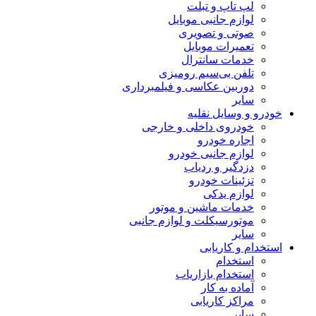
لپ تاپ و تبلت
لوازم جانبی موبایل
صوتی و تصویری
تعمیرات موبایل
خدمات سانترال
تلفن بی‌سیم رومیزی
دوربین عکاسی و فیلمبرداری
سایر
خودرو و وسایل نقلیه
خودروی داخلی و خارجی
اجاره خودرو
لوازم جانبی خودرو
دزدگیر و ردیاب
تزئینات خودرو
لوازم یدکی
خدمات ماشین و موتور
موتورسیکلت و لوازم جانبی
سایر
استخدام و کاریابی
استخدام
استخدام بازاریاب
آماده به کار
مراکز کاریابی
سایر