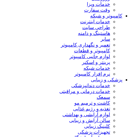
خدمات ویزا
وقت سفارت
کامپیوتر و شبکه
خدمات اینترنت
طراحی سایت
هاستینگ و دامنه
سایر
تعمیر و نگهداری کامپیوتر
کامپیوتر و قطعات
لوازم جانبی کامپیوتر
پرینتر و اسکنر
خدمات شبکه
نرم افزار کامپیوتر
پزشکی و زیبایی
خدمات دندانپزشکی
خدمات درمانی و مراقبتی
سمعک
کاشت و ترمیم مو
تغذیه و رژیم غذایی
لوازم آرایشی و بهداشتی
سالن آرایش و زیبایی
کلینیک زیبایی
تجهیزات پزشکی