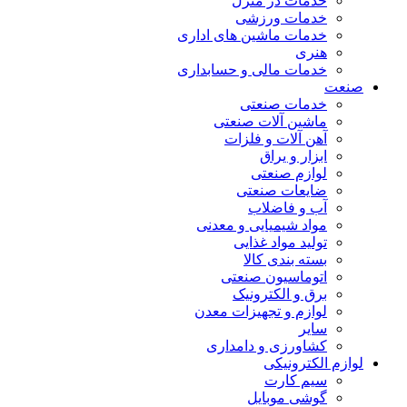
خدمات در منزل
خدمات ورزشی
خدمات ماشین های اداری
هنری
خدمات مالی و حسابداری
صنعت
خدمات صنعتی
ماشین آلات صنعتی
آهن آلات و فلزات
ابزار و یراق
لوازم صنعتی
ضایعات صنعتی
آب و فاضلاب
مواد شیمیایی و معدنی
تولید مواد غذایی
بسته بندی کالا
اتوماسیون صنعتی
برق و الکترونیک
لوازم و تجهیزات معدن
سایر
کشاورزی و دامداری
لوازم الکترونیکی
سیم کارت
گوشی موبایل