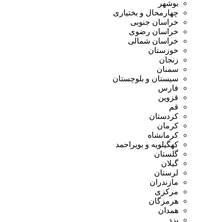
بوشهر
چهارمحال و بختیاری
خراسان جنوبی
خراسان رضوی
خراسان شمالی
خوزستان
زنجان
سمنان
سیستان و بلوچستان
فارس
قزوین
قم
کردستان
کرمان
کرمانشاه
کهگیلویه و بویراحمد
گلستان
گیلان
لرستان
مازندران
مرکزی
هرمزگان
همدان
یزد