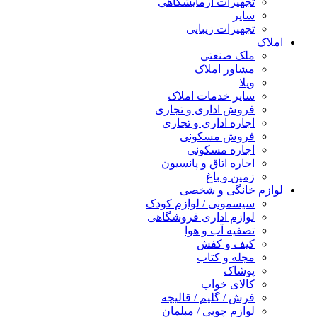
تجهیزات آزمایشگاهی
سایر
تجهیزات زیبایی
املاک
ملک صنعتی
مشاور املاک
ویلا
سایر خدمات املاک
فروش اداری و تجاری
اجاره اداری و تجاری
فروش مسکونی
اجاره مسکونی
اجاره اتاق و پانسیون
زمین و باغ
لوازم خانگی و شخصی
سیسمونی / لوازم کودک
لوازم اداری فروشگاهی
تصفیه آب و هوا
کیف و کفش
مجله و کتاب
پوشاک
کالای خواب
فرش / گلیم / قالیچه
لوازم چوبی / مبلمان