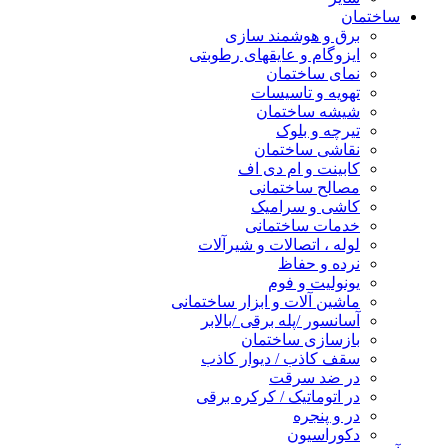
ساختمان
برق و هوشمند سازی
ایزوگام و عایقهای رطوبتی
نمای ساختمان
تهویه و تاسیسات
شیشه ساختمان
تیرچه و بلوک
نقاشی ساختمان
کابینت و ام دی اف
مصالح ساختمانی
کاشی و سرامیک
خدمات ساختمانی
لوله ، اتصالات و شیرآلات
نرده و حفاظ
یونولیت و فوم
ماشین آلات و ابزار ساختمانی
آسانسور /پله برقی /بالابر
بازسازی ساختمان
سقف کاذب / دیوار کاذب
در ضد سرقت
در اتوماتیک / کرکره برقی
در و پنجره
دکوراسیون