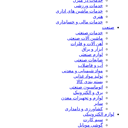
خدمات در منزل
خدمات ورزشی
خدمات ماشین های اداری
هنری
خدمات مالی و حسابداری
صنعت
خدمات صنعتی
ماشین آلات صنعتی
آهن آلات و فلزات
ابزار و یراق
لوازم صنعتی
ضایعات صنعتی
آب و فاضلاب
مواد شیمیایی و معدنی
تولید مواد غذایی
بسته بندی کالا
اتوماسیون صنعتی
برق و الکترونیک
لوازم و تجهیزات معدن
سایر
کشاورزی و دامداری
لوازم الکترونیکی
سیم کارت
گوشی موبایل