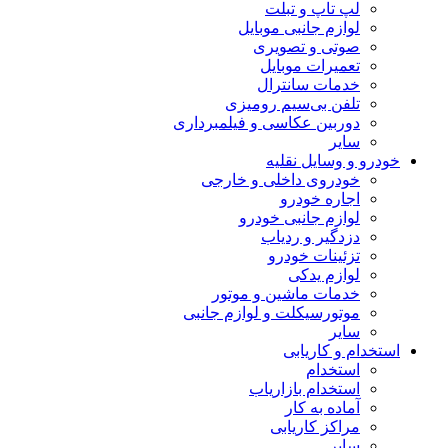
لپ تاپ و تبلت
لوازم جانبی موبایل
صوتی و تصویری
تعمیرات موبایل
خدمات سانترال
تلفن بی‌سیم رومیزی
دوربین عکاسی و فیلمبرداری
سایر
خودرو و وسایل نقلیه
خودروی داخلی و خارجی
اجاره خودرو
لوازم جانبی خودرو
دزدگیر و ردیاب
تزئینات خودرو
لوازم یدکی
خدمات ماشین و موتور
موتورسیکلت و لوازم جانبی
سایر
استخدام و کاریابی
استخدام
استخدام بازاریاب
آماده به کار
مراکز کاریابی
سایر