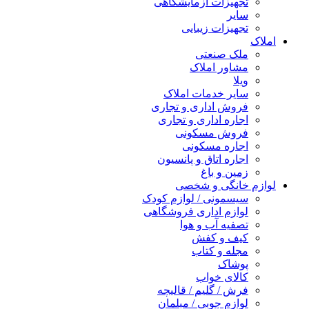
تجهیزات آزمایشگاهی
سایر
تجهیزات زیبایی
املاک
ملک صنعتی
مشاور املاک
ویلا
سایر خدمات املاک
فروش اداری و تجاری
اجاره اداری و تجاری
فروش مسکونی
اجاره مسکونی
اجاره اتاق و پانسیون
زمین و باغ
لوازم خانگی و شخصی
سیسمونی / لوازم کودک
لوازم اداری فروشگاهی
تصفیه آب و هوا
کیف و کفش
مجله و کتاب
پوشاک
کالای خواب
فرش / گلیم / قالیچه
لوازم چوبی / مبلمان