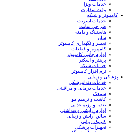
خدمات ویزا
وقت سفارت
کامپیوتر و شبکه
خدمات اینترنت
طراحی سایت
هاستینگ و دامنه
سایر
تعمیر و نگهداری کامپیوتر
کامپیوتر و قطعات
لوازم جانبی کامپیوتر
پرینتر و اسکنر
خدمات شبکه
نرم افزار کامپیوتر
پزشکی و زیبایی
خدمات دندانپزشکی
خدمات درمانی و مراقبتی
سمعک
کاشت و ترمیم مو
تغذیه و رژیم غذایی
لوازم آرایشی و بهداشتی
سالن آرایش و زیبایی
کلینیک زیبایی
تجهیزات پزشکی