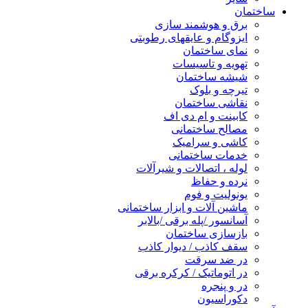
ساختمان
برق و هوشمند سازی
ایزوگام و عایقهای رطوبتی
نمای ساختمان
تهویه و تاسیسات
شیشه ساختمان
تیرچه و بلوک
نقاشی ساختمان
کابینت و ام دی اف
مصالح ساختمانی
کاشی و سرامیک
خدمات ساختمانی
لوله ، اتصالات و شیرآلات
نرده و حفاظ
یونولیت و فوم
ماشین آلات و ابزار ساختمانی
آسانسور /پله برقی /بالابر
بازسازی ساختمان
سقف کاذب / دیوار کاذب
در ضد سرقت
در اتوماتیک / کرکره برقی
در و پنجره
دکوراسیون