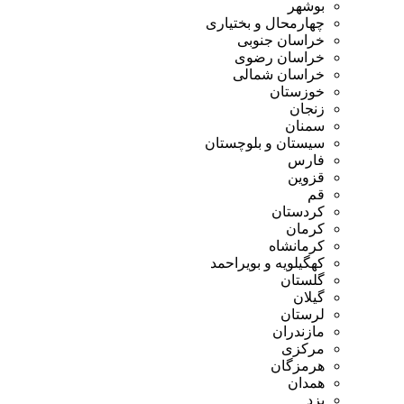
بوشهر
چهارمحال و بختیاری
خراسان جنوبی
خراسان رضوی
خراسان شمالی
خوزستان
زنجان
سمنان
سیستان و بلوچستان
فارس
قزوین
قم
کردستان
کرمان
کرمانشاه
کهگیلویه و بویراحمد
گلستان
گیلان
لرستان
مازندران
مرکزی
هرمزگان
همدان
یزد