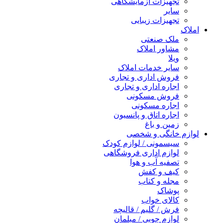
تجهیزات آزمایشگاهی
سایر
تجهیزات زیبایی
املاک
ملک صنعتی
مشاور املاک
ویلا
سایر خدمات املاک
فروش اداری و تجاری
اجاره اداری و تجاری
فروش مسکونی
اجاره مسکونی
اجاره اتاق و پانسیون
زمین و باغ
لوازم خانگی و شخصی
سیسمونی / لوازم کودک
لوازم اداری فروشگاهی
تصفیه آب و هوا
کیف و کفش
مجله و کتاب
پوشاک
کالای خواب
فرش / گلیم / قالیچه
لوازم چوبی / مبلمان