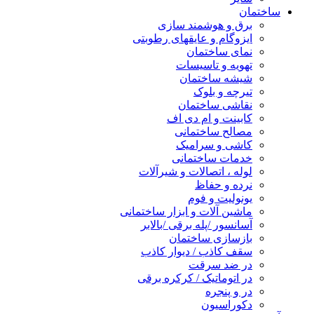
ساختمان
برق و هوشمند سازی
ایزوگام و عایقهای رطوبتی
نمای ساختمان
تهویه و تاسیسات
شیشه ساختمان
تیرچه و بلوک
نقاشی ساختمان
کابینت و ام دی اف
مصالح ساختمانی
کاشی و سرامیک
خدمات ساختمانی
لوله ، اتصالات و شیرآلات
نرده و حفاظ
یونولیت و فوم
ماشین آلات و ابزار ساختمانی
آسانسور /پله برقی /بالابر
بازسازی ساختمان
سقف کاذب / دیوار کاذب
در ضد سرقت
در اتوماتیک / کرکره برقی
در و پنجره
دکوراسیون