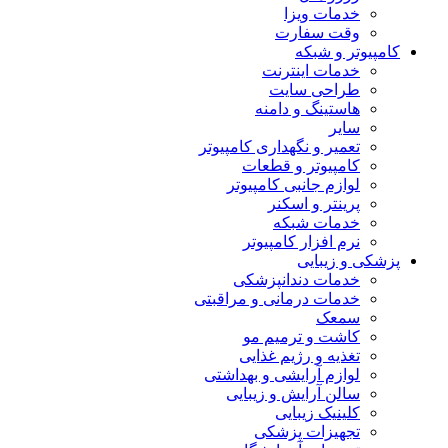
خدمات ویزا
وقت سفارت
کامپیوتر و شبکه
خدمات اینترنت
طراحی سایت
هاستینگ و دامنه
سایر
تعمیر و نگهداری کامپیوتر
کامپیوتر و قطعات
لوازم جانبی کامپیوتر
پرینتر و اسکنر
خدمات شبکه
نرم افزار کامپیوتر
پزشکی و زیبایی
خدمات دندانپزشکی
خدمات درمانی و مراقبتی
سمعک
کاشت و ترمیم مو
تغذیه و رژیم غذایی
لوازم آرایشی و بهداشتی
سالن آرایش و زیبایی
کلینیک زیبایی
تجهیزات پزشکی