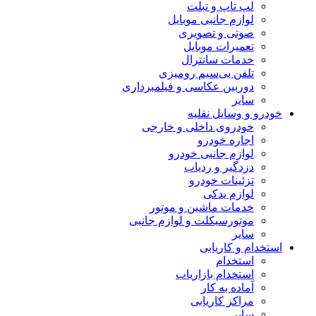
لپ تاپ و تبلت
لوازم جانبی موبایل
صوتی و تصویری
تعمیرات موبایل
خدمات سانترال
تلفن بی‌سیم رومیزی
دوربین عکاسی و فیلمبرداری
سایر
خودرو و وسایل نقلیه
خودروی داخلی و خارجی
اجاره خودرو
لوازم جانبی خودرو
دزدگیر و ردیاب
تزئینات خودرو
لوازم یدکی
خدمات ماشین و موتور
موتورسیکلت و لوازم جانبی
سایر
استخدام و کاریابی
استخدام
استخدام بازاریاب
آماده به کار
مراکز کاریابی
سایر