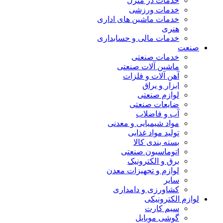
خدمات در منزل
خدمات ورزشی
خدمات ماشین های اداری
هنری
خدمات مالی و حسابداری
صنعت
خدمات صنعتی
ماشین آلات صنعتی
آهن آلات و فلزات
ابزار و یراق
لوازم صنعتی
ضایعات صنعتی
آب و فاضلاب
مواد شیمیایی و معدنی
تولید مواد غذایی
بسته بندی کالا
اتوماسیون صنعتی
برق و الکترونیک
لوازم و تجهیزات معدن
سایر
کشاورزی و دامداری
لوازم الکترونیکی
سیم کارت
گوشی موبایل