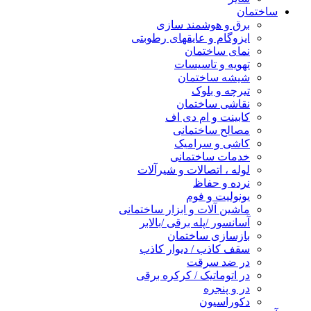
ساختمان
برق و هوشمند سازی
ایزوگام و عایقهای رطوبتی
نمای ساختمان
تهویه و تاسیسات
شیشه ساختمان
تیرچه و بلوک
نقاشی ساختمان
کابینت و ام دی اف
مصالح ساختمانی
کاشی و سرامیک
خدمات ساختمانی
لوله ، اتصالات و شیرآلات
نرده و حفاظ
یونولیت و فوم
ماشین آلات و ابزار ساختمانی
آسانسور /پله برقی /بالابر
بازسازی ساختمان
سقف کاذب / دیوار کاذب
در ضد سرقت
در اتوماتیک / کرکره برقی
در و پنجره
دکوراسیون