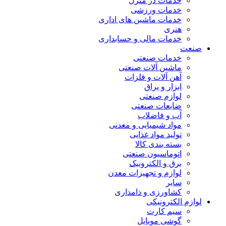
خدمات در منزل
خدمات ورزشی
خدمات ماشین های اداری
هنری
خدمات مالی و حسابداری
صنعت
خدمات صنعتی
ماشین آلات صنعتی
آهن آلات و فلزات
ابزار و یراق
لوازم صنعتی
ضایعات صنعتی
آب و فاضلاب
مواد شیمیایی و معدنی
تولید مواد غذایی
بسته بندی کالا
اتوماسیون صنعتی
برق و الکترونیک
لوازم و تجهیزات معدن
سایر
کشاورزی و دامداری
لوازم الکترونیکی
سیم کارت
گوشی موبایل