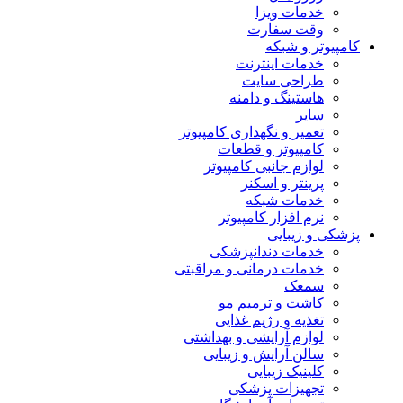
خدمات ویزا
وقت سفارت
کامپیوتر و شبکه
خدمات اینترنت
طراحی سایت
هاستینگ و دامنه
سایر
تعمیر و نگهداری کامپیوتر
کامپیوتر و قطعات
لوازم جانبی کامپیوتر
پرینتر و اسکنر
خدمات شبکه
نرم افزار کامپیوتر
پزشکی و زیبایی
خدمات دندانپزشکی
خدمات درمانی و مراقبتی
سمعک
کاشت و ترمیم مو
تغذیه و رژیم غذایی
لوازم آرایشی و بهداشتی
سالن آرایش و زیبایی
کلینیک زیبایی
تجهیزات پزشکی