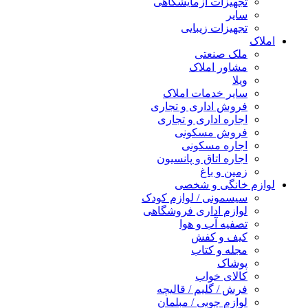
تجهیزات آزمایشگاهی
سایر
تجهیزات زیبایی
املاک
ملک صنعتی
مشاور املاک
ویلا
سایر خدمات املاک
فروش اداری و تجاری
اجاره اداری و تجاری
فروش مسکونی
اجاره مسکونی
اجاره اتاق و پانسیون
زمین و باغ
لوازم خانگی و شخصی
سیسمونی / لوازم کودک
لوازم اداری فروشگاهی
تصفیه آب و هوا
کیف و کفش
مجله و کتاب
پوشاک
کالای خواب
فرش / گلیم / قالیچه
لوازم چوبی / مبلمان