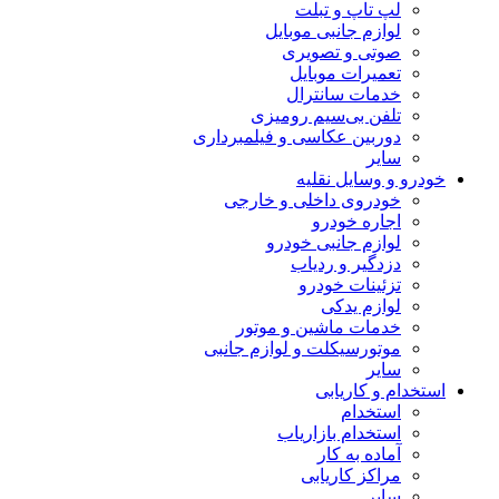
لپ تاپ و تبلت
لوازم جانبی موبایل
صوتی و تصویری
تعمیرات موبایل
خدمات سانترال
تلفن بی‌سیم رومیزی
دوربین عکاسی و فیلمبرداری
سایر
خودرو و وسایل نقلیه
خودروی داخلی و خارجی
اجاره خودرو
لوازم جانبی خودرو
دزدگیر و ردیاب
تزئینات خودرو
لوازم یدکی
خدمات ماشین و موتور
موتورسیکلت و لوازم جانبی
سایر
استخدام و کاریابی
استخدام
استخدام بازاریاب
آماده به کار
مراکز کاریابی
سایر