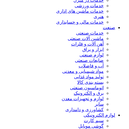
خدمات در منزل
خدمات ورزشی
خدمات ماشین های اداری
هنری
خدمات مالی و حسابداری
صنعت
خدمات صنعتی
ماشین آلات صنعتی
آهن آلات و فلزات
ابزار و یراق
لوازم صنعتی
ضایعات صنعتی
آب و فاضلاب
مواد شیمیایی و معدنی
تولید مواد غذایی
بسته بندی کالا
اتوماسیون صنعتی
برق و الکترونیک
لوازم و تجهیزات معدن
سایر
کشاورزی و دامداری
لوازم الکترونیکی
سیم کارت
گوشی موبایل