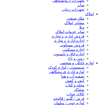
تجهیزات آزمایشگاهی
سایر
تجهیزات زیبایی
املاک
ملک صنعتی
مشاور املاک
ویلا
سایر خدمات املاک
فروش اداری و تجاری
اجاره اداری و تجاری
فروش مسکونی
اجاره مسکونی
اجاره اتاق و پانسیون
زمین و باغ
لوازم خانگی و شخصی
سیسمونی / لوازم کودک
لوازم اداری فروشگاهی
تصفیه آب و هوا
کیف و کفش
مجله و کتاب
پوشاک
کالای خواب
فرش / گلیم / قالیچه
لوازم چوبی / مبلمان