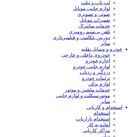
لپ تاپ و تبلت
لوازم جانبی موبایل
صوتی و تصویری
تعمیرات موبایل
خدمات سانترال
تلفن بی‌سیم رومیزی
دوربین عکاسی و فیلمبرداری
سایر
خودرو و وسایل نقلیه
خودروی داخلی و خارجی
اجاره خودرو
لوازم جانبی خودرو
دزدگیر و ردیاب
تزئینات خودرو
لوازم یدکی
خدمات ماشین و موتور
موتورسیکلت و لوازم جانبی
سایر
استخدام و کاریابی
استخدام
استخدام بازاریاب
آماده به کار
مراکز کاریابی
سایر