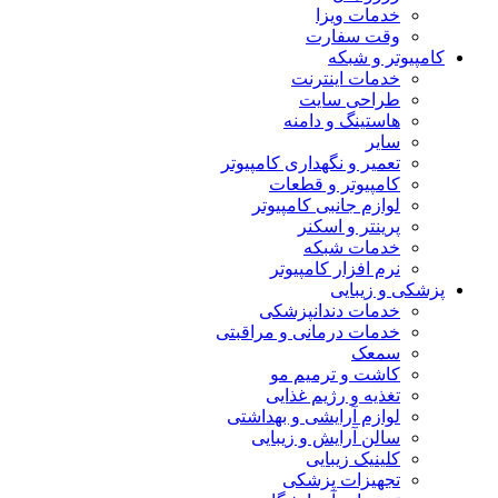
خدمات ویزا
وقت سفارت
کامپیوتر و شبکه
خدمات اینترنت
طراحی سایت
هاستینگ و دامنه
سایر
تعمیر و نگهداری کامپیوتر
کامپیوتر و قطعات
لوازم جانبی کامپیوتر
پرینتر و اسکنر
خدمات شبکه
نرم افزار کامپیوتر
پزشکی و زیبایی
خدمات دندانپزشکی
خدمات درمانی و مراقبتی
سمعک
کاشت و ترمیم مو
تغذیه و رژیم غذایی
لوازم آرایشی و بهداشتی
سالن آرایش و زیبایی
کلینیک زیبایی
تجهیزات پزشکی