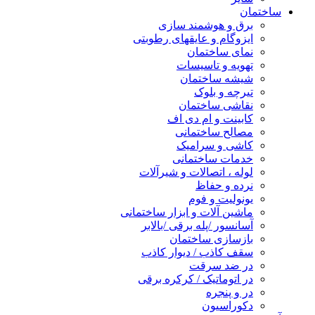
ساختمان
برق و هوشمند سازی
ایزوگام و عایقهای رطوبتی
نمای ساختمان
تهویه و تاسیسات
شیشه ساختمان
تیرچه و بلوک
نقاشی ساختمان
کابینت و ام دی اف
مصالح ساختمانی
کاشی و سرامیک
خدمات ساختمانی
لوله ، اتصالات و شیرآلات
نرده و حفاظ
یونولیت و فوم
ماشین آلات و ابزار ساختمانی
آسانسور /پله برقی /بالابر
بازسازی ساختمان
سقف کاذب / دیوار کاذب
در ضد سرقت
در اتوماتیک / کرکره برقی
در و پنجره
دکوراسیون