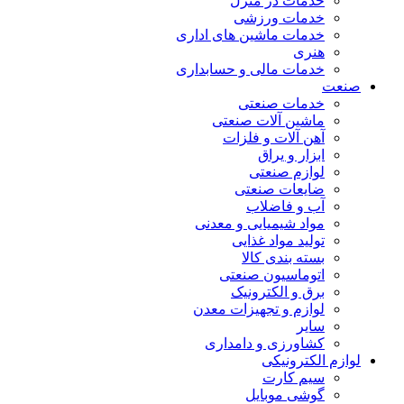
خدمات در منزل
خدمات ورزشی
خدمات ماشین های اداری
هنری
خدمات مالی و حسابداری
صنعت
خدمات صنعتی
ماشین آلات صنعتی
آهن آلات و فلزات
ابزار و یراق
لوازم صنعتی
ضایعات صنعتی
آب و فاضلاب
مواد شیمیایی و معدنی
تولید مواد غذایی
بسته بندی کالا
اتوماسیون صنعتی
برق و الکترونیک
لوازم و تجهیزات معدن
سایر
کشاورزی و دامداری
لوازم الکترونیکی
سیم کارت
گوشی موبایل