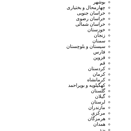
بوشهر
چهارمحال و بختیاری
خراسان جنوبی
خراسان رضوی
خراسان شمالی
خوزستان
زنجان
سمنان
سیستان و بلوچستان
فارس
قزوین
قم
کردستان
کرمان
کرمانشاه
کهگیلویه و بویراحمد
گلستان
گیلان
لرستان
مازندران
مرکزی
هرمزگان
همدان
یزد