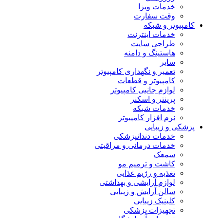
خدمات ویزا
وقت سفارت
کامپیوتر و شبکه
خدمات اینترنت
طراحی سایت
هاستینگ و دامنه
سایر
تعمیر و نگهداری کامپیوتر
کامپیوتر و قطعات
لوازم جانبی کامپیوتر
پرینتر و اسکنر
خدمات شبکه
نرم افزار کامپیوتر
پزشکی و زیبایی
خدمات دندانپزشکی
خدمات درمانی و مراقبتی
سمعک
کاشت و ترمیم مو
تغذیه و رژیم غذایی
لوازم آرایشی و بهداشتی
سالن آرایش و زیبایی
کلینیک زیبایی
تجهیزات پزشکی