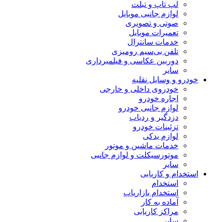
لپ تاپ و تبلت
لوازم جانبی موبایل
صوتی و تصویری
تعمیرات موبایل
خدمات سانترال
تلفن بی‌سیم رومیزی
دوربین عکاسی و فیلمبرداری
سایر
خودرو و وسایل نقلیه
خودروی داخلی و خارجی
اجاره خودرو
لوازم جانبی خودرو
دزدگیر و ردیاب
تزئینات خودرو
لوازم یدکی
خدمات ماشین و موتور
موتورسیکلت و لوازم جانبی
سایر
استخدام و کاریابی
استخدام
استخدام بازاریاب
آماده به کار
مراکز کاریابی
سایر