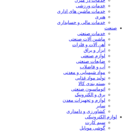
خدمات در منزل
خدمات ورزشی
خدمات ماشین های اداری
هنری
خدمات مالی و حسابداری
صنعت
خدمات صنعتی
ماشین آلات صنعتی
آهن آلات و فلزات
ابزار و یراق
لوازم صنعتی
ضایعات صنعتی
آب و فاضلاب
مواد شیمیایی و معدنی
تولید مواد غذایی
بسته بندی کالا
اتوماسیون صنعتی
برق و الکترونیک
لوازم و تجهیزات معدن
سایر
کشاورزی و دامداری
لوازم الکترونیکی
سیم کارت
گوشی موبایل