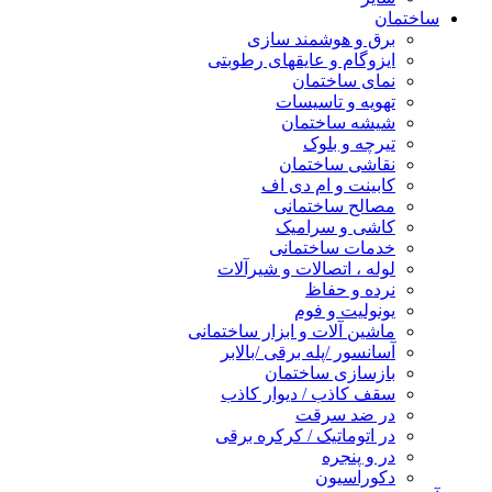
ساختمان
برق و هوشمند سازی
ایزوگام و عایقهای رطوبتی
نمای ساختمان
تهویه و تاسیسات
شیشه ساختمان
تیرچه و بلوک
نقاشی ساختمان
کابینت و ام دی اف
مصالح ساختمانی
کاشی و سرامیک
خدمات ساختمانی
لوله ، اتصالات و شیرآلات
نرده و حفاظ
یونولیت و فوم
ماشین آلات و ابزار ساختمانی
آسانسور /پله برقی /بالابر
بازسازی ساختمان
سقف کاذب / دیوار کاذب
در ضد سرقت
در اتوماتیک / کرکره برقی
در و پنجره
دکوراسیون