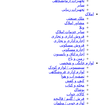
تجهیزات آزمایشگاهی
سایر
تجهیزات زیبایی
املاک
ملک صنعتی
مشاور املاک
ویلا
سایر خدمات املاک
فروش اداری و تجاری
اجاره اداری و تجاری
فروش مسکونی
اجاره مسکونی
اجاره اتاق و پانسیون
زمین و باغ
لوازم خانگی و شخصی
سیسمونی / لوازم کودک
لوازم اداری فروشگاهی
تصفیه آب و هوا
کیف و کفش
مجله و کتاب
پوشاک
کالای خواب
فرش / گلیم / قالیچه
لوازم چوبی / مبلمان