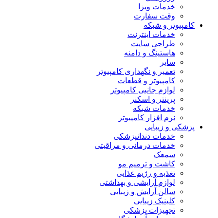
خدمات ویزا
وقت سفارت
کامپیوتر و شبکه
خدمات اینترنت
طراحی سایت
هاستینگ و دامنه
سایر
تعمیر و نگهداری کامپیوتر
کامپیوتر و قطعات
لوازم جانبی کامپیوتر
پرینتر و اسکنر
خدمات شبکه
نرم افزار کامپیوتر
پزشکی و زیبایی
خدمات دندانپزشکی
خدمات درمانی و مراقبتی
سمعک
کاشت و ترمیم مو
تغذیه و رژیم غذایی
لوازم آرایشی و بهداشتی
سالن آرایش و زیبایی
کلینیک زیبایی
تجهیزات پزشکی