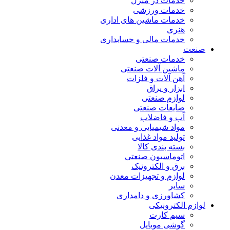
خدمات در منزل
خدمات ورزشی
خدمات ماشین های اداری
هنری
خدمات مالی و حسابداری
صنعت
خدمات صنعتی
ماشین آلات صنعتی
آهن آلات و فلزات
ابزار و یراق
لوازم صنعتی
ضایعات صنعتی
آب و فاضلاب
مواد شیمیایی و معدنی
تولید مواد غذایی
بسته بندی کالا
اتوماسیون صنعتی
برق و الکترونیک
لوازم و تجهیزات معدن
سایر
کشاورزی و دامداری
لوازم الکترونیکی
سیم کارت
گوشی موبایل