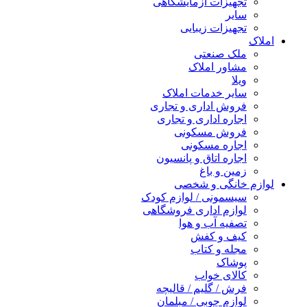
تجهیزات آزمایشگاهی
سایر
تجهیزات زیبایی
املاک
ملک صنعتی
مشاور املاک
ویلا
سایر خدمات املاک
فروش اداری و تجاری
اجاره اداری و تجاری
فروش مسکونی
اجاره مسکونی
اجاره اتاق و پانسیون
زمین و باغ
لوازم خانگی و شخصی
سیسمونی / لوازم کودک
لوازم اداری فروشگاهی
تصفیه آب و هوا
کیف و کفش
مجله و کتاب
پوشاک
کالای خواب
فرش / گلیم / قالیچه
لوازم چوبی / مبلمان