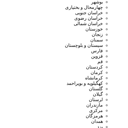
بوشهر
چهارمحال و بختیاری
خراسان جنوبی
خراسان رضوی
خراسان شمالی
خوزستان
زنجان
سمنان
سیستان و بلوچستان
فارس
قزوین
قم
کردستان
کرمان
کرمانشاه
کهگیلویه و بویراحمد
گلستان
گیلان
لرستان
مازندران
مرکزی
هرمزگان
همدان
یزد