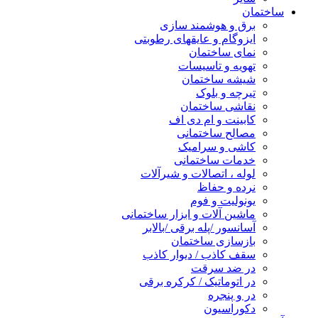
ساختمان
برق و هوشمند سازی
ایزوگام و عایقهای رطوبتی
نمای ساختمان
تهویه و تاسیسات
شیشه ساختمان
تیرچه و بلوک
نقاشی ساختمان
کابینت و ام دی اف
مصالح ساختمانی
کاشی و سرامیک
خدمات ساختمانی
لوله ، اتصالات و شیرآلات
نرده و حفاظ
یونولیت و فوم
ماشین آلات و ابزار ساختمانی
آسانسور /پله برقی /بالابر
بازسازی ساختمان
سقف کاذب / دیوار کاذب
در ضد سرقت
در اتوماتیک / کرکره برقی
در و پنجره
دکوراسیون