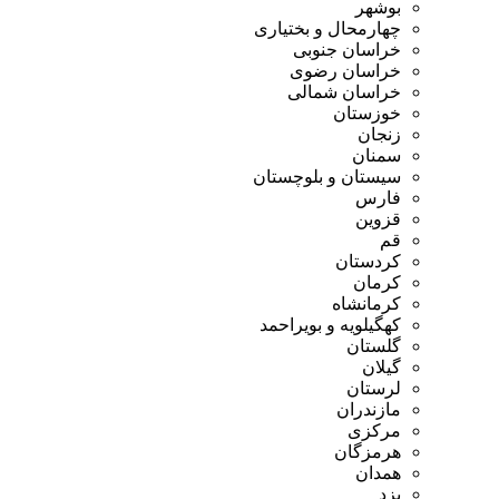
بوشهر
چهارمحال و بختیاری
خراسان جنوبی
خراسان رضوی
خراسان شمالی
خوزستان
زنجان
سمنان
سیستان و بلوچستان
فارس
قزوین
قم
کردستان
کرمان
کرمانشاه
کهگیلویه و بویراحمد
گلستان
گیلان
لرستان
مازندران
مرکزی
هرمزگان
همدان
یزد