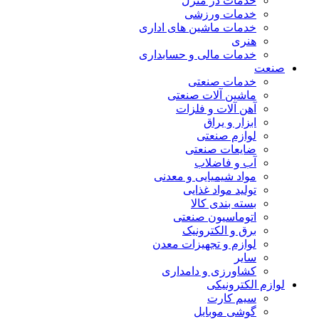
خدمات در منزل
خدمات ورزشی
خدمات ماشین های اداری
هنری
خدمات مالی و حسابداری
صنعت
خدمات صنعتی
ماشین آلات صنعتی
آهن آلات و فلزات
ابزار و یراق
لوازم صنعتی
ضایعات صنعتی
آب و فاضلاب
مواد شیمیایی و معدنی
تولید مواد غذایی
بسته بندی کالا
اتوماسیون صنعتی
برق و الکترونیک
لوازم و تجهیزات معدن
سایر
کشاورزی و دامداری
لوازم الکترونیکی
سیم کارت
گوشی موبایل