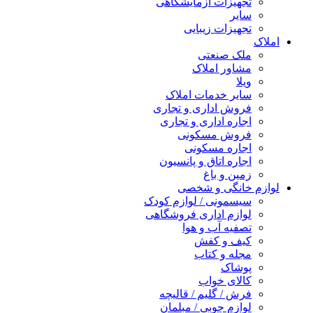
تجهیزات آزمایشگاهی
سایر
تجهیزات زیبایی
املاک
ملک صنعتی
مشاور املاک
ویلا
سایر خدمات املاک
فروش اداری و تجاری
اجاره اداری و تجاری
فروش مسکونی
اجاره مسکونی
اجاره اتاق و پانسیون
زمین و باغ
لوازم خانگی و شخصی
سیسمونی / لوازم کودک
لوازم اداری فروشگاهی
تصفیه آب و هوا
کیف و کفش
مجله و کتاب
پوشاک
کالای خواب
فرش / گلیم / قالیچه
لوازم چوبی / مبلمان