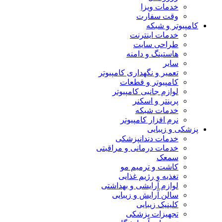
خدمات ویزا
وقت سفارت
کامپیوتر و شبکه
خدمات اینترنت
طراحی سایت
هاستینگ و دامنه
سایر
تعمیر و نگهداری کامپیوتر
کامپیوتر و قطعات
لوازم جانبی کامپیوتر
پرینتر و اسکنر
خدمات شبکه
نرم افزار کامپیوتر
پزشکی و زیبایی
خدمات دندانپزشکی
خدمات درمانی و مراقبتی
سمعک
کاشت و ترمیم مو
تغذیه و رژیم غذایی
لوازم آرایشی و بهداشتی
سالن آرایش و زیبایی
کلینیک زیبایی
تجهیزات پزشکی