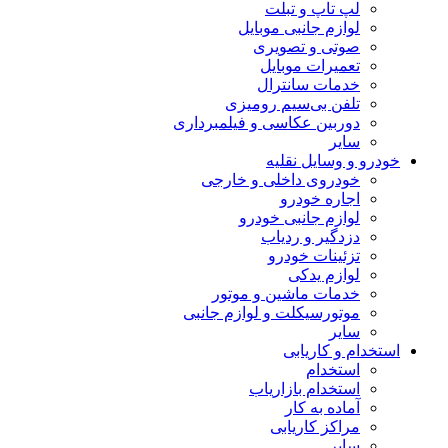
لپ تاپ و تبلت
لوازم جانبی موبایل
صوتی و تصویری
تعمیرات موبایل
خدمات سانترال
تلفن بی‌سیم رومیزی
دوربین عکاسی و فیلمبرداری
سایر
خودرو و وسایل نقلیه
خودروی داخلی و خارجی
اجاره خودرو
لوازم جانبی خودرو
دزدگیر و ردیاب
تزئینات خودرو
لوازم یدکی
خدمات ماشین و موتور
موتورسیکلت و لوازم جانبی
سایر
استخدام و کاریابی
استخدام
استخدام بازاریاب
آماده به کار
مراکز کاریابی
سایر