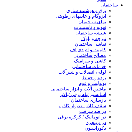
ساختمان
برق و هوشمند سازی
ایزوگام و عایقهای رطوبتی
نمای ساختمان
تهویه و تاسیسات
شیشه ساختمان
تیرچه و بلوک
نقاشی ساختمان
کابینت و ام دی اف
مصالح ساختمانی
کاشی و سرامیک
خدمات ساختمانی
لوله ، اتصالات و شیرآلات
نرده و حفاظ
یونولیت و فوم
ماشین آلات و ابزار ساختمانی
آسانسور /پله برقی /بالابر
بازسازی ساختمان
سقف کاذب / دیوار کاذب
در ضد سرقت
در اتوماتیک / کرکره برقی
در و پنجره
دکوراسیون