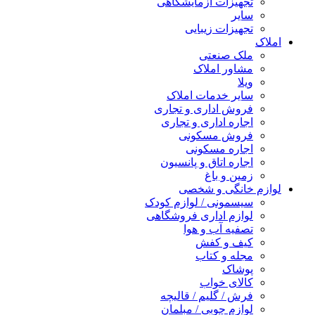
تجهیزات آزمایشگاهی
سایر
تجهیزات زیبایی
املاک
ملک صنعتی
مشاور املاک
ویلا
سایر خدمات املاک
فروش اداری و تجاری
اجاره اداری و تجاری
فروش مسکونی
اجاره مسکونی
اجاره اتاق و پانسیون
زمین و باغ
لوازم خانگی و شخصی
سیسمونی / لوازم کودک
لوازم اداری فروشگاهی
تصفیه آب و هوا
کیف و کفش
مجله و کتاب
پوشاک
کالای خواب
فرش / گلیم / قالیچه
لوازم چوبی / مبلمان