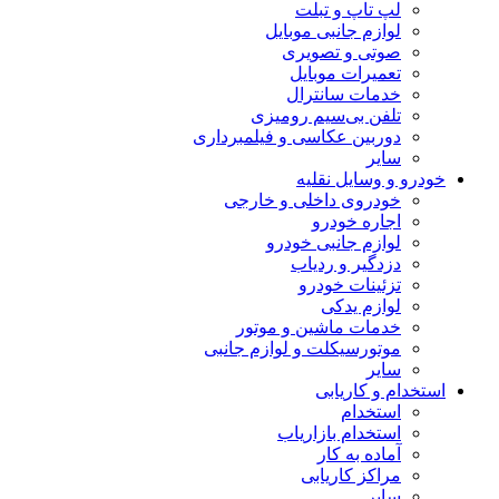
لپ تاپ و تبلت
لوازم جانبی موبایل
صوتی و تصویری
تعمیرات موبایل
خدمات سانترال
تلفن بی‌سیم رومیزی
دوربین عکاسی و فیلمبرداری
سایر
خودرو و وسایل نقلیه
خودروی داخلی و خارجی
اجاره خودرو
لوازم جانبی خودرو
دزدگیر و ردیاب
تزئینات خودرو
لوازم یدکی
خدمات ماشین و موتور
موتورسیکلت و لوازم جانبی
سایر
استخدام و کاریابی
استخدام
استخدام بازاریاب
آماده به کار
مراکز کاریابی
سایر