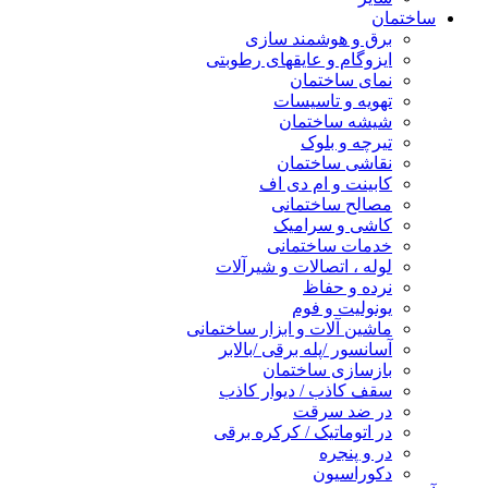
ساختمان
برق و هوشمند سازی
ایزوگام و عایقهای رطوبتی
نمای ساختمان
تهویه و تاسیسات
شیشه ساختمان
تیرچه و بلوک
نقاشی ساختمان
کابینت و ام دی اف
مصالح ساختمانی
کاشی و سرامیک
خدمات ساختمانی
لوله ، اتصالات و شیرآلات
نرده و حفاظ
یونولیت و فوم
ماشین آلات و ابزار ساختمانی
آسانسور /پله برقی /بالابر
بازسازی ساختمان
سقف کاذب / دیوار کاذب
در ضد سرقت
در اتوماتیک / کرکره برقی
در و پنجره
دکوراسیون