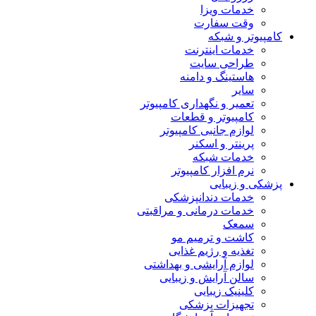
خدمات ویزا
وقت سفارت
کامپیوتر و شبکه
خدمات اینترنت
طراحی سایت
هاستینگ و دامنه
سایر
تعمیر و نگهداری کامپیوتر
کامپیوتر و قطعات
لوازم جانبی کامپیوتر
پرینتر و اسکنر
خدمات شبکه
نرم افزار کامپیوتر
پزشکی و زیبایی
خدمات دندانپزشکی
خدمات درمانی و مراقبتی
سمعک
کاشت و ترمیم مو
تغذیه و رژیم غذایی
لوازم آرایشی و بهداشتی
سالن آرایش و زیبایی
کلینیک زیبایی
تجهیزات پزشکی