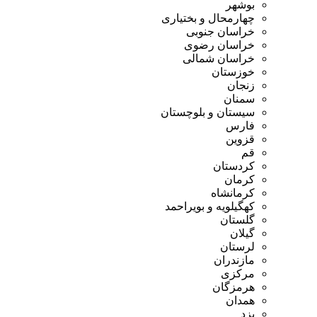
بوشهر
چهارمحال و بختیاری
خراسان جنوبی
خراسان رضوی
خراسان شمالی
خوزستان
زنجان
سمنان
سیستان و بلوچستان
فارس
قزوین
قم
کردستان
کرمان
کرمانشاه
کهگیلویه و بویراحمد
گلستان
گیلان
لرستان
مازندران
مرکزی
هرمزگان
همدان
یزد