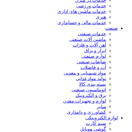
خدمات در منزل
خدمات ورزشی
خدمات ماشین های اداری
هنری
خدمات مالی و حسابداری
صنعت
خدمات صنعتی
ماشین آلات صنعتی
آهن آلات و فلزات
ابزار و یراق
لوازم صنعتی
ضایعات صنعتی
آب و فاضلاب
مواد شیمیایی و معدنی
تولید مواد غذایی
بسته بندی کالا
اتوماسیون صنعتی
برق و الکترونیک
لوازم و تجهیزات معدن
سایر
کشاورزی و دامداری
لوازم الکترونیکی
سیم کارت
گوشی موبایل