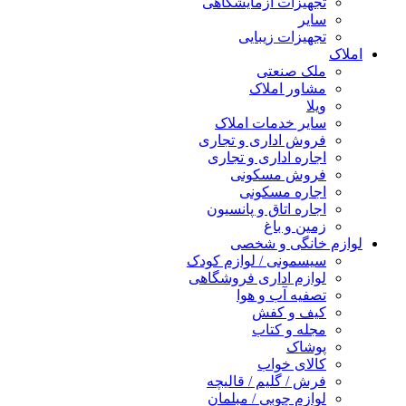
تجهیزات آزمایشگاهی
سایر
تجهیزات زیبایی
املاک
ملک صنعتی
مشاور املاک
ویلا
سایر خدمات املاک
فروش اداری و تجاری
اجاره اداری و تجاری
فروش مسکونی
اجاره مسکونی
اجاره اتاق و پانسیون
زمین و باغ
لوازم خانگی و شخصی
سیسمونی / لوازم کودک
لوازم اداری فروشگاهی
تصفیه آب و هوا
کیف و کفش
مجله و کتاب
پوشاک
کالای خواب
فرش / گلیم / قالیچه
لوازم چوبی / مبلمان