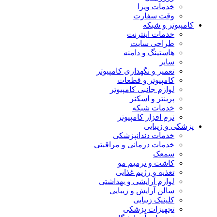
خدمات ویزا
وقت سفارت
کامپیوتر و شبکه
خدمات اینترنت
طراحی سایت
هاستینگ و دامنه
سایر
تعمیر و نگهداری کامپیوتر
کامپیوتر و قطعات
لوازم جانبی کامپیوتر
پرینتر و اسکنر
خدمات شبکه
نرم افزار کامپیوتر
پزشکی و زیبایی
خدمات دندانپزشکی
خدمات درمانی و مراقبتی
سمعک
کاشت و ترمیم مو
تغذیه و رژیم غذایی
لوازم آرایشی و بهداشتی
سالن آرایش و زیبایی
کلینیک زیبایی
تجهیزات پزشکی