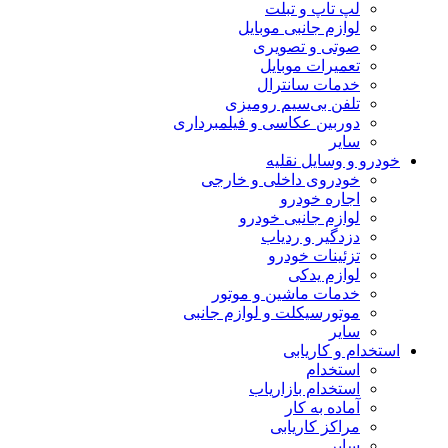
لپ تاپ و تبلت
لوازم جانبی موبایل
صوتی و تصویری
تعمیرات موبایل
خدمات سانترال
تلفن بی‌سیم رومیزی
دوربین عکاسی و فیلمبرداری
سایر
خودرو و وسایل نقلیه
خودروی داخلی و خارجی
اجاره خودرو
لوازم جانبی خودرو
دزدگیر و ردیاب
تزئینات خودرو
لوازم یدکی
خدمات ماشین و موتور
موتورسیکلت و لوازم جانبی
سایر
استخدام و کاریابی
استخدام
استخدام بازاریاب
آماده به کار
مراکز کاریابی
سایر