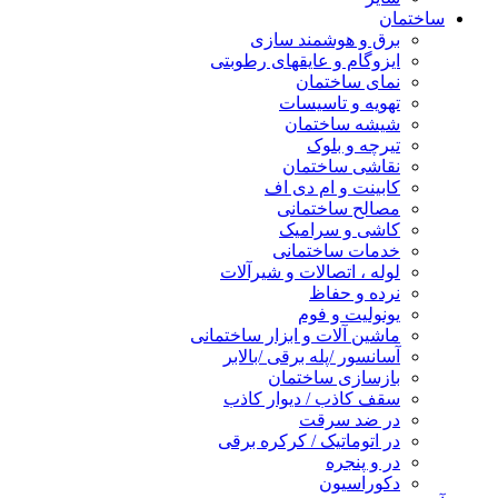
ساختمان
برق و هوشمند سازی
ایزوگام و عایقهای رطوبتی
نمای ساختمان
تهویه و تاسیسات
شیشه ساختمان
تیرچه و بلوک
نقاشی ساختمان
کابینت و ام دی اف
مصالح ساختمانی
کاشی و سرامیک
خدمات ساختمانی
لوله ، اتصالات و شیرآلات
نرده و حفاظ
یونولیت و فوم
ماشین آلات و ابزار ساختمانی
آسانسور /پله برقی /بالابر
بازسازی ساختمان
سقف کاذب / دیوار کاذب
در ضد سرقت
در اتوماتیک / کرکره برقی
در و پنجره
دکوراسیون