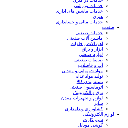
خدمات در منزل
خدمات ورزشی
خدمات ماشین های اداری
هنری
خدمات مالی و حسابداری
صنعت
خدمات صنعتی
ماشین آلات صنعتی
آهن آلات و فلزات
ابزار و یراق
لوازم صنعتی
ضایعات صنعتی
آب و فاضلاب
مواد شیمیایی و معدنی
تولید مواد غذایی
بسته بندی کالا
اتوماسیون صنعتی
برق و الکترونیک
لوازم و تجهیزات معدن
سایر
کشاورزی و دامداری
لوازم الکترونیکی
سیم کارت
گوشی موبایل