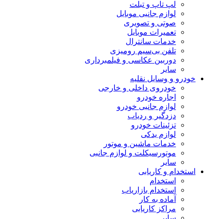
لپ تاپ و تبلت
لوازم جانبی موبایل
صوتی و تصویری
تعمیرات موبایل
خدمات سانترال
تلفن بی‌سیم رومیزی
دوربین عکاسی و فیلمبرداری
سایر
خودرو و وسایل نقلیه
خودروی داخلی و خارجی
اجاره خودرو
لوازم جانبی خودرو
دزدگیر و ردیاب
تزئینات خودرو
لوازم یدکی
خدمات ماشین و موتور
موتورسیکلت و لوازم جانبی
سایر
استخدام و کاریابی
استخدام
استخدام بازاریاب
آماده به کار
مراکز کاریابی
سایر