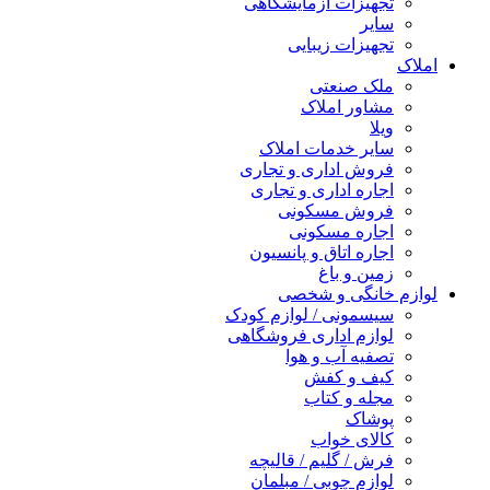
تجهیزات آزمایشگاهی
سایر
تجهیزات زیبایی
املاک
ملک صنعتی
مشاور املاک
ویلا
سایر خدمات املاک
فروش اداری و تجاری
اجاره اداری و تجاری
فروش مسکونی
اجاره مسکونی
اجاره اتاق و پانسیون
زمین و باغ
لوازم خانگی و شخصی
سیسمونی / لوازم کودک
لوازم اداری فروشگاهی
تصفیه آب و هوا
کیف و کفش
مجله و کتاب
پوشاک
کالای خواب
فرش / گلیم / قالیچه
لوازم چوبی / مبلمان