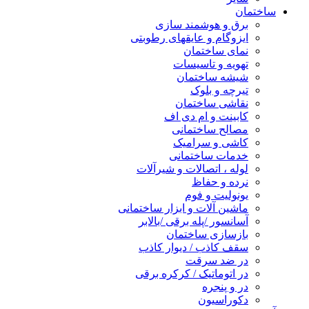
ساختمان
برق و هوشمند سازی
ایزوگام و عایقهای رطوبتی
نمای ساختمان
تهویه و تاسیسات
شیشه ساختمان
تیرچه و بلوک
نقاشی ساختمان
کابینت و ام دی اف
مصالح ساختمانی
کاشی و سرامیک
خدمات ساختمانی
لوله ، اتصالات و شیرآلات
نرده و حفاظ
یونولیت و فوم
ماشین آلات و ابزار ساختمانی
آسانسور /پله برقی /بالابر
بازسازی ساختمان
سقف کاذب / دیوار کاذب
در ضد سرقت
در اتوماتیک / کرکره برقی
در و پنجره
دکوراسیون