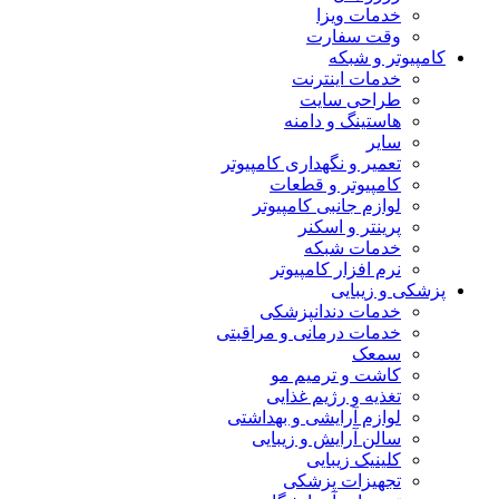
خدمات ویزا
وقت سفارت
کامپیوتر و شبکه
خدمات اینترنت
طراحی سایت
هاستینگ و دامنه
سایر
تعمیر و نگهداری کامپیوتر
کامپیوتر و قطعات
لوازم جانبی کامپیوتر
پرینتر و اسکنر
خدمات شبکه
نرم افزار کامپیوتر
پزشکی و زیبایی
خدمات دندانپزشکی
خدمات درمانی و مراقبتی
سمعک
کاشت و ترمیم مو
تغذیه و رژیم غذایی
لوازم آرایشی و بهداشتی
سالن آرایش و زیبایی
کلینیک زیبایی
تجهیزات پزشکی