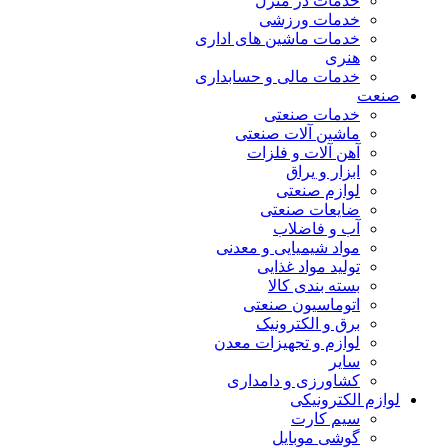
خدمات در منزل
خدمات ورزشی
خدمات ماشین های اداری
هنری
خدمات مالی و حسابداری
صنعت
خدمات صنعتی
ماشین آلات صنعتی
آهن آلات و فلزات
ابزار و یراق
لوازم صنعتی
ضایعات صنعتی
آب و فاضلاب
مواد شیمیایی و معدنی
تولید مواد غذایی
بسته بندی کالا
اتوماسیون صنعتی
برق و الکترونیک
لوازم و تجهیزات معدن
سایر
کشاورزی و دامداری
لوازم الکترونیکی
سیم کارت
گوشی موبایل