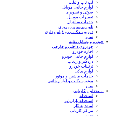
لپ تاپ و تبلت
لوازم جانبی موبایل
صوتی و تصویری
تعمیرات موبایل
خدمات سانترال
تلفن بی‌سیم رومیزی
دوربین عکاسی و فیلمبرداری
سایر
خودرو و وسایل نقلیه
خودروی داخلی و خارجی
اجاره خودرو
لوازم جانبی خودرو
دزدگیر و ردیاب
تزئینات خودرو
لوازم یدکی
خدمات ماشین و موتور
موتورسیکلت و لوازم جانبی
سایر
استخدام و کاریابی
استخدام
استخدام بازاریاب
آماده به کار
مراکز کاریابی
سایر