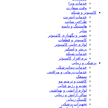
خدمات ویزا
وقت سفارت
کامپیوتر و شبکه
خدمات اینترنت
طراحی سایت
هاستینگ و دامنه
سایر
تعمیر و نگهداری کامپیوتر
کامپیوتر و قطعات
لوازم جانبی کامپیوتر
پرینتر و اسکنر
خدمات شبکه
نرم افزار کامپیوتر
پزشکی و زیبایی
خدمات دندانپزشکی
خدمات درمانی و مراقبتی
سمعک
کاشت و ترمیم مو
تغذیه و رژیم غذایی
لوازم آرایشی و بهداشتی
سالن آرایش و زیبایی
کلینیک زیبایی
تجهیزات پزشکی