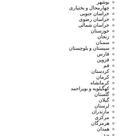
بوشهر
چهارمحال و بختیاری
خراسان جنوبی
خراسان رضوی
خراسان شمالی
خوزستان
زنجان
سمنان
سیستان و بلوچستان
فارس
قزوین
قم
کردستان
کرمان
کرمانشاه
کهگیلویه و بویراحمد
گلستان
گیلان
لرستان
مازندران
مرکزی
هرمزگان
همدان
یزد