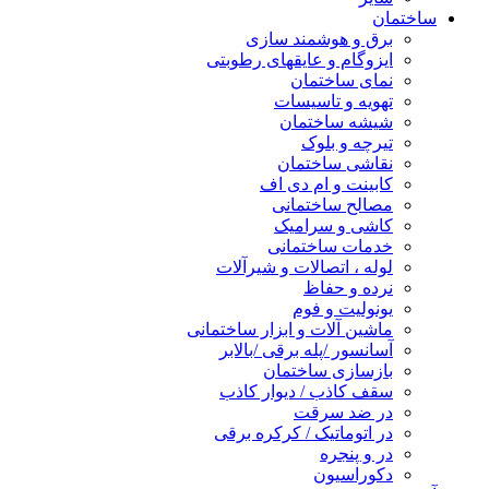
ساختمان
برق و هوشمند سازی
ایزوگام و عایقهای رطوبتی
نمای ساختمان
تهویه و تاسیسات
شیشه ساختمان
تیرچه و بلوک
نقاشی ساختمان
کابینت و ام دی اف
مصالح ساختمانی
کاشی و سرامیک
خدمات ساختمانی
لوله ، اتصالات و شیرآلات
نرده و حفاظ
یونولیت و فوم
ماشین آلات و ابزار ساختمانی
آسانسور /پله برقی /بالابر
بازسازی ساختمان
سقف کاذب / دیوار کاذب
در ضد سرقت
در اتوماتیک / کرکره برقی
در و پنجره
دکوراسیون