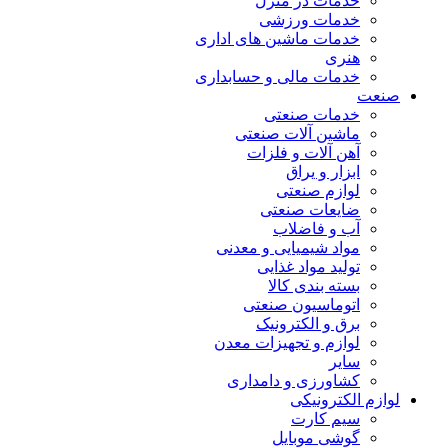
خدمات در منزل
خدمات ورزشی
خدمات ماشین های اداری
هنری
خدمات مالی و حسابداری
صنعت
خدمات صنعتی
ماشین آلات صنعتی
آهن آلات و فلزات
ابزار و یراق
لوازم صنعتی
ضایعات صنعتی
آب و فاضلاب
مواد شیمیایی و معدنی
تولید مواد غذایی
بسته بندی کالا
اتوماسیون صنعتی
برق و الکترونیک
لوازم و تجهیزات معدن
سایر
کشاورزی و دامداری
لوازم الکترونیکی
سیم کارت
گوشی موبایل