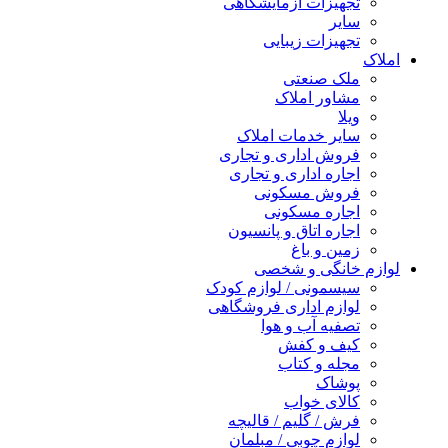
تجهیزات آزمایشگاهی
سایر
تجهیزات زیبایی
املاک
ملک صنعتی
مشاور املاک
ویلا
سایر خدمات املاک
فروش اداری و تجاری
اجاره اداری و تجاری
فروش مسکونی
اجاره مسکونی
اجاره اتاق و پانسیون
زمین و باغ
لوازم خانگی و شخصی
سیسمونی / لوازم کودک
لوازم اداری فروشگاهی
تصفیه آب و هوا
کیف و کفش
مجله و کتاب
پوشاک
کالای خواب
فرش / گلیم / قالیچه
لوازم چوبی / مبلمان