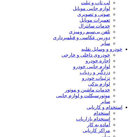
لپ تاپ و تبلت
لوازم جانبی موبایل
صوتی و تصویری
تعمیرات موبایل
خدمات سانترال
تلفن بی‌سیم رومیزی
دوربین عکاسی و فیلمبرداری
سایر
خودرو و وسایل نقلیه
خودروی داخلی و خارجی
اجاره خودرو
لوازم جانبی خودرو
دزدگیر و ردیاب
تزئینات خودرو
لوازم یدکی
خدمات ماشین و موتور
موتورسیکلت و لوازم جانبی
سایر
استخدام و کاریابی
استخدام
استخدام بازاریاب
آماده به کار
مراکز کاریابی
سایر