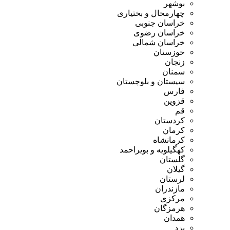
بوشهر
چهارمحال و بختیاری
خراسان جنوبی
خراسان رضوی
خراسان شمالی
خوزستان
زنجان
سمنان
سیستان و بلوچستان
فارس
قزوین
قم
کردستان
کرمان
کرمانشاه
کهگیلویه و بویراحمد
گلستان
گیلان
لرستان
مازندران
مرکزی
هرمزگان
همدان
یزد