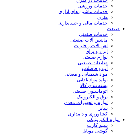
خدمات در منزل
خدمات ورزشی
خدمات ماشین های اداری
هنری
خدمات مالی و حسابداری
صنعت
خدمات صنعتی
ماشین آلات صنعتی
آهن آلات و فلزات
ابزار و یراق
لوازم صنعتی
ضایعات صنعتی
آب و فاضلاب
مواد شیمیایی و معدنی
تولید مواد غذایی
بسته بندی کالا
اتوماسیون صنعتی
برق و الکترونیک
لوازم و تجهیزات معدن
سایر
کشاورزی و دامداری
لوازم الکترونیکی
سیم کارت
گوشی موبایل