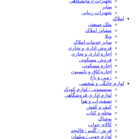
تجهیزات آزمایشگاهی
سایر
تجهیزات زیبایی
املاک
ملک صنعتی
مشاور املاک
ویلا
سایر خدمات املاک
فروش اداری و تجاری
اجاره اداری و تجاری
فروش مسکونی
اجاره مسکونی
اجاره اتاق و پانسیون
زمین و باغ
لوازم خانگی و شخصی
سیسمونی / لوازم کودک
لوازم اداری فروشگاهی
تصفیه آب و هوا
کیف و کفش
مجله و کتاب
پوشاک
کالای خواب
فرش / گلیم / قالیچه
لوازم چوبی / مبلمان