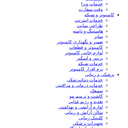
خدمات ویزا
وقت سفارت
کامپیوتر و شبکه
خدمات اینترنت
طراحی سایت
هاستینگ و دامنه
سایر
تعمیر و نگهداری کامپیوتر
کامپیوتر و قطعات
لوازم جانبی کامپیوتر
پرینتر و اسکنر
خدمات شبکه
نرم افزار کامپیوتر
پزشکی و زیبایی
خدمات دندانپزشکی
خدمات درمانی و مراقبتی
سمعک
کاشت و ترمیم مو
تغذیه و رژیم غذایی
لوازم آرایشی و بهداشتی
سالن آرایش و زیبایی
کلینیک زیبایی
تجهیزات پزشکی