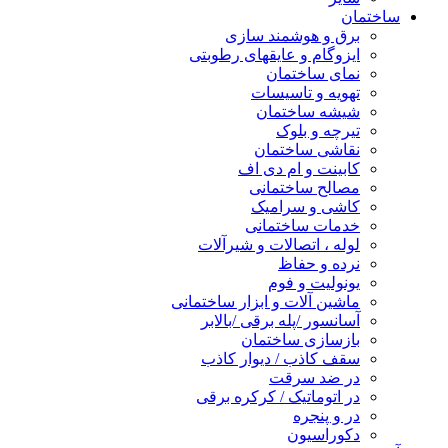
ساختمان
برق و هوشمند سازی
ایزوگام و عایقهای رطوبتی
نمای ساختمان
تهویه و تاسیسات
شیشه ساختمان
تیرچه و بلوک
نقاشی ساختمان
کابینت و ام دی اف
مصالح ساختمانی
کاشی و سرامیک
خدمات ساختمانی
لوله ، اتصالات و شیرآلات
نرده و حفاظ
یونولیت و فوم
ماشین آلات و ابزار ساختمانی
آسانسور /پله برقی /بالابر
بازسازی ساختمان
سقف کاذب / دیوار کاذب
در ضد سرقت
در اتوماتیک / کرکره برقی
در و پنجره
دکوراسیون