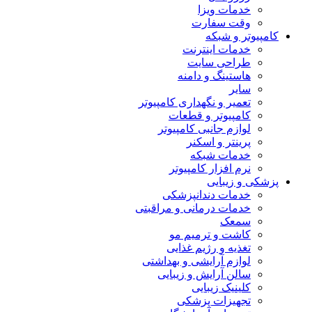
خدمات ویزا
وقت سفارت
کامپیوتر و شبکه
خدمات اینترنت
طراحی سایت
هاستینگ و دامنه
سایر
تعمیر و نگهداری کامپیوتر
کامپیوتر و قطعات
لوازم جانبی کامپیوتر
پرینتر و اسکنر
خدمات شبکه
نرم افزار کامپیوتر
پزشکی و زیبایی
خدمات دندانپزشکی
خدمات درمانی و مراقبتی
سمعک
کاشت و ترمیم مو
تغذیه و رژیم غذایی
لوازم آرایشی و بهداشتی
سالن آرایش و زیبایی
کلینیک زیبایی
تجهیزات پزشکی