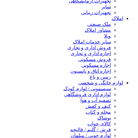
تجهیزات آزمایشگاهی
سایر
تجهیزات زیبایی
املاک
ملک صنعتی
مشاور املاک
ویلا
سایر خدمات املاک
فروش اداری و تجاری
اجاره اداری و تجاری
فروش مسکونی
اجاره مسکونی
اجاره اتاق و پانسیون
زمین و باغ
لوازم خانگی و شخصی
سیسمونی / لوازم کودک
لوازم اداری فروشگاهی
تصفیه آب و هوا
کیف و کفش
مجله و کتاب
پوشاک
کالای خواب
فرش / گلیم / قالیچه
لوازم چوبی / مبلمان