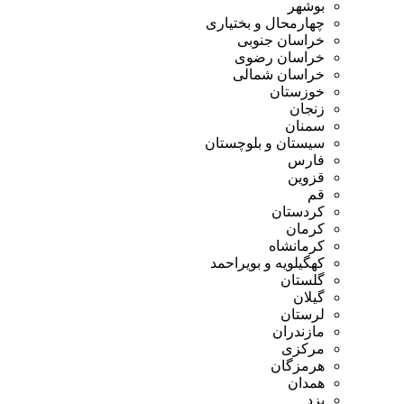
بوشهر
چهارمحال و بختیاری
خراسان جنوبی
خراسان رضوی
خراسان شمالی
خوزستان
زنجان
سمنان
سیستان و بلوچستان
فارس
قزوین
قم
کردستان
کرمان
کرمانشاه
کهگیلویه و بویراحمد
گلستان
گیلان
لرستان
مازندران
مرکزی
هرمزگان
همدان
یزد