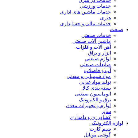
خدمات در منزل
خدمات ورزشی
خدمات ماشین های اداری
هنری
خدمات مالی و حسابداری
صنعت
خدمات صنعتی
ماشین آلات صنعتی
آهن آلات و فلزات
ابزار و یراق
لوازم صنعتی
ضایعات صنعتی
آب و فاضلاب
مواد شیمیایی و معدنی
تولید مواد غذایی
بسته بندی کالا
اتوماسیون صنعتی
برق و الکترونیک
لوازم و تجهیزات معدن
سایر
کشاورزی و دامداری
لوازم الکترونیکی
سیم کارت
گوشی موبایل