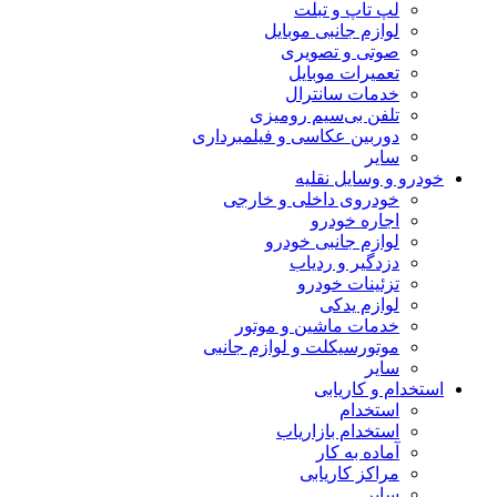
لپ تاپ و تبلت
لوازم جانبی موبایل
صوتی و تصویری
تعمیرات موبایل
خدمات سانترال
تلفن بی‌سیم رومیزی
دوربین عکاسی و فیلمبرداری
سایر
خودرو و وسایل نقلیه
خودروی داخلی و خارجی
اجاره خودرو
لوازم جانبی خودرو
دزدگیر و ردیاب
تزئینات خودرو
لوازم یدکی
خدمات ماشین و موتور
موتورسیکلت و لوازم جانبی
سایر
استخدام و کاریابی
استخدام
استخدام بازاریاب
آماده به کار
مراکز کاریابی
سایر