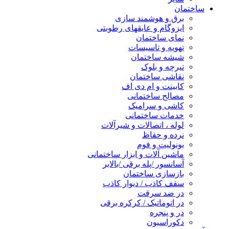
ساختمان
برق و هوشمند سازی
ایزوگام و عایقهای رطوبتی
نمای ساختمان
تهویه و تاسیسات
شیشه ساختمان
تیرچه و بلوک
نقاشی ساختمان
کابینت و ام دی اف
مصالح ساختمانی
کاشی و سرامیک
خدمات ساختمانی
لوله ، اتصالات و شیرآلات
نرده و حفاظ
یونولیت و فوم
ماشین آلات و ابزار ساختمانی
آسانسور /پله برقی /بالابر
بازسازی ساختمان
سقف کاذب / دیوار کاذب
در ضد سرقت
در اتوماتیک / کرکره برقی
در و پنجره
دکوراسیون