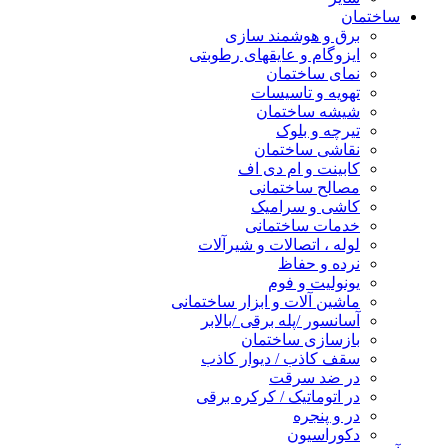
ساختمان
برق و هوشمند سازی
ایزوگام و عایقهای رطوبتی
نمای ساختمان
تهویه و تاسیسات
شیشه ساختمان
تیرچه و بلوک
نقاشی ساختمان
کابینت و ام دی اف
مصالح ساختمانی
کاشی و سرامیک
خدمات ساختمانی
لوله ، اتصالات و شیرآلات
نرده و حفاظ
یونولیت و فوم
ماشین آلات و ابزار ساختمانی
آسانسور /پله برقی /بالابر
بازسازی ساختمان
سقف کاذب / دیوار کاذب
در ضد سرقت
در اتوماتیک / کرکره برقی
در و پنجره
دکوراسیون