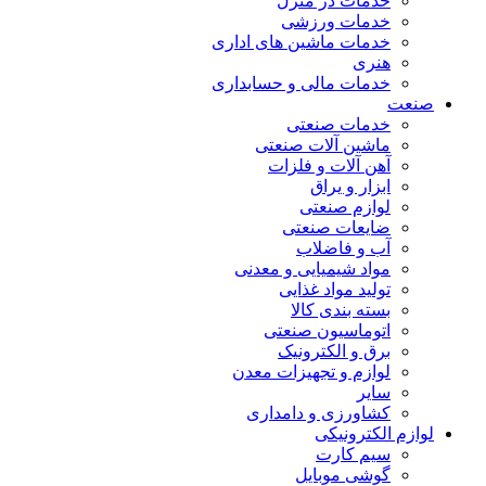
خدمات در منزل
خدمات ورزشی
خدمات ماشین های اداری
هنری
خدمات مالی و حسابداری
صنعت
خدمات صنعتی
ماشین آلات صنعتی
آهن آلات و فلزات
ابزار و یراق
لوازم صنعتی
ضایعات صنعتی
آب و فاضلاب
مواد شیمیایی و معدنی
تولید مواد غذایی
بسته بندی کالا
اتوماسیون صنعتی
برق و الکترونیک
لوازم و تجهیزات معدن
سایر
کشاورزی و دامداری
لوازم الکترونیکی
سیم کارت
گوشی موبایل