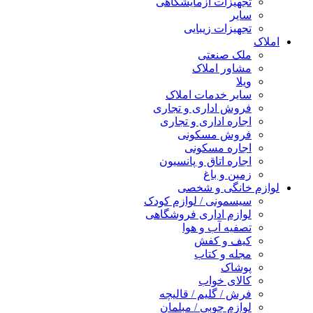
تجهیزات آزمایشگاهی
سایر
تجهیزات زیبایی
املاک
ملک صنعتی
مشاور املاک
ویلا
سایر خدمات املاک
فروش اداری و تجاری
اجاره اداری و تجاری
فروش مسکونی
اجاره مسکونی
اجاره اتاق و پانسیون
زمین و باغ
لوازم خانگی و شخصی
سیسمونی / لوازم کودک
لوازم اداری فروشگاهی
تصفیه آب و هوا
کیف و کفش
مجله و کتاب
پوشاک
کالای خواب
فرش / گلیم / قالیچه
لوازم چوبی / مبلمان