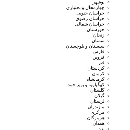
بوشهر
چهارمحال و بختیاری
خراسان جنوبی
خراسان رضوی
خراسان شمالی
خوزستان
زنجان
سمنان
سیستان و بلوچستان
فارس
قزوین
قم
کردستان
کرمان
کرمانشاه
کهگیلویه و بویراحمد
گلستان
گیلان
لرستان
مازندران
مرکزی
هرمزگان
همدان
یزد