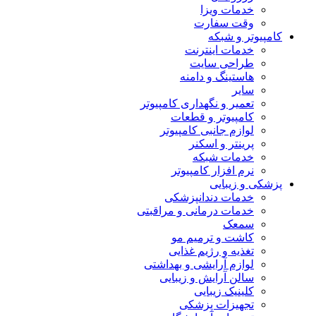
خدمات ویزا
وقت سفارت
کامپیوتر و شبکه
خدمات اینترنت
طراحی سایت
هاستینگ و دامنه
سایر
تعمیر و نگهداری کامپیوتر
کامپیوتر و قطعات
لوازم جانبی کامپیوتر
پرینتر و اسکنر
خدمات شبکه
نرم افزار کامپیوتر
پزشکی و زیبایی
خدمات دندانپزشکی
خدمات درمانی و مراقبتی
سمعک
کاشت و ترمیم مو
تغذیه و رژیم غذایی
لوازم آرایشی و بهداشتی
سالن آرایش و زیبایی
کلینیک زیبایی
تجهیزات پزشکی