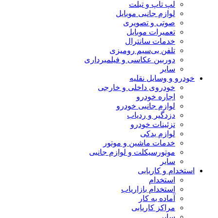
لپ تاپ و تبلت
لوازم جانبی موبایل
صوتی و تصویری
تعمیرات موبایل
خدمات سانترال
تلفن بی‌سیم رومیزی
دوربین عکاسی و فیلمبرداری
سایر
خودرو و وسایل نقلیه
خودروی داخلی و خارجی
اجاره خودرو
لوازم جانبی خودرو
دزدگیر و ردیاب
تزئینات خودرو
لوازم یدکی
خدمات ماشین و موتور
موتورسیکلت و لوازم جانبی
سایر
استخدام و کاریابی
استخدام
استخدام بازاریاب
آماده به کار
مراکز کاریابی
سایر