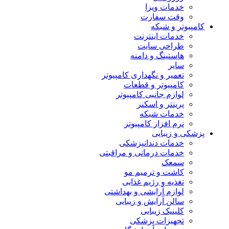
خدمات ویزا
وقت سفارت
کامپیوتر و شبکه
خدمات اینترنت
طراحی سایت
هاستینگ و دامنه
سایر
تعمیر و نگهداری کامپیوتر
کامپیوتر و قطعات
لوازم جانبی کامپیوتر
پرینتر و اسکنر
خدمات شبکه
نرم افزار کامپیوتر
پزشکی و زیبایی
خدمات دندانپزشکی
خدمات درمانی و مراقبتی
سمعک
کاشت و ترمیم مو
تغذیه و رژیم غذایی
لوازم آرایشی و بهداشتی
سالن آرایش و زیبایی
کلینیک زیبایی
تجهیزات پزشکی