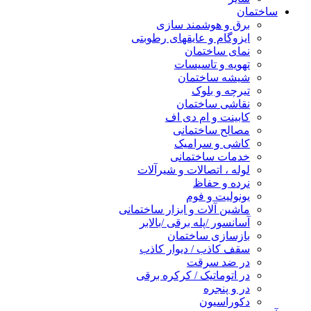
ساختمان
برق و هوشمند سازی
ایزوگام و عایقهای رطوبتی
نمای ساختمان
تهویه و تاسیسات
شیشه ساختمان
تیرچه و بلوک
نقاشی ساختمان
کابینت و ام دی اف
مصالح ساختمانی
کاشی و سرامیک
خدمات ساختمانی
لوله ، اتصالات و شیرآلات
نرده و حفاظ
یونولیت و فوم
ماشین آلات و ابزار ساختمانی
آسانسور /پله برقی /بالابر
بازسازی ساختمان
سقف کاذب / دیوار کاذب
در ضد سرقت
در اتوماتیک / کرکره برقی
در و پنجره
دکوراسیون