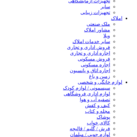
تجهیزات آزمایشگاهی
سایر
تجهیزات زیبایی
املاک
ملک صنعتی
مشاور املاک
ویلا
سایر خدمات املاک
فروش اداری و تجاری
اجاره اداری و تجاری
فروش مسکونی
اجاره مسکونی
اجاره اتاق و پانسیون
زمین و باغ
لوازم خانگی و شخصی
سیسمونی / لوازم کودک
لوازم اداری فروشگاهی
تصفیه آب و هوا
کیف و کفش
مجله و کتاب
پوشاک
کالای خواب
فرش / گلیم / قالیچه
لوازم چوبی / مبلمان