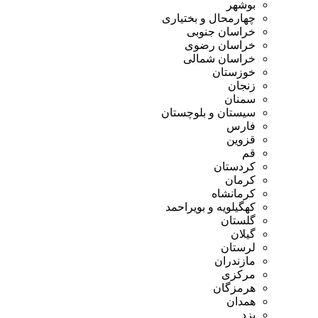
بوشهر
چهارمحال و بختیاری
خراسان جنوبی
خراسان رضوی
خراسان شمالی
خوزستان
زنجان
سمنان
سیستان و بلوچستان
فارس
قزوین
قم
کردستان
کرمان
کرمانشاه
کهگیلویه و بویراحمد
گلستان
گیلان
لرستان
مازندران
مرکزی
هرمزگان
همدان
یزد