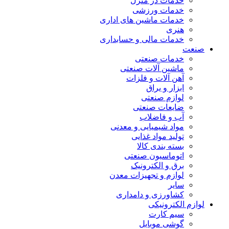
خدمات در منزل
خدمات ورزشی
خدمات ماشین های اداری
هنری
خدمات مالی و حسابداری
صنعت
خدمات صنعتی
ماشین آلات صنعتی
آهن آلات و فلزات
ابزار و یراق
لوازم صنعتی
ضایعات صنعتی
آب و فاضلاب
مواد شیمیایی و معدنی
تولید مواد غذایی
بسته بندی کالا
اتوماسیون صنعتی
برق و الکترونیک
لوازم و تجهیزات معدن
سایر
کشاورزی و دامداری
لوازم الکترونیکی
سیم کارت
گوشی موبایل