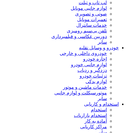
لپ تاپ و تبلت
لوازم جانبی موبایل
صوتی و تصویری
تعمیرات موبایل
خدمات سانترال
تلفن بی‌سیم رومیزی
دوربین عکاسی و فیلمبرداری
سایر
خودرو و وسایل نقلیه
خودروی داخلی و خارجی
اجاره خودرو
لوازم جانبی خودرو
دزدگیر و ردیاب
تزئینات خودرو
لوازم یدکی
خدمات ماشین و موتور
موتورسیکلت و لوازم جانبی
سایر
استخدام و کاریابی
استخدام
استخدام بازاریاب
آماده به کار
مراکز کاریابی
سایر