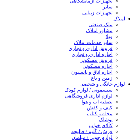
تجهیزات آزمایشگاهی
سایر
تجهیزات زیبایی
املاک
ملک صنعتی
مشاور املاک
ویلا
سایر خدمات املاک
فروش اداری و تجاری
اجاره اداری و تجاری
فروش مسکونی
اجاره مسکونی
اجاره اتاق و پانسیون
زمین و باغ
لوازم خانگی و شخصی
سیسمونی / لوازم کودک
لوازم اداری فروشگاهی
تصفیه آب و هوا
کیف و کفش
مجله و کتاب
پوشاک
کالای خواب
فرش / گلیم / قالیچه
لوازم چوبی / مبلمان