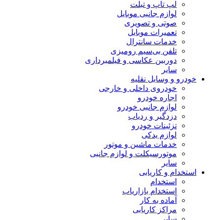
لپ تاپ و تبلت
لوازم جانبی موبایل
صوتی و تصویری
تعمیرات موبایل
خدمات سانترال
تلفن بی‌سیم رومیزی
دوربین عکاسی و فیلمبرداری
سایر
خودرو و وسایل نقلیه
خودروی داخلی و خارجی
اجاره خودرو
لوازم جانبی خودرو
دزدگیر و ردیاب
تزئینات خودرو
لوازم یدکی
خدمات ماشین و موتور
موتورسیکلت و لوازم جانبی
سایر
استخدام و کاریابی
استخدام
استخدام بازاریاب
آماده به کار
مراکز کاریابی
سایر