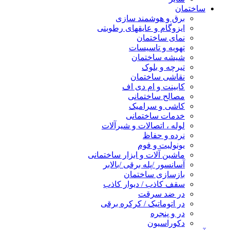
ساختمان
برق و هوشمند سازی
ایزوگام و عایقهای رطوبتی
نمای ساختمان
تهویه و تاسیسات
شیشه ساختمان
تیرچه و بلوک
نقاشی ساختمان
کابینت و ام دی اف
مصالح ساختمانی
کاشی و سرامیک
خدمات ساختمانی
لوله ، اتصالات و شیرآلات
نرده و حفاظ
یونولیت و فوم
ماشین آلات و ابزار ساختمانی
آسانسور /پله برقی /بالابر
بازسازی ساختمان
سقف کاذب / دیوار کاذب
در ضد سرقت
در اتوماتیک / کرکره برقی
در و پنجره
دکوراسیون