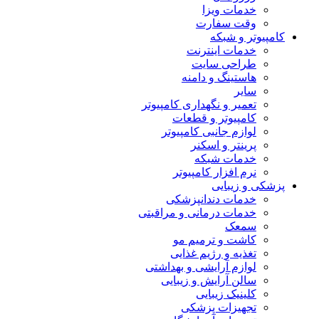
خدمات ویزا
وقت سفارت
کامپیوتر و شبکه
خدمات اینترنت
طراحی سایت
هاستینگ و دامنه
سایر
تعمیر و نگهداری کامپیوتر
کامپیوتر و قطعات
لوازم جانبی کامپیوتر
پرینتر و اسکنر
خدمات شبکه
نرم افزار کامپیوتر
پزشکی و زیبایی
خدمات دندانپزشکی
خدمات درمانی و مراقبتی
سمعک
کاشت و ترمیم مو
تغذیه و رژیم غذایی
لوازم آرایشی و بهداشتی
سالن آرایش و زیبایی
کلینیک زیبایی
تجهیزات پزشکی