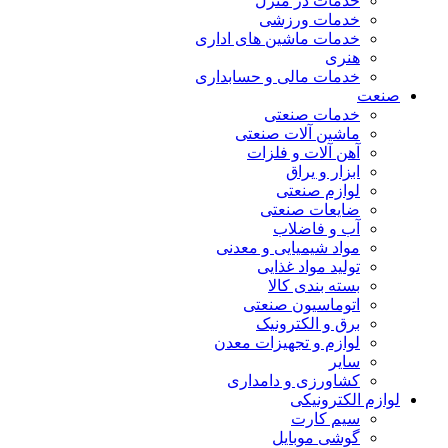
خدمات در منزل
خدمات ورزشی
خدمات ماشین های اداری
هنری
خدمات مالی و حسابداری
صنعت
خدمات صنعتی
ماشین آلات صنعتی
آهن آلات و فلزات
ابزار و یراق
لوازم صنعتی
ضایعات صنعتی
آب و فاضلاب
مواد شیمیایی و معدنی
تولید مواد غذایی
بسته بندی کالا
اتوماسیون صنعتی
برق و الکترونیک
لوازم و تجهیزات معدن
سایر
کشاورزی و دامداری
لوازم الکترونیکی
سیم کارت
گوشی موبایل