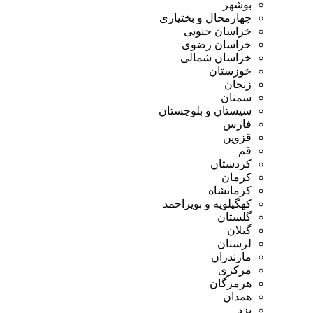
بوشهر
چهارمحال و بختیاری
خراسان جنوبی
خراسان رضوی
خراسان شمالی
خوزستان
زنجان
سمنان
سیستان و بلوچستان
فارس
قزوین
قم
کردستان
کرمان
کرمانشاه
کهگیلویه و بویراحمد
گلستان
گیلان
لرستان
مازندران
مرکزی
هرمزگان
همدان
یزد